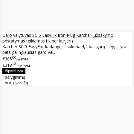
Garo valytuvas SC 5 EasyFix Iron Plug Karcher (užsakymo
pristatymas teikiamas tik per kurjerį)
Karcher SC 5 EasyFix, kadangi jis sukuria 4,2 bar garų slėgį ir yra
pats galingiausias garo val..
00
€385
su PVM
18
€318
be PVM
Į palyginimą
Į norų sąrašą