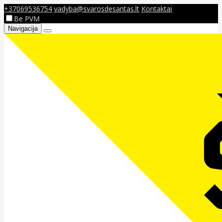
+37069536754
vadyba@svarosdesantas.lt
Kontaktai
Be PVM
Navigacija