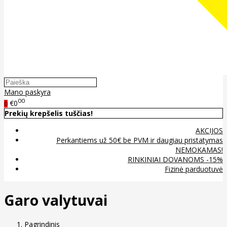
Mano paskyra
00
€0
0
Prekių krepšelis tuščias!
AKCIJOS
Perkantiems už 50€ be PVM ir daugiau pristatymas
NEMOKAMAS!
RINKINIAI DOVANOMS -15%
Fizinė parduotuvė
Garo valytuvai
Pagrindinis