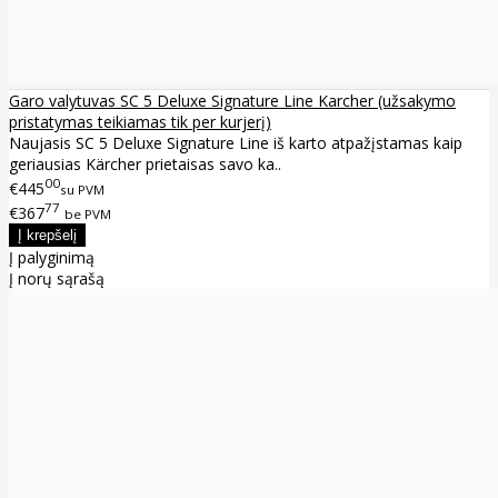
Garo valytuvas SC 5 Deluxe Signature Line Karcher (užsakymo
pristatymas teikiamas tik per kurjerį)
Naujasis SC 5 Deluxe Signature Line iš karto atpažįstamas kaip
geriausias Kärcher prietaisas savo ka..
00
€445
su PVM
77
€367
be PVM
Į palyginimą
Į norų sąrašą