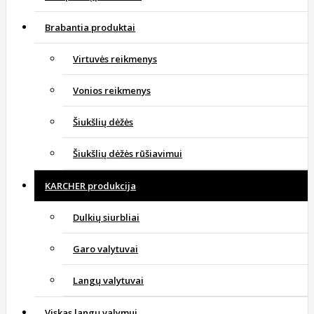
Brabantia produktai
Virtuvės reikmenys
Vonios reikmenys
Šiukšlių dėžės
Šiukšlių dėžės rūšiavimui
KARCHER produkcija
Dulkių siurbliai
Garo valytuvai
Langų valytuvai
Viskas langų valymui