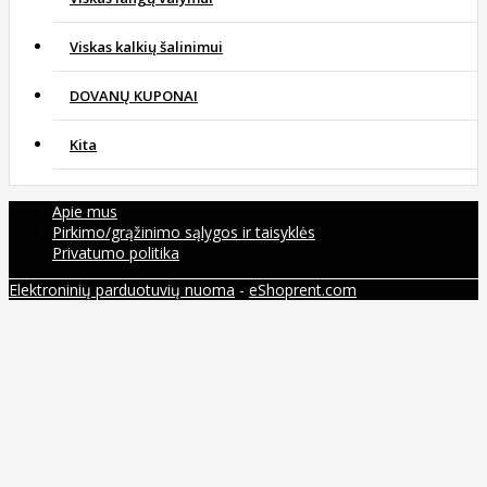
Viskas kalkių šalinimui
DOVANŲ KUPONAI
Kita
Apie mus
Pirkimo/grąžinimo sąlygos ir taisyklės
Privatumo politika
Elektroninių parduotuvių nuoma
-
eShoprent.com