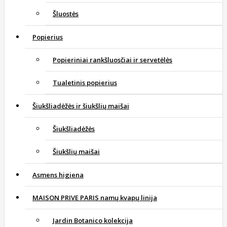
Šluostės
Popierius
Popieriniai rankšluosčiai ir servetėlės
Tualetinis popierius
Šiukšliadėžės ir šiukšlių maišai
Šiukšliadėžės
Šiukšlių maišai
Asmens higiena
MAISON PRIVE PARIS namų kvapų linija
Jardin Botanico kolekcija