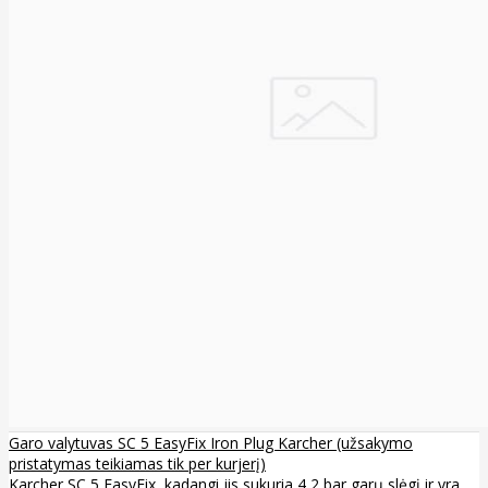
Garo valytuvas SC 5 EasyFix Iron Plug Karcher (užsakymo
pristatymas teikiamas tik per kurjerį)
Karcher SC 5 EasyFix, kadangi jis sukuria 4,2 bar garų slėgį ir yra