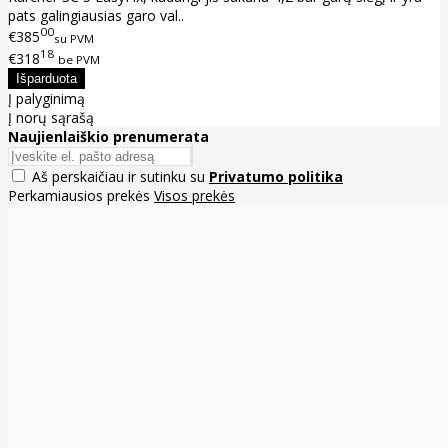
pats galingiausias garo val..
00
€385
su PVM
18
€318
be PVM
Į palyginimą
Į norų sąrašą
Naujienlaiškio prenumerata
Aš perskaičiau ir sutinku su
Privatumo politika
Perkamiausios prekės
Visos prekės