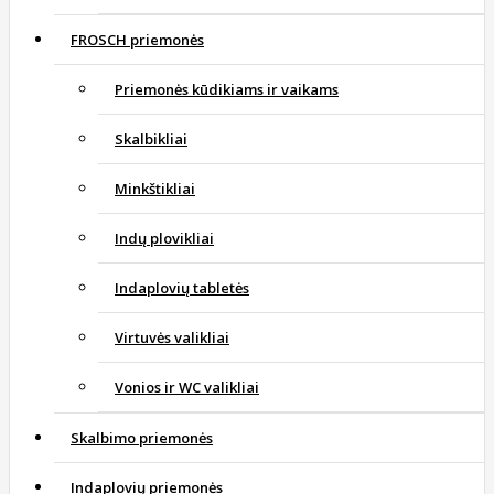
FROSCH priemonės
Priemonės kūdikiams ir vaikams
Skalbikliai
Minkštikliai
Indų plovikliai
Indaplovių tabletės
Virtuvės valikliai
Vonios ir WC valikliai
Skalbimo priemonės
Indaplovių priemonės