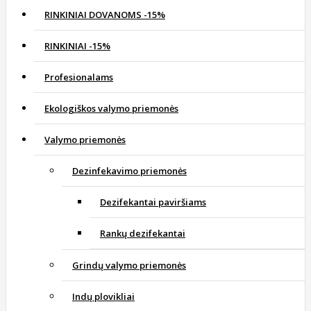
RINKINIAI DOVANOMS -15%
RINKINIAI -15%
Profesionalams
Ekologiškos valymo priemonės
Valymo priemonės
Dezinfekavimo priemonės
Dezifekantai paviršiams
Rankų dezifekantai
Grindų valymo priemonės
Indų plovikliai