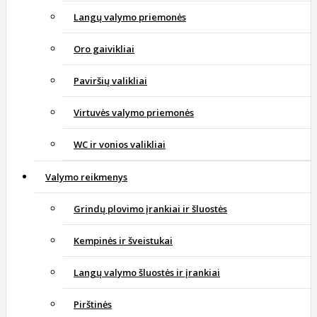
Langų valymo priemonės
Oro gaivikliai
Paviršių valikliai
Virtuvės valymo priemonės
WC ir vonios valikliai
Valymo reikmenys
Grindų plovimo įrankiai ir šluostės
Kempinės ir šveistukai
Langų valymo šluostės ir įrankiai
Pirštinės