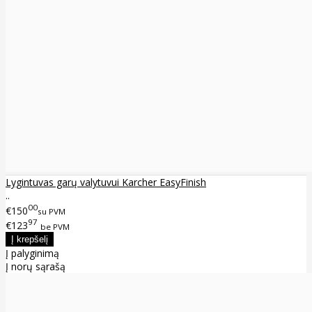
Lygintuvas garų valytuvui Karcher EasyFinish
..
00
€150
su PVM
97
€123
be PVM
Į palyginimą
Į norų sąrašą