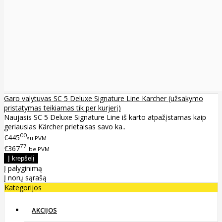
Garo valytuvas SC 5 Deluxe Signature Line Karcher (užsakymo
pristatymas teikiamas tik per kurjerį)
Naujasis SC 5 Deluxe Signature Line iš karto atpažįstamas kaip
geriausias Kärcher prietaisas savo ka..
00
€445
su PVM
77
€367
be PVM
Į palyginimą
Į norų sąrašą
Kategorijos
AKCIJOS