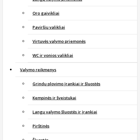
Oro gaivikliai
Paviršių valikliai
Virtuvės valymo priemonės
WC ir vonios valikliai
Valymo reikmenys
Grindų plovimo įrankiai ir šluostės
Kempinės ir šveistukai
Langų valymo šluostės ir įrankiai
Pirštinės