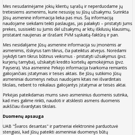
Mes nesudarinėjame jokių klientų sąrašų ir neperduodame jų
tretiesiems asmenims, kurie nesusiję su Jūsų užsakymu. Surinkta
Jūsų asmeninė informacija lieka pas mus. Šią informaciją
naudojame siekdami teikti paslaugas, jas palaikyti – pristatyti Jums
prekes, susisiekti su Jumis dėl užsakymų ar kitų iškilusių klausimų,
pristatant naujienas ar išrašant PVM sąskaitą-faktūrą ir pan.
Mes nesidalijame Jūsų asmenine informacija su įmonėmis ar
asmenimis, išskyrus tam tikrus, čia pateiktus atvejus. Norėdami
įvykdyti tam tikrus būtinus veiksmus - pristatyti užsakymus (pvz.
kurjerių tarnyba), užskaityti kredito kortelių apmokėjimus (pvz.
Paysera). Visa asmeninė Pirkėjo informacija tvarkoma remiantis
galiojančiais įstatymais ir teisės aktais. Be Jūsų sutikimo Jūsų
asmeniniai duomenys nebus naudojami kitais nei išvardintais
tikslais, nebent to reikalaus galiojantys įstatymai ar teisės aktai.
Pirkėjas pateikdamas mums savo asmeninius duomenis sutinka,
kad mes galime rinkti, naudoti ir atskleisti asmens duomenis
aukščiau išvardytais tikslais.
Duomenų apsauga
UAB "Švaros desantas" ir partneriai elektroninė parduotuvė
stengiasi, kad Jūsų pateikti asmeniniai duomenys būtų