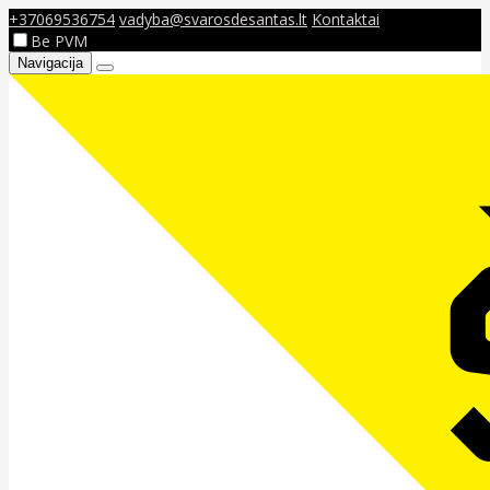
+37069536754
vadyba@svarosdesantas.lt
Kontaktai
Be PVM
Navigacija