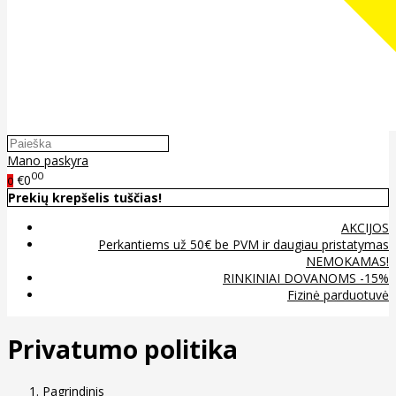
Mano paskyra
00
€0
0
Prekių krepšelis tuščias!
AKCIJOS
Perkantiems už 50€ be PVM ir daugiau pristatymas
NEMOKAMAS!
RINKINIAI DOVANOMS -15%
Fizinė parduotuvė
Privatumo politika
Pagrindinis