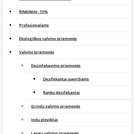
RINKINIAI -15%
Profesionalams
Ekologiškos valymo priemonės
Valymo priemonės
Dezinfekavimo priemonės
Dezifekantai paviršiams
Rankų dezifekantai
Grindų valymo priemonės
Indų plovikliai
Langų valymo priemonės