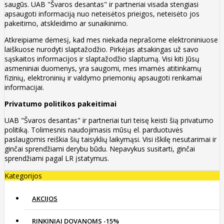
saugūs. UAB "Švaros desantas" ir partneriai visada stengiasi
apsaugoti informaciją nuo neteisėtos prieigos, neteisėto jos
pakeitimo, atskleidimo ar sunaikinimo.
Atkreipiame dėmesį, kad mes niekada neprašome elektroniniuose
laiškuose nurodyti slaptažodžio. Pirkėjas atsakingas už savo
sąskaitos informacijos ir slaptažodžio slaptumą. Visi kiti Jūsų
asmeniniai duomenys, yra saugomi, mes imamės atitinkamų
fizinių, elektroninių ir valdymo priemonių apsaugoti renkamai
informacijai.
Privatumo politikos pakeitimai
UAB "Švaros desantas" ir partneriai turi teisę keisti šią privatumo
politiką. Tolimesnis naudojimasis mūsų el. parduotuvės
paslaugomis reiškia šių taisyklių laikymąsi. Visi iškilę nesutarimai ir
ginčai sprendžiami derybu būdu. Nepavykus susitarti, ginčai
sprendžiami pagal LR įstatymus.
Kategorijos
AKCIJOS
RINKINIAI DOVANOMS -15%