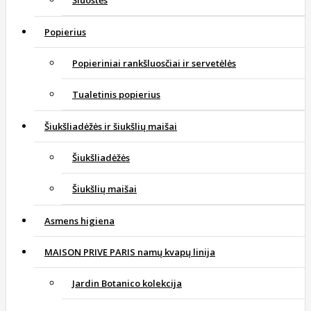
Šluostės
Popierius
Popieriniai rankšluosčiai ir servetėlės
Tualetinis popierius
Šiukšliadėžės ir šiukšlių maišai
Šiukšliadėžės
Šiukšlių maišai
Asmens higiena
MAISON PRIVE PARIS namų kvapų linija
Jardin Botanico kolekcija