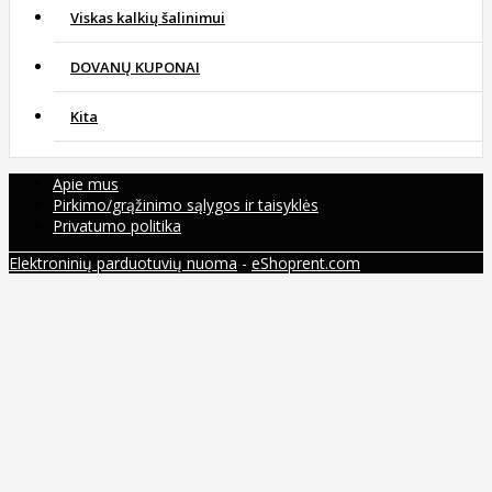
Viskas kalkių šalinimui
DOVANŲ KUPONAI
Kita
Apie mus
Pirkimo/grąžinimo sąlygos ir taisyklės
Privatumo politika
Elektroninių parduotuvių nuoma
-
eShoprent.com