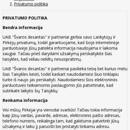
Privatumo politika
PRIVATUMO POLITIKA
Bendra informacija
UAB "Švaros desantas" ir partneriai gerbia savo Lankytojų ir
Pirkėjų privatumą, todėl garantuojame, kad šioje internetinėje
parduotuvėje Jūsų pateikta informacija naudojama ir laikoma
saugiai. Tačiau prieš darydami užsakymą perskaitykite šias
taisykles, kad vėliau nekiltų nesusipratimų.
UAB "Švaros desantas" ir partneriai pasilieka teisę bet kuriuo metu
šias Taisykles keisti, todėl kaskart naudodamiesi šiuo tinklapiu
turite iš naujo jas perskaityti. Naudodamiesi šios elektroninės
parduotuvės teikiamomis paslaugomis Jūs patvirtinate, kad
sutinkate laikytis šių Taisyklių:
Renkama informacija
Visi mūsų Pirkėjai yra vienodai svarbūs! Tačiau tokia informacija
kaip Jūsų vardas, pavardė, adresas, elektroninis pašto adresas,
telefono numeris, reikalinga tam, kad galėtume patvirtinti Jūsų
užsakymą ir laiku jį paruošti bei pristatyti tinkamu adresu.