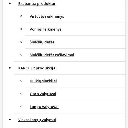
Brabantia produktai
Virtuvės reikmenys
Vonios reikmenys
Šiukšlių dėžės
Šiukšlių dėžės rūšiavimui
KARCHER produkcija
Dulkių siurbliai
Garo valytuvai
Langų valytuvai
Viskas langų valymui