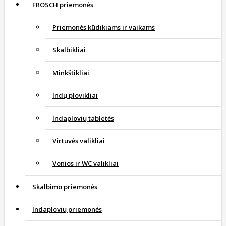
FROSCH priemonės
Priemonės kūdikiams ir vaikams
Skalbikliai
Minkštikliai
Indų plovikliai
Indaplovių tabletės
Virtuvės valikliai
Vonios ir WC valikliai
Skalbimo priemonės
Indaplovių priemonės