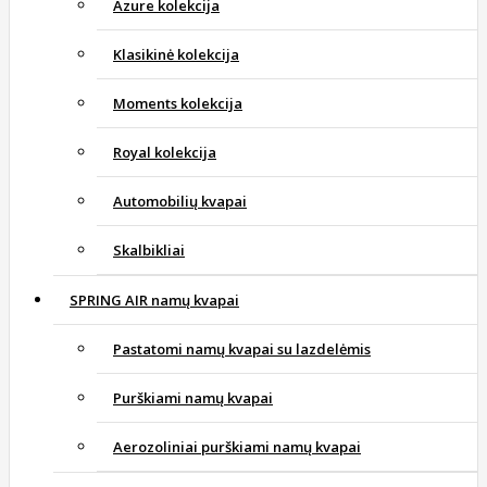
Azure kolekcija
Klasikinė kolekcija
Moments kolekcija
Royal kolekcija
Automobilių kvapai
Skalbikliai
SPRING AIR namų kvapai
Pastatomi namų kvapai su lazdelėmis
Purškiami namų kvapai
Aerozoliniai purškiami namų kvapai