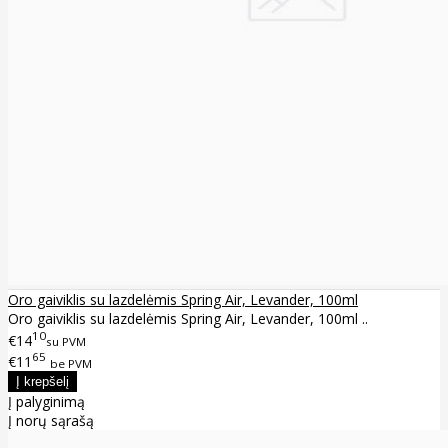
Oro gaiviklis su lazdelėmis Spring Air, Levander, 100ml
Oro gaiviklis su lazdelėmis Spring Air, Levander, 100ml ..
10
€14
su PVM
65
€11
be PVM
Į palyginimą
Į norų sąrašą