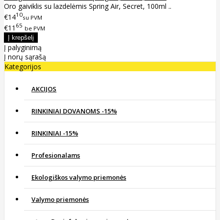
Oro gaiviklis su lazdelėmis Spring Air, Secret, 100ml ..
10
€14
su PVM
65
€11
be PVM
Į palyginimą
Į norų sąrašą
Kategorijos
AKCIJOS
RINKINIAI DOVANOMS -15%
RINKINIAI -15%
Profesionalams
Ekologiškos valymo priemonės
Valymo priemonės