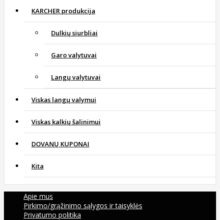
KARCHER produkcija
Dulkių siurbliai
Garo valytuvai
Langų valytuvai
Viskas langų valymui
Viskas kalkių šalinimui
DOVANŲ KUPONAI
Kita
Apie mus
Pirkimo/grąžinimo sąlygos ir taisyklės
Privatumo politika