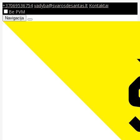
+37069536754
vadyba@svarosdesantas.lt
Kontaktai
Be PVM
Navigacija