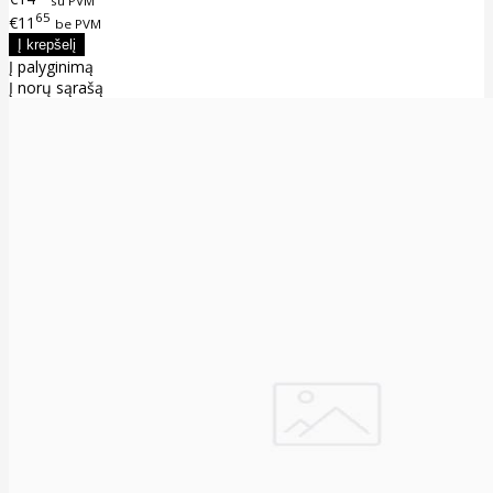
65
€11
be PVM
Į palyginimą
Į norų sąrašą