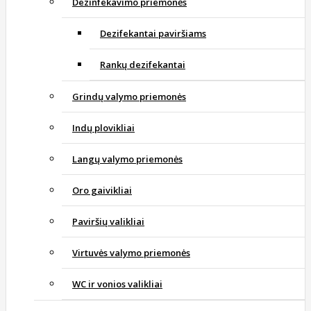
Dezinfekavimo priemonės
Dezifekantai paviršiams
Rankų dezifekantai
Grindų valymo priemonės
Indų plovikliai
Langų valymo priemonės
Oro gaivikliai
Paviršių valikliai
Virtuvės valymo priemonės
WC ir vonios valikliai