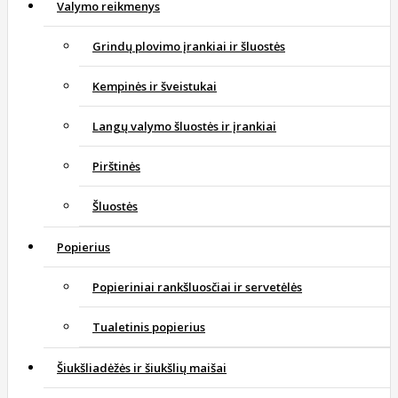
Valymo reikmenys
Grindų plovimo įrankiai ir šluostės
Kempinės ir šveistukai
Langų valymo šluostės ir įrankiai
Pirštinės
Šluostės
Popierius
Popieriniai rankšluosčiai ir servetėlės
Tualetinis popierius
Šiukšliadėžės ir šiukšlių maišai