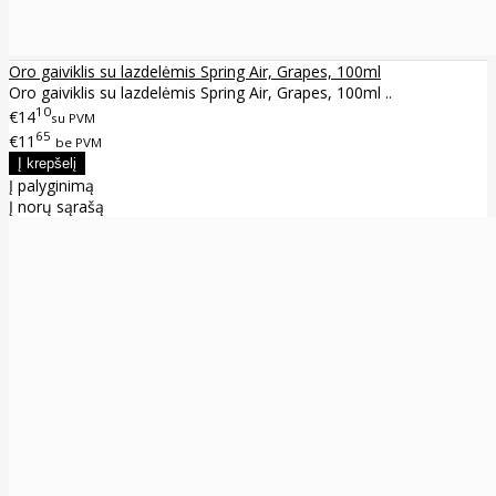
Oro gaiviklis su lazdelėmis Spring Air, Grapes, 100ml
Oro gaiviklis su lazdelėmis Spring Air, Grapes, 100ml ..
10
€14
su PVM
65
€11
be PVM
Į palyginimą
Į norų sąrašą