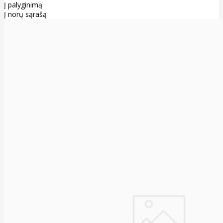
Į palyginimą
Į norų sąrašą