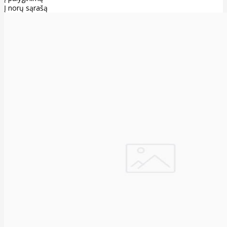
Į norų sąrašą