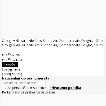
Oro gaiviklis su lazdelėmis Spring Air, Pomegranate Delight, 100ml
Oro gaiviklis su lazdelėmis Spring Air, Pomegranate Delight, 100ml
..
10
€14
su PVM
65
€11
be PVM
Į palyginimą
Į norų sąrašą
Naujienlaiškio prenumerata
Aš perskaičiau ir sutinku su
Privatumo politika
Perkamiausios prekės
Visos prekės