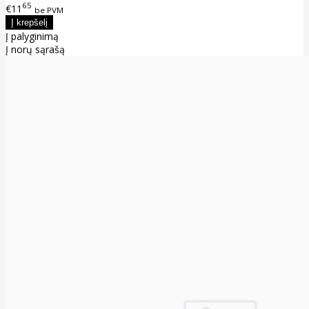
65
€11
be PVM
Į palyginimą
Į norų sąrašą