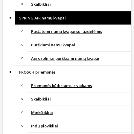
Skalbikliai
SPRING AIR namų kvapai
Pastatomi namų kvapai su lazdelėmis
Purškiami namų kvapai
Aerozoliniai purškiami namų kvapai
FROSCH priemonės
Priemonės kūdikiams ir vaikams
Skalbikliai
Minkštikliai
Indų plovikliai