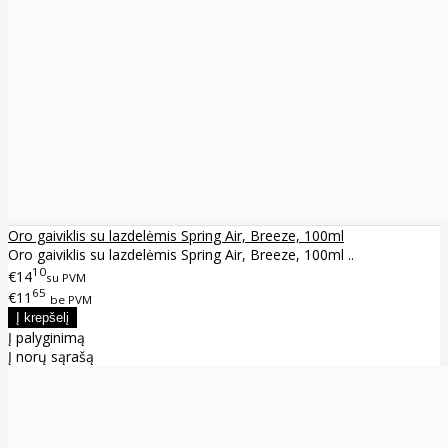
Oro gaiviklis su lazdelėmis Spring Air, Breeze, 100ml
Oro gaiviklis su lazdelėmis Spring Air, Breeze, 100ml ..
10
€14
su PVM
65
€11
be PVM
Į palyginimą
Į norų sąrašą