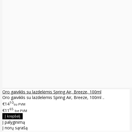
Oro gaiviklis su lazdelėmis Spring Air, Breeze, 100ml
Oro gaiviklis su lazdelėmis Spring Air, Breeze, 100ml ..
10
€14
su PVM
65
€11
be PVM
Į palyginimą
Į norų sąrašą