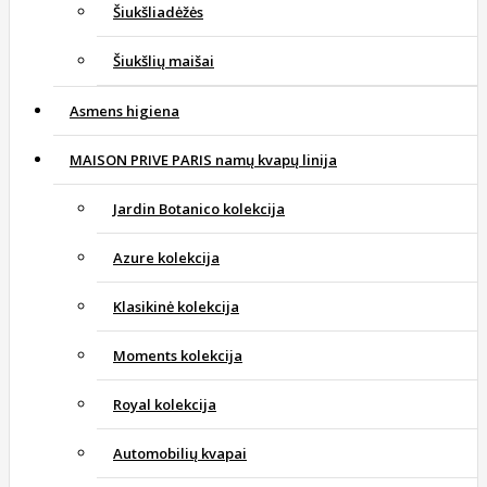
Šiukšliadėžės
Šiukšlių maišai
Asmens higiena
MAISON PRIVE PARIS namų kvapų linija
Jardin Botanico kolekcija
Azure kolekcija
Klasikinė kolekcija
Moments kolekcija
Royal kolekcija
Automobilių kvapai