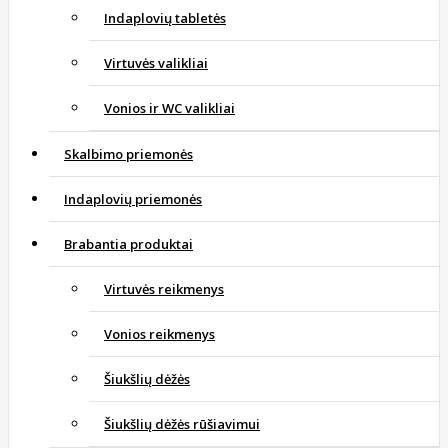
Indaplovių tabletės
Virtuvės valikliai
Vonios ir WC valikliai
Skalbimo priemonės
Indaplovių priemonės
Brabantia produktai
Virtuvės reikmenys
Vonios reikmenys
Šiukšlių dėžės
Šiukšlių dėžės rūšiavimui