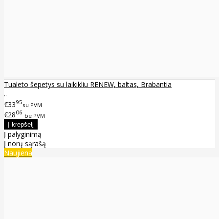
Tualeto šepetys su laikikliu RENEW, baltas, Brabantia
..
95
€33
su PVM
06
€28
be PVM
Į palyginimą
Į norų sąrašą
Naujiena