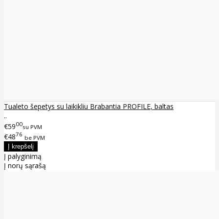
Tualeto šepetys su laikikliu Brabantia PROFILE, baltas
..
00
€59
su PVM
76
€48
be PVM
Į palyginimą
Į norų sąrašą