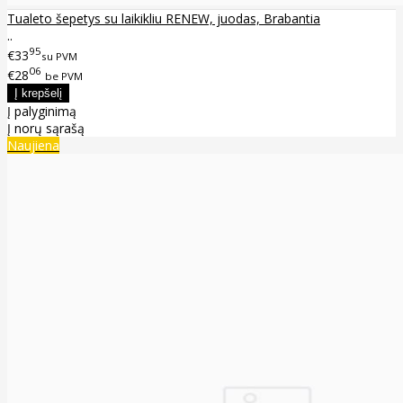
Tualeto šepetys su laikikliu RENEW, juodas, Brabantia
..
95
€33
su PVM
06
€28
be PVM
Į palyginimą
Į norų sąrašą
Naujiena