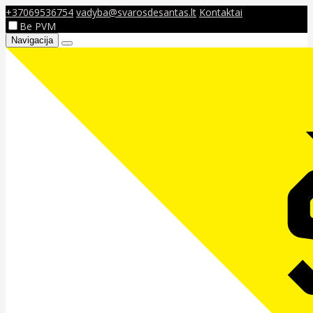
+37069536754
vadyba@svarosdesantas.lt
Kontaktai
Be PVM
Navigacija