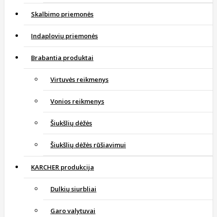
Skalbimo priemonės
Indaplovių priemonės
Brabantia produktai
Virtuvės reikmenys
Vonios reikmenys
Šiukšlių dėžės
Šiukšlių dėžės rūšiavimui
KARCHER produkcija
Dulkių siurbliai
Garo valytuvai