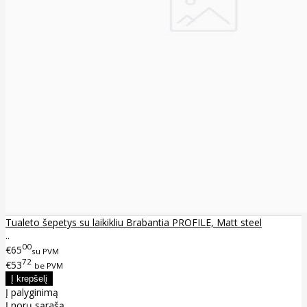
Tualeto šepetys su laikikliu Brabantia PROFILE, Matt steel
..
00
€65
su PVM
72
€53
be PVM
Į palyginimą
Į norų sąrašą