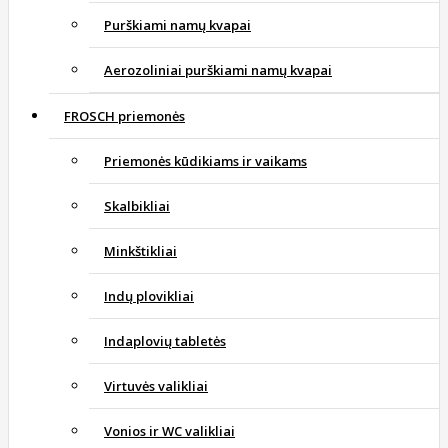
Purškiami namų kvapai
Aerozoliniai purškiami namų kvapai
FROSCH priemonės
Priemonės kūdikiams ir vaikams
Skalbikliai
Minkštikliai
Indų plovikliai
Indaplovių tabletės
Virtuvės valikliai
Vonios ir WC valikliai