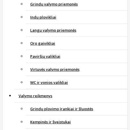
Grindų valymo priemonės
Indų plovikliai
Langų valymo priemonės
Oro gaivikliai
Paviršių valikliai
Virtuvės valymo priemonės
WC ir vonios valikliai
Valymo reikmenys
Grindų plovimo įrankiai ir šluostės
Kempinės ir šveistukai