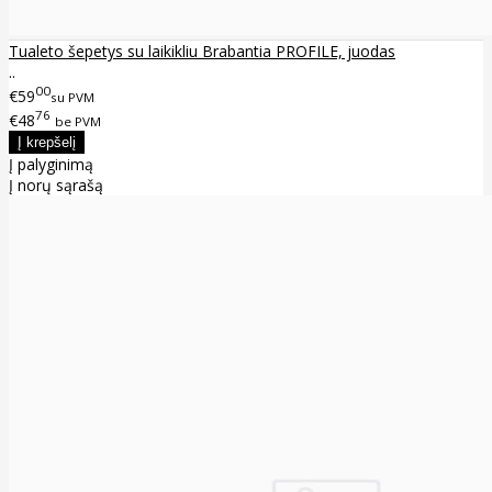
Tualeto šepetys su laikikliu Brabantia PROFILE, juodas
..
00
€59
su PVM
76
€48
be PVM
Į palyginimą
Į norų sąrašą