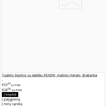
Tualeto šepetys su laikikliu RENEW, matinio metalo, Brabantia
..
95
€33
su PVM
06
€28
be PVM
Į palyginimą
Į norų sąrašą