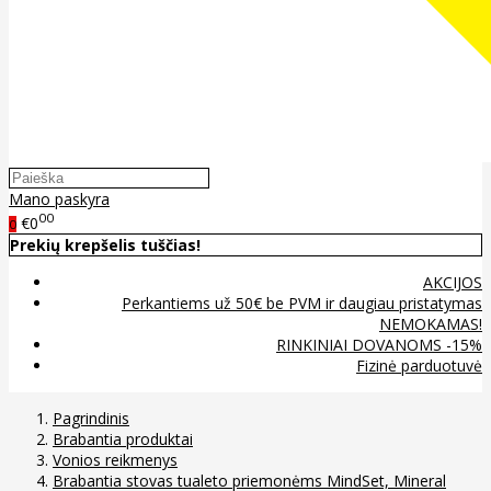
Mano paskyra
00
€0
0
Prekių krepšelis tuščias!
AKCIJOS
Perkantiems už 50€ be PVM ir daugiau pristatymas
NEMOKAMAS!
RINKINIAI DOVANOMS -15%
Fizinė parduotuvė
Pagrindinis
Brabantia produktai
Vonios reikmenys
Brabantia stovas tualeto priemonėms MindSet, Mineral