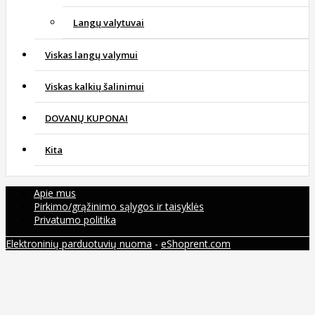
Langų valytuvai
Viskas langų valymui
Viskas kalkių šalinimui
DOVANŲ KUPONAI
Kita
Apie mus
Pirkimo/grąžinimo sąlygos ir taisyklės
Privatumo politika
Elektroninių parduotuvių nuoma
-
eShoprent.com