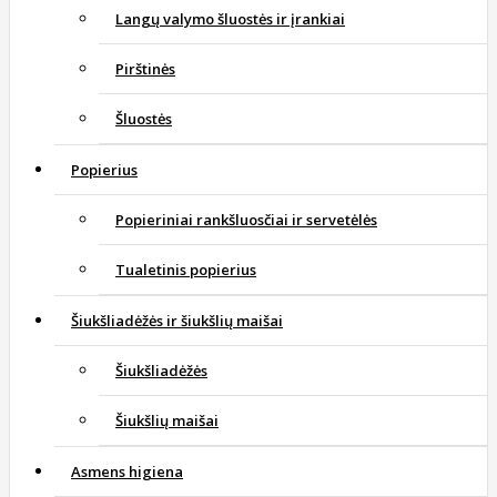
Langų valymo šluostės ir įrankiai
Pirštinės
Šluostės
Popierius
Popieriniai rankšluosčiai ir servetėlės
Tualetinis popierius
Šiukšliadėžės ir šiukšlių maišai
Šiukšliadėžės
Šiukšlių maišai
Asmens higiena