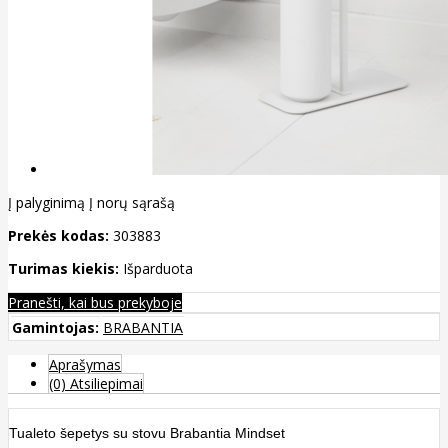
Į palyginimą
Į norų sąrašą
Prekės kodas:
303883
Turimas kiekis:
Išparduota
Pranešti, kai bus prekyboje
Gamintojas:
BRABANTIA
Aprašymas
(0) Atsiliepimai
Tualeto šepetys su stovu Brabantia Mindset