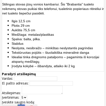
Stilingas stovas jūsų vonios kambariui. Šis "Brabantia" tualeto
reikmenų stovas puikiai tiks telefonui, tualetinio popieriaus ritinėliui ir
net tualeto šepečiui pasidėti.
Ilgis 12,5 cm
Plotis 29 cm
Aukštis 75,5 cm
Medžiaga: metalas/plastikas
Spalva: balta, pilka.
Stabilus
Neslysta, nesibraižo – minkštas neslystantis pagrindas
Tekstūruotas pojūtis – šiuolaikiška mineralinė danga
Idealiai tinka drėgnoms patalpoms – pagaminta iš korozijai
atsparių medžiagų.
Įrodyta kokybė – išbandyta, atlaiko iki 2 kg
Parašyti atsiliepimą
Vardas:
El. pašto adresas:
Atsiliepimas:
Įvertinimas:
Įveskite saugos kodą: