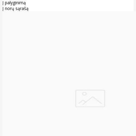
Į palyginimą
Į norų sąrašą