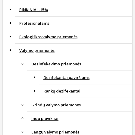
RINKINIAI -15%
Profesionalams
Ekologiškos valymo priemonės
Valymo priemonės
Dezinfekavimo priemonės
Dezifekantai paviršiams
Rankų dezifekantai
Grindų valymo priemonės
Indų plovikliai
Langų valymo priemonės