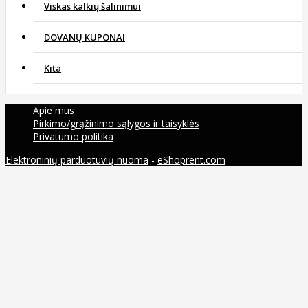
Viskas kalkių šalinimui
DOVANŲ KUPONAI
Kita
Apie mus
Pirkimo/grąžinimo sąlygos ir taisyklės
Privatumo politika
Elektroninių parduotuvių nuoma
-
eShoprent.com