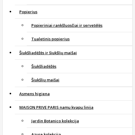
Popierius
Popieriniai rankšluosčiai ir servetėlės
Tualetinis popierius
Šiukšliadėžės ir šiukšlių maišai
Šiukšliadėžės
Šiukšlių maišai
Asmens higiena
MAISON PRIVE PARIS namų kvapų linija
Jardin Botanico kolekcija
Azure kolekcija