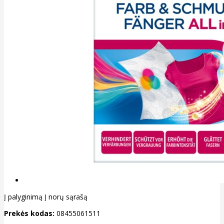
Į palyginimą
Į norų sąrašą
Prekės kodas:
08455061511