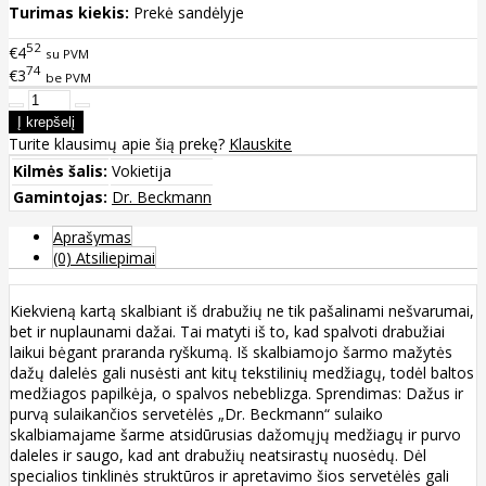
Turimas kiekis:
Prekė sandėlyje
52
€4
su PVM
74
€3
be PVM
Turite klausimų apie šią prekę?
Klauskite
Kilmės šalis:
Vokietija
Gamintojas:
Dr. Beckmann
Aprašymas
(0) Atsiliepimai
Kiekvieną kartą skalbiant iš drabužių ne tik pašalinami nešvarumai,
bet ir nuplaunami dažai. Tai matyti iš to, kad spalvoti drabužiai
laikui bėgant praranda ryškumą. Iš skalbiamojo šarmo mažytės
dažų dalelės gali nusėsti ant kitų tekstilinių medžiagų, todėl baltos
medžiagos papilkėja, o spalvos nebeblizga. Sprendimas: Dažus ir
purvą sulaikančios servetėlės „Dr. Beckmann“ sulaiko
skalbiamajame šarme atsidūrusias dažomųjų medžiagų ir purvo
daleles ir saugo, kad ant drabužių neatsirastų nuosėdų. Dėl
specialios tinklinės struktūros ir apretavimo šios servetėlės gali