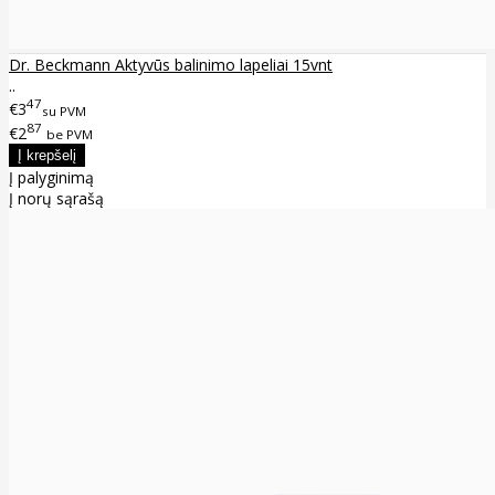
Dr. Beckmann Aktyvūs balinimo lapeliai 15vnt
..
47
€3
su PVM
87
€2
be PVM
Į palyginimą
Į norų sąrašą