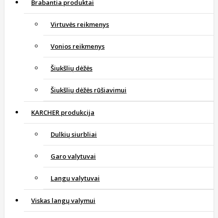
Brabantia produktai
Virtuvės reikmenys
Vonios reikmenys
Šiukšlių dėžės
Šiukšlių dėžės rūšiavimui
KARCHER produkcija
Dulkių siurbliai
Garo valytuvai
Langų valytuvai
Viskas langų valymui