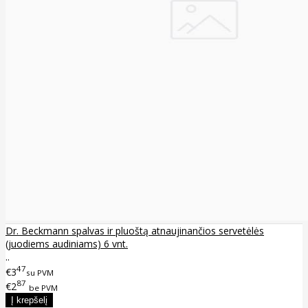
Dr. Beckmann spalvas ir pluoštą atnaujinančios servetėlės
(juodiems audiniams) 6 vnt.
..
47
€3
su PVM
87
€2
be PVM