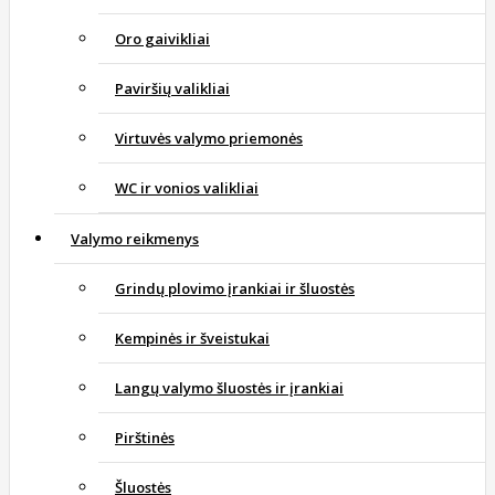
Oro gaivikliai
Paviršių valikliai
Virtuvės valymo priemonės
WC ir vonios valikliai
Valymo reikmenys
Grindų plovimo įrankiai ir šluostės
Kempinės ir šveistukai
Langų valymo šluostės ir įrankiai
Pirštinės
Šluostės