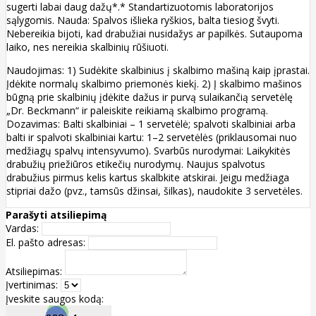
sugerti labai daug dažų*.* Standartizuotomis laboratorijos
sąlygomis. Nauda: Spalvos išlieka ryškios, balta tiesiog švyti.
Nebereikia bijoti, kad drabužiai nusidažys ar papilkės. Sutaupoma
laiko, nes nereikia skalbinių rūšiuoti.
Naudojimas: 1) Sudėkite skalbinius į skalbimo mašiną kaip įprastai.
Įdėkite normalų skalbimo priemonės kiekį. 2) Į skalbimo mašinos
būgną prie skalbinių įdėkite dažus ir purvą sulaikančią servetėlę
„Dr. Beckmann“ ir paleiskite reikiamą skalbimo programą.
Dozavimas: Balti skalbiniai – 1 servetėlė; spalvoti skalbiniai arba
balti ir spalvoti skalbiniai kartu: 1–2 servetėlės (priklausomai nuo
medžiagų spalvų intensyvumo). Svarbūs nurodymai: Laikykitės
drabužių priežiūros etikečių nurodymų. Naujus spalvotus
drabužius pirmus kelis kartus skalbkite atskirai. Jeigu medžiaga
stipriai dažo (pvz., tamsūs džinsai, šilkas), naudokite 3 servetėles.
Parašyti atsiliepimą
Vardas:
El. pašto adresas:
Atsiliepimas:
Įvertinimas:
Įveskite saugos kodą: