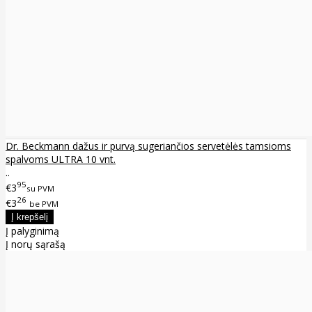
Dr. Beckmann dažus ir purvą sugeriančios servetėlės tamsioms
spalvoms ULTRA 10 vnt.
..
95
€3
su PVM
26
€3
be PVM
Į palyginimą
Į norų sąrašą