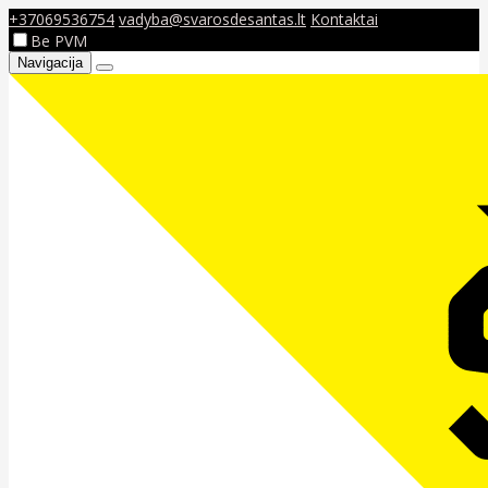
+37069536754
vadyba@svarosdesantas.lt
Kontaktai
Be PVM
Navigacija