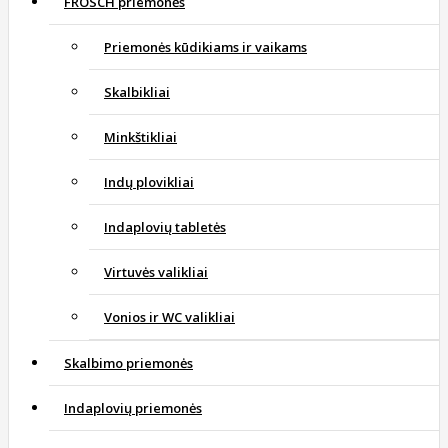
FROSCH priemonės
Priemonės kūdikiams ir vaikams
Skalbikliai
Minkštikliai
Indų plovikliai
Indaplovių tabletės
Virtuvės valikliai
Vonios ir WC valikliai
Skalbimo priemonės
Indaplovių priemonės