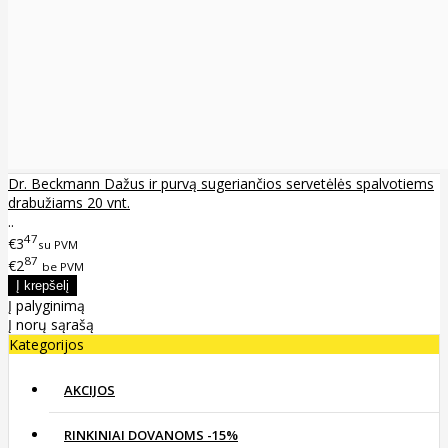
Dr. Beckmann Dažus ir purvą sugeriančios servetėlės spalvotiems
drabužiams 20 vnt.
..
47
€3
su PVM
87
€2
be PVM
Į palyginimą
Į norų sąrašą
Kategorijos
AKCIJOS
RINKINIAI DOVANOMS -15%