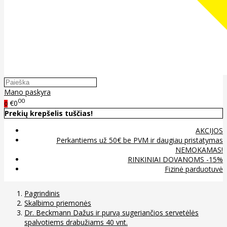
Mano paskyra
00
€0
0
Prekių krepšelis tuščias!
AKCIJOS
Perkantiems už 50€ be PVM ir daugiau pristatymas
NEMOKAMAS!
RINKINIAI DOVANOMS -15%
Fizinė parduotuvė
Pagrindinis
Skalbimo priemonės
Dr. Beckmann Dažus ir purvą sugeriančios servetėlės
spalvotiems drabužiams 40 vnt.