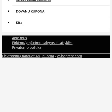
Viskas kalkių šalinimui
DOVANŲ KUPONAI
Kita
Apie mus
Pirkimo/grąžinimo sąlygos ir taisyklės
Privatumo politika
Elektroninių parduotuvių nuoma
-
eShoprent.com