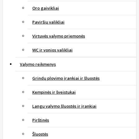
Oro gaivikliai
Paviršių valikliai
Virtuvės valymo priemonės
WC ir vonios valikliai
Valymo reikmenys
Grindų plovimo įrankiai ir šluostės
Kempinės ir šveistukai
Langų valymo šluostės ir įrankiai
Pirštinės
Šluostės