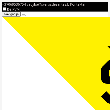
+37069536754
vadyba@svarosdesantas.lt
Kontaktai
Be PVM
Navigacija