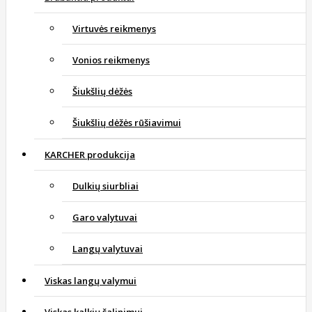
Virtuvės reikmenys
Vonios reikmenys
Šiukšlių dėžės
Šiukšlių dėžės rūšiavimui
KARCHER produkcija
Dulkių siurbliai
Garo valytuvai
Langų valytuvai
Viskas langų valymui