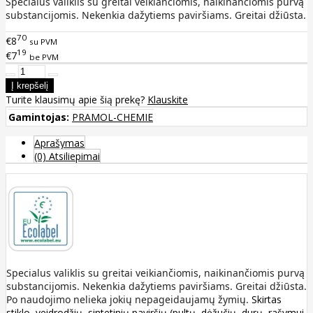
Specialus valiklis su greitai veikiančiomis, naikinančiomis purvą
substancijomis. Nekenkia dažytiems paviršiams. Greitai džiūsta.
70
€8
su PVM
19
€7
be PVM
Turite klausimų apie šią prekę?
Klauskite
Gamintojas:
PRAMOL-CHEMIE
Aprašymas
(0) Atsiliepimai
Specialus valiklis su greitai veikiančiomis, naikinančiomis purvą
substancijomis. Nekenkia dažytiems paviršiams. Greitai džiūsta.
Po naudojimo nelieka jokių nepageidaujamų žymių.
Skirtas
stiklo, veidrodžių, sintetinių paviršių (pultų, dėžučių, durų, rašymui