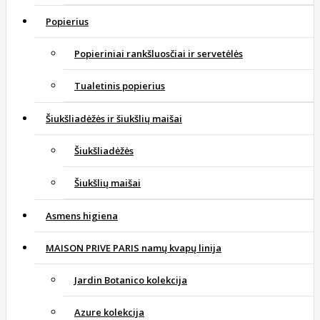
Popierius
Popieriniai rankšluosčiai ir servetėlės
Tualetinis popierius
Šiukšliadėžės ir šiukšlių maišai
Šiukšliadėžės
Šiukšlių maišai
Asmens higiena
MAISON PRIVE PARIS namų kvapų linija
Jardin Botanico kolekcija
Azure kolekcija