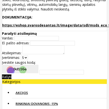
skirtų plėvelių), vitrinų, automobilių langų, sieninių apdailos
plytelių iš stiklo valymui. Naudoti neskiestą.
DOKUMENTACIJA:
https://eshop.svarosdesantas.lt/image/data/sdl/msds_eco_v
Parašyti atsiliepimą
Vardas:
El. pašto adresas:
Atsiliepimas:
Įvertinimas:
Įveskite saugos kodą:
Rašyti
Kategorijos
AKCIJOS
RINKINIAI DOVANOMS -15%