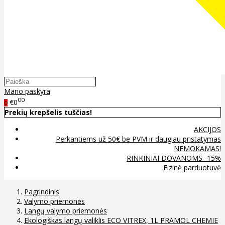
Mano paskyra
00
€0
0
Prekių krepšelis tuščias!
AKCIJOS
Perkantiems už 50€ be PVM ir daugiau pristatymas
NEMOKAMAS!
RINKINIAI DOVANOMS -15%
Fizinė parduotuvė
Pagrindinis
Valymo priemonės
Langų valymo priemonės
Ekologiškas langų valiklis ECO VITREX, 1L PRAMOL CHEMIE