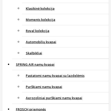
Klasikinė kolekcija
Moments kolekcija
Royal kolekcija
Automobilių kvapai
Skalbikliai
SPRING AIR namų kvapai
Pastatomi namų kvapai su lazdelėmis
Purškiami namų kvapai
Aerozoliniai purškiami namų kvapai
FROSCH priemonės