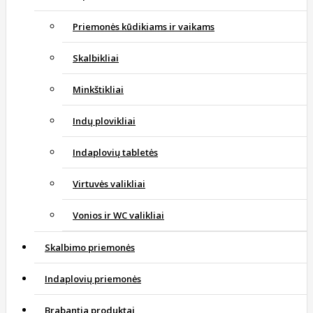
Priemonės kūdikiams ir vaikams
Skalbikliai
Minkštikliai
Indų plovikliai
Indaplovių tabletės
Virtuvės valikliai
Vonios ir WC valikliai
Skalbimo priemonės
Indaplovių priemonės
Brabantia produktai