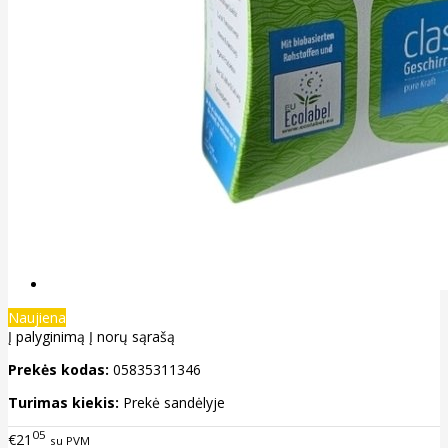
Naujiena
Į palyginimą
Į norų sąrašą
Prekės kodas:
05835311346
Turimas kiekis:
Prekė sandėlyje
05
€21
su PVM