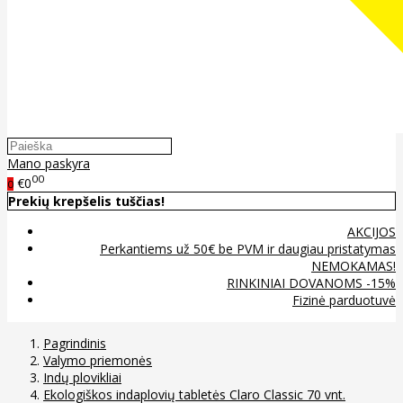
Mano paskyra
00
€0
0
Prekių krepšelis tuščias!
AKCIJOS
Perkantiems už 50€ be PVM ir daugiau pristatymas
NEMOKAMAS!
RINKINIAI DOVANOMS -15%
Fizinė parduotuvė
Pagrindinis
Valymo priemonės
Indų plovikliai
Ekologiškos indaplovių tabletės Claro Classic 70 vnt.