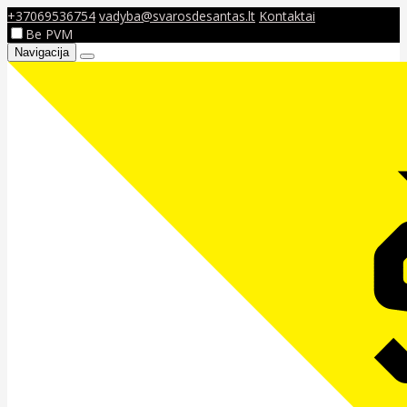
+37069536754
vadyba@svarosdesantas.lt
Kontaktai
Be PVM
Navigacija