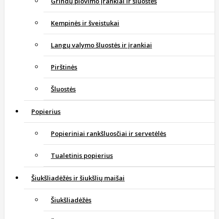
Grindų plovimo įrankiai ir šluostės
Kempinės ir šveistukai
Langų valymo šluostės ir įrankiai
Pirštinės
Šluostės
Popierius
Popieriniai rankšluosčiai ir servetėlės
Tualetinis popierius
Šiukšliadėžės ir šiukšlių maišai
Šiukšliadėžės