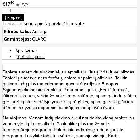
40
€17
be PVM
Turite klausimų apie šią prekę?
Klauskite
Kilmės šalis:
Austrija
Gamintojas:
CLARO
Aprašymas
(0) Atsiliepimai
Tabletę sudaro du sluoksniai, su apvalkalu. Jūsų indai ir vėl blizgės.
Tablečių sudėtyje nėra fosfatų, chloro ar palmių aliejaus. Tai itin
galinga indų plovimo priemonė, gavusi Austrijos ir Europos
Sąjungos ekologinius ženklus. Plaunamoji galia: „Eco+“ formulė,
ištirpdo liekanas, veikia žemoje temperatūroje, apsaugo indų raštus,
greitai ištirpsta, sudėtyje yra citrinų rūgšties, apsaugo stiklą, šalina
dėmes, aktyvusis deguonis, pasirūpina indaplovės švara.
Naudojimas: Vienam indų plovimo ciklui naudokite vieną tabletę su
vandenyje tirpiu apvalkalu. Pasirinkite plovimo žemoje
temperatūroje programą. Prikraukite indaplovę indų ir įjunkite
programą. Laikykite tabletes vėsioje, sausoje vietoje. Kartu