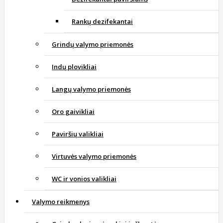
Rankų dezifekantai
Grindų valymo priemonės
Indų plovikliai
Langų valymo priemonės
Oro gaivikliai
Paviršių valikliai
Virtuvės valymo priemonės
WC ir vonios valikliai
Valymo reikmenys