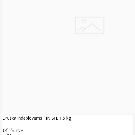
Druska indaplovėms FINISH, 1.5 kg
..
50
€4
su PVM