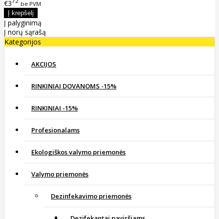
72
€3
be PVM
Į palyginimą
Į norų sąrašą
Kategorijos
AKCIJOS
RINKINIAI DOVANOMS -15%
RINKINIAI -15%
Profesionalams
Ekologiškos valymo priemonės
Valymo priemonės
Dezinfekavimo priemonės
Dezifekantai paviršiams