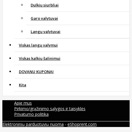
Dulkių siurbliai
Garo valytuvai
Langų valytuvai
Viskas langų valymui
Viskas kalkių šalinimui
DOVANŲ KUPONAI
Kita
Apie mus
Pirkimo/grąžinimo sąlygos ir taisyklės
Privatumo politika
Elektroninių parduotuvių nuoma
-
eShoprent.com