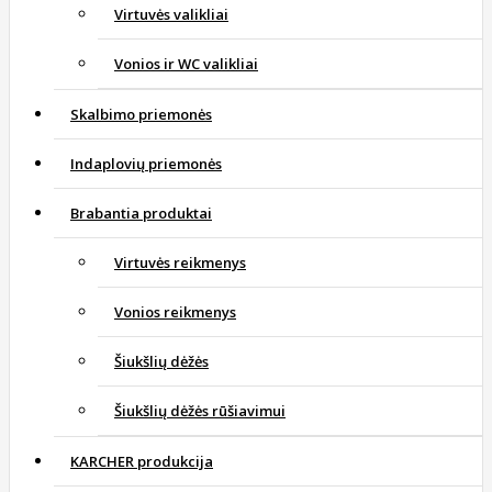
Virtuvės valikliai
Vonios ir WC valikliai
Skalbimo priemonės
Indaplovių priemonės
Brabantia produktai
Virtuvės reikmenys
Vonios reikmenys
Šiukšlių dėžės
Šiukšlių dėžės rūšiavimui
KARCHER produkcija