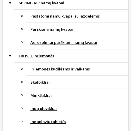
SPRING AIR namų kvapai
Pastatomi namų kvapai su lazdelėmis
Purškiami namų kvapai
Aerozoliniai purškiami namų kvapai
FROSCH priemonės
Priemonės kūdikiams ir vaikams
Skalbikliai
Minkštikliai
Indų plovikliai
Indaplovių tabletės