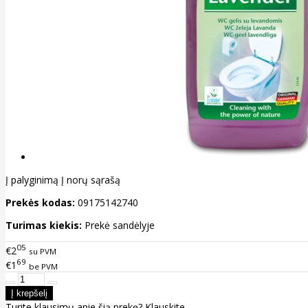
Į palyginimą
Į norų sąrašą
Prekės kodas:
09175142740
Turimas kiekis:
Prekė sandėlyje
05
€2
su PVM
69
€1
be PVM
Turite klausimų apie šią prekę?
Klauskite