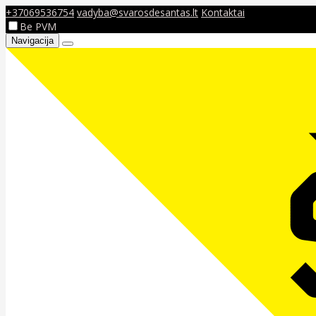
+37069536754
vadyba@svarosdesantas.lt
Kontaktai
Be PVM
Navigacija