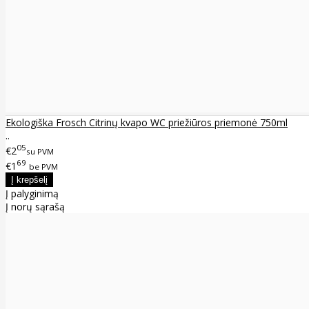
Ekologiška Frosch Citrinų kvapo WC priežiūros priemonė 750ml
..
05
€2
su PVM
69
€1
be PVM
Į palyginimą
Į norų sąrašą