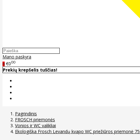
Mano paskyra
00
€0
0
Prekių krepšelis tuščias!
Pagrindinis
FROSCH priemonės
Vonios ir WC valikliai
Ekologiška Frosch Levandų kvapo WC priežiūros priemonė 7