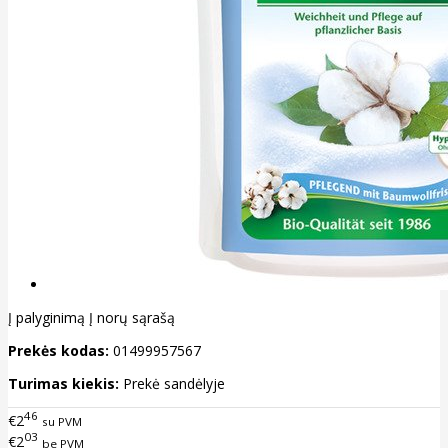
Į palyginimą
Į norų sąrašą
Prekės kodas:
01499957567
Turimas kiekis:
Prekė sandėlyje
46
€2
su PVM
03
€2
be PVM