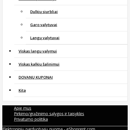
Dulkių siurbliai
Garo valytuvai
Langų valytuvai
Viskas langų valymui
Viskas kalkių šalinimui
DOVANŲ KUPONAI
Kita
Apie mus
Pirkimo/grąžinimo sąlygos ir taisyklės
Privatumo politika
Elektroninių parduotuvių nuoma
-
eShoprent.com