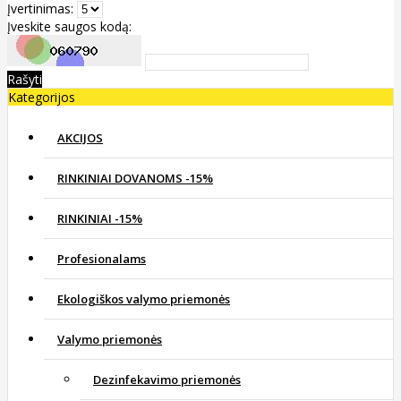
Įvertinimas:
Įveskite saugos kodą:
Rašyti
Kategorijos
AKCIJOS
RINKINIAI DOVANOMS -15%
RINKINIAI -15%
Profesionalams
Ekologiškos valymo priemonės
Valymo priemonės
Dezinfekavimo priemonės