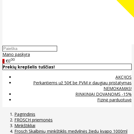
Mano paskyra
00
€0
0
Prekių krepšelis tuščias!
AKCIJOS
Perkantiems už 50€ be PVM ir daugiau pristatymas
NEMOKAMAS!
RINKINIAI DOVANOMS -15%
Fizinė parduotuvė
Pagrindinis
FROSCH priemonės
Minkštikliai
Frosch Skalbinių minkštiklis medvilnės žiedų kvapo 1000ml