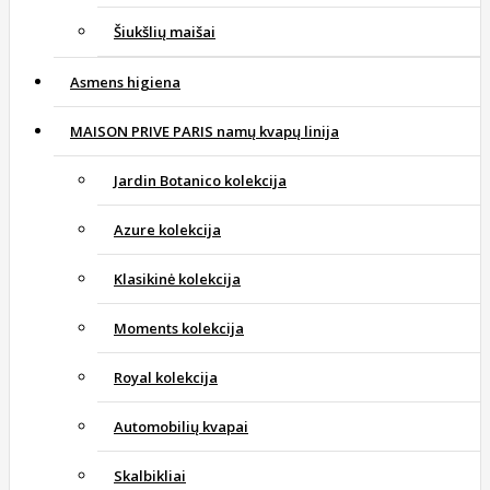
Šiukšlių maišai
Asmens higiena
MAISON PRIVE PARIS namų kvapų linija
Jardin Botanico kolekcija
Azure kolekcija
Klasikinė kolekcija
Moments kolekcija
Royal kolekcija
Automobilių kvapai
Skalbikliai