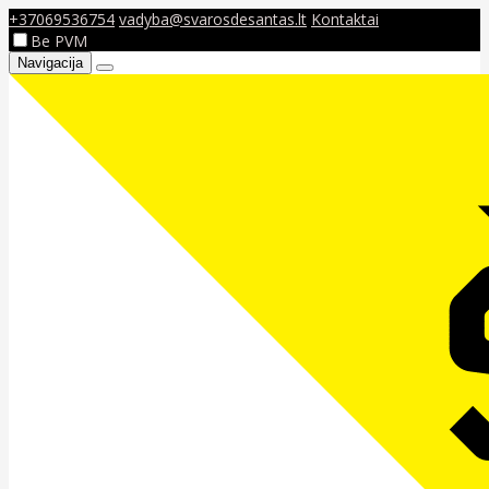
+37069536754
vadyba@svarosdesantas.lt
Kontaktai
Be PVM
Navigacija