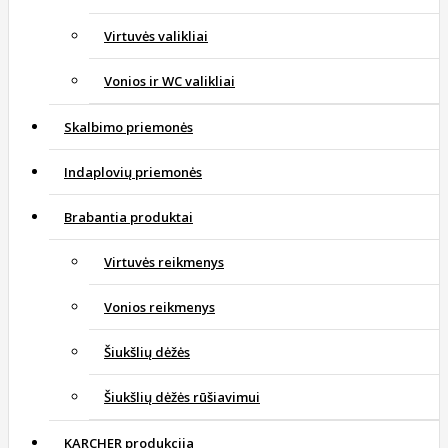
Virtuvės valikliai
Vonios ir WC valikliai
Skalbimo priemonės
Indaplovių priemonės
Brabantia produktai
Virtuvės reikmenys
Vonios reikmenys
Šiukšlių dėžės
Šiukšlių dėžės rūšiavimui
KARCHER produkcija