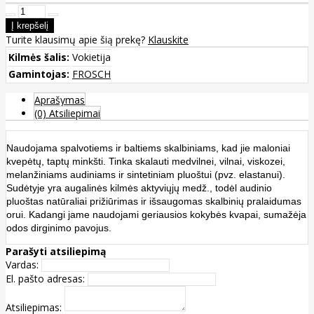
Turite klausimų apie šią prekę?
Klauskite
Kilmės šalis:
Vokietija
Gamintojas:
FROSCH
Aprašymas
(0) Atsiliepimai
Naudojama spalvotiems ir baltiems skalbiniams, kad jie maloniai
kvepėtų, taptų minkšti. Tinka skalauti medvilnei, vilnai, viskozei,
melanžiniams audiniams ir sintetiniam pluoštui (pvz. elastanui).
Sudėtyje yra augalinės kilmės aktyviųjų medž., todėl audinio
pluoštas natūraliai prižiūrimas ir išsaugomas skalbinių pralaidumas
orui. Kadangi jame naudojami geriausios kokybės kvapai, sumažėja
odos dirginimo pavojus.
Parašyti atsiliepimą
Vardas:
El. pašto adresas:
Atsiliepimas: