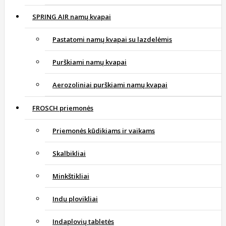
SPRING AIR namų kvapai
Pastatomi namų kvapai su lazdelėmis
Purškiami namų kvapai
Aerozoliniai purškiami namų kvapai
FROSCH priemonės
Priemonės kūdikiams ir vaikams
Skalbikliai
Minkštikliai
Indų plovikliai
Indaplovių tabletės