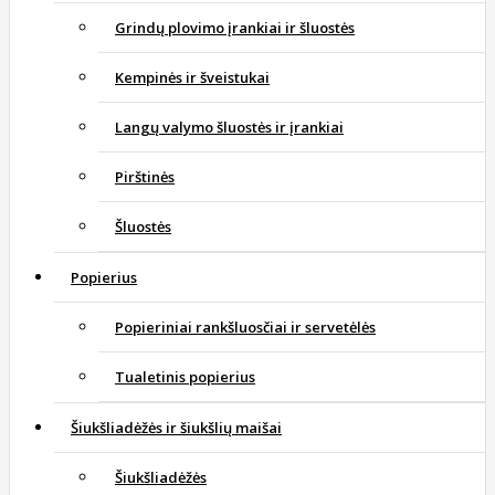
Grindų plovimo įrankiai ir šluostės
Kempinės ir šveistukai
Langų valymo šluostės ir įrankiai
Pirštinės
Šluostės
Popierius
Popieriniai rankšluosčiai ir servetėlės
Tualetinis popierius
Šiukšliadėžės ir šiukšlių maišai
Šiukšliadėžės