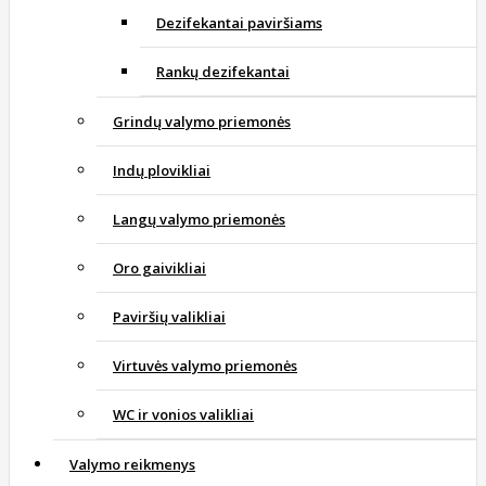
Dezifekantai paviršiams
Rankų dezifekantai
Grindų valymo priemonės
Indų plovikliai
Langų valymo priemonės
Oro gaivikliai
Paviršių valikliai
Virtuvės valymo priemonės
WC ir vonios valikliai
Valymo reikmenys