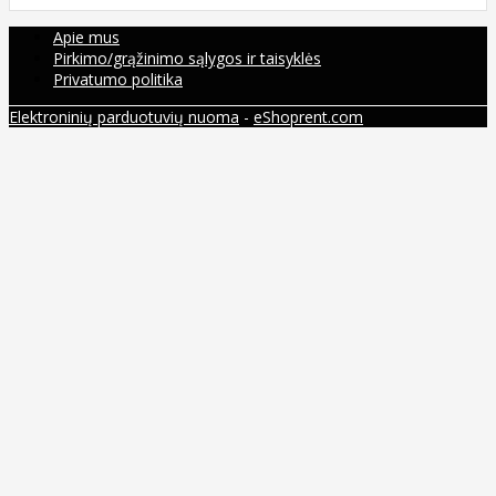
Apie mus
Pirkimo/grąžinimo sąlygos ir taisyklės
Privatumo politika
Elektroninių parduotuvių nuoma
-
eShoprent.com