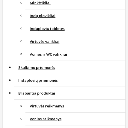
Minkštikliai
Indų plovikliai
Indaplovių tabletės
Virtuvės valikliai
Vonios ir WC valikliai
Skalbimo priemonės
Indaplovių priemonės
Brabantia produktai
Virtuvės reikmenys
Vonios reikmenys