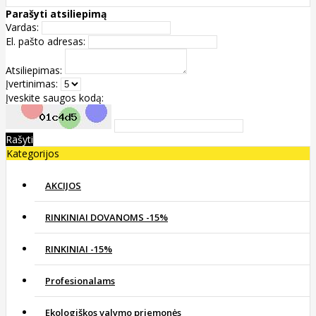
Parašyti atsiliepimą
Vardas:
El. pašto adresas:
Atsiliepimas:
Įvertinimas:
Įveskite saugos kodą:
Rašyti
Kategorijos
AKCIJOS
RINKINIAI DOVANOMS -15%
RINKINIAI -15%
Profesionalams
Ekologiškos valymo priemonės