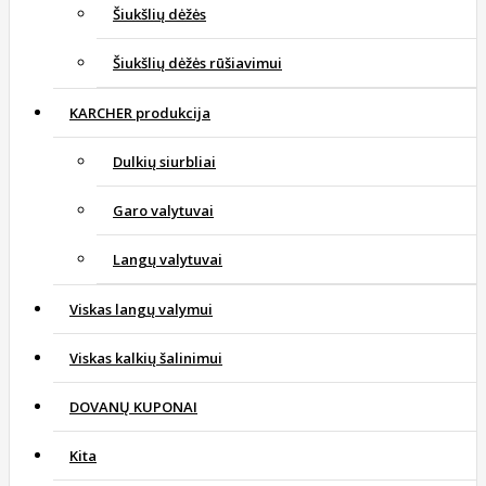
Šiukšlių dėžės
Šiukšlių dėžės rūšiavimui
KARCHER produkcija
Dulkių siurbliai
Garo valytuvai
Langų valytuvai
Viskas langų valymui
Viskas kalkių šalinimui
DOVANŲ KUPONAI
Kita