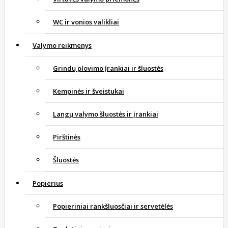
WC ir vonios valikliai
Valymo reikmenys
Grindų plovimo įrankiai ir šluostės
Kempinės ir šveistukai
Langų valymo šluostės ir įrankiai
Pirštinės
Šluostės
Popierius
Popieriniai rankšluosčiai ir servetėlės