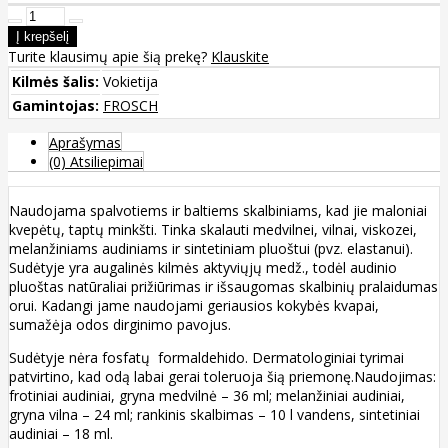
Turite klausimų apie šią prekę?
Klauskite
Kilmės šalis:
Vokietija
Gamintojas:
FROSCH
Aprašymas
(0) Atsiliepimai
Naudojama spalvotiems ir baltiems skalbiniams, kad jie maloniai
kvepėtų, taptų minkšti. Tinka skalauti medvilnei, vilnai, viskozei,
melanžiniams audiniams ir sintetiniam pluoštui (pvz. elastanui).
Sudėtyje yra augalinės kilmės aktyviųjų medž., todėl audinio
pluoštas natūraliai prižiūrimas ir išsaugomas skalbinių pralaidumas
orui. Kadangi jame naudojami geriausios kokybės kvapai,
sumažėja odos dirginimo pavojus.
Sudėtyje nėra fosfatų formaldehido. Dermatologiniai tyrimai
patvirtino, kad odą labai gerai toleruoja šią priemonę.Naudojimas:
frotiniai audiniai, gryna medvilnė – 36 ml; melanžiniai audiniai,
gryna vilna – 24 ml; rankinis skalbimas – 10 l vandens, sintetiniai
audiniai – 18 ml.