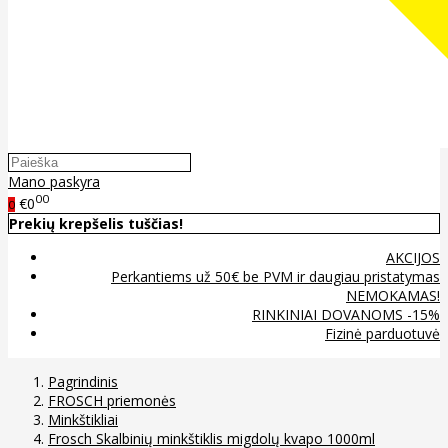
Mano paskyra
00
€0
0
Prekių krepšelis tuščias!
AKCIJOS
Perkantiems už 50€ be PVM ir daugiau pristatymas
NEMOKAMAS!
RINKINIAI DOVANOMS -15%
Fizinė parduotuvė
Pagrindinis
FROSCH priemonės
Minkštikliai
Frosch Skalbinių minkštiklis migdolų kvapo 1000ml