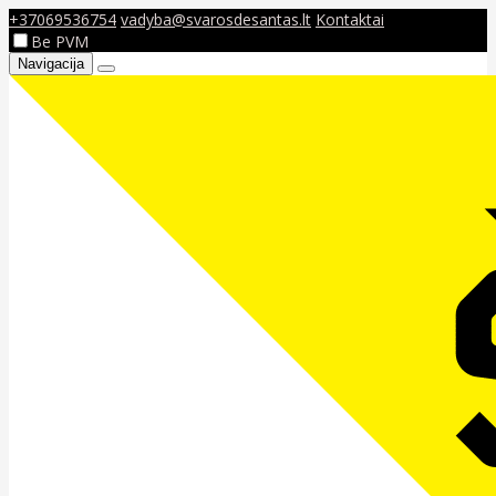
+37069536754
vadyba@svarosdesantas.lt
Kontaktai
Be PVM
Navigacija