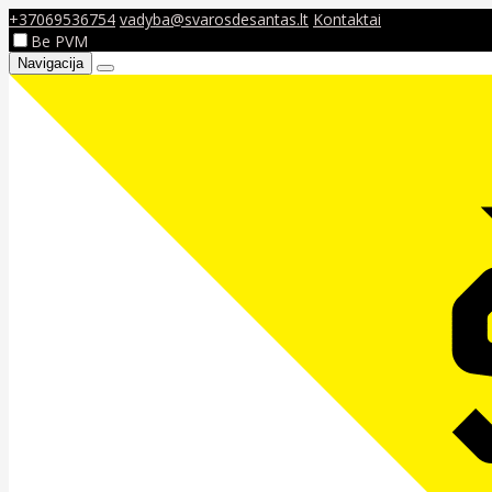
+37069536754
vadyba@svarosdesantas.lt
Kontaktai
Be PVM
Navigacija