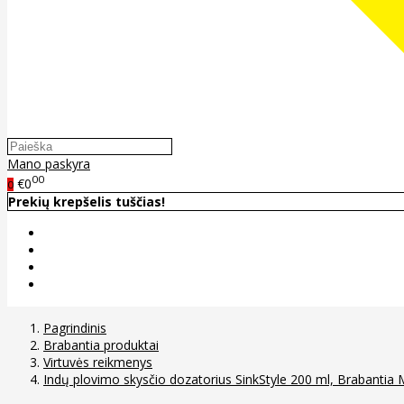
Mano paskyra
00
€0
0
Prekių krepšelis tuščias!
Pagrindinis
Brabantia produktai
Virtuvės reikmenys
Indų plovimo skysčio dozatorius SinkStyle 200 ml, Brabantia M