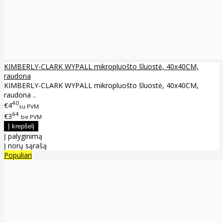
KIMBERLY-CLARK WYPALL mikropluošto šluostė, 40x40CM,
raudona
KIMBERLY-CLARK WYPALL mikropluošto šluostė, 40x40CM,
raudona ..
40
€4
su PVM
64
€3
be PVM
Į palyginimą
Į norų sąrašą
Populiari