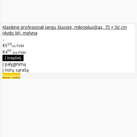
Klasikinė profesionali langų šluostė, mikropluoštas, 75 × 50 cm
(dydis M), mėlyna
..
50
€5
su PVM
55
€4
be PVM
Į palyginimą
Į norų sąrašą
Naujiena