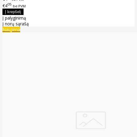
05
€4
be PVM
Į palyginimą
Į norų sąrašą
Naujiena