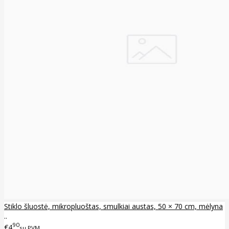
Stiklo šluostė, mikropluoštas, smulkiai austas, 50 × 70 cm, mėlyna
..
90
€4
su PVM