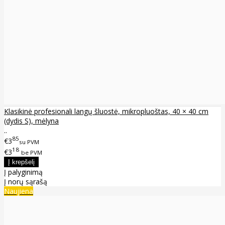
Klasikinė profesionali langų šluostė, mikropluoštas, 40 × 40 cm
(dydis S), mėlyna
..
85
€3
su PVM
18
€3
be PVM
Į palyginimą
Į norų sąrašą
Naujiena