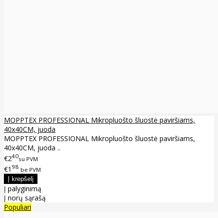
MOPPTEX PROFESSIONAL Mikropluošto šluostė paviršiams,
40x40CM, juoda
MOPPTEX PROFESSIONAL Mikropluošto šluostė paviršiams,
40x40CM, juoda ..
40
€2
su PVM
98
€1
be PVM
Į palyginimą
Į norų sąrašą
Populiari