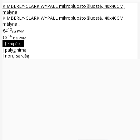
KIMBERLY-CLARK WYPALL mikropluošto šluostė, 40x40CM,
mėlyna
KIMBERLY-CLARK WYPALL mikropluošto šluostė, 40x40CM,
mėlyna ..
40
€4
su PVM
64
€3
be PVM
Į palyginimą
Į norų sąrašą