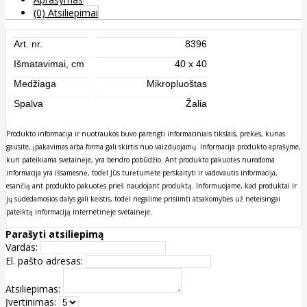
(0) Atsiliepimai
Art. nr.
8396
Išmatavimai, cm
40 x 40
Medžiaga
Mikropluoštas
Spalva
Žalia
Produkto informacija ir nuotraukos buvo parengti informaciniais tikslais, prekės, kurias
gausite, įpakavimas arba forma gali skirtis nuo vaizduojamų. Informacija produkto aprašyme,
kuri pateikiama svetainėje, yra bendro pobūdžio. Ant produkto pakuotės nurodoma
informacija yra išsamesnė, todėl Jūs turėtumėte perskaityti ir vadovautis informacija,
esančią ant produkto pakuotės prieš naudojant produktą. Informuojame, kad produktai ir
jų sudedamosios dalys gali keistis, todėl negalime prisiimti atsakomybės už neteisingai
pateiktą informaciją internetinėje svetainėje.
Parašyti atsiliepimą
Vardas:
El. pašto adresas:
Atsiliepimas:
Įvertinimas: