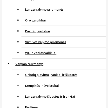
Langų valymo priemonės
Oro gaivikliai
Paviršių valikliai
Virtuvės valymo priemonės
WC ir vonios valikliai
Valymo reikmenys
Grindų plovimo įrankiai ir šluostės
Kempinės ir šveistukai
Langų valymo šluostės ir įrankiai
Pirštinės