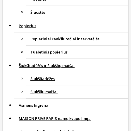
Šluostės
Popierius
Popieriniai rankšluosčiai ir servetėlės
Tualetinis popierius
Šiukšliadėžės ir šiukšlių maišai
Šiukšliadėžės
Šiukšlių maišai
Asmens higiena
MAISON PRIVE PARIS namų kvapų linija