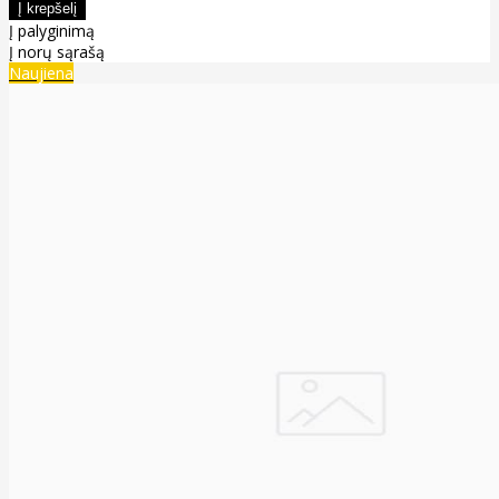
Į palyginimą
Į norų sąrašą
Naujiena