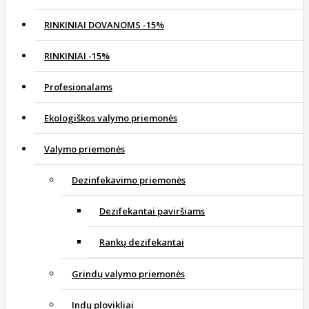
RINKINIAI DOVANOMS -15%
RINKINIAI -15%
Profesionalams
Ekologiškos valymo priemonės
Valymo priemonės
Dezinfekavimo priemonės
Dezifekantai paviršiams
Rankų dezifekantai
Grindų valymo priemonės
Indų plovikliai