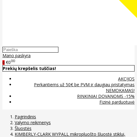
Mano paskyra
00
€0
0
Prekių krepšelis tuščias!
AKCIJOS
Perkantiems už 50€ be PVM ir daugiau pristatymas
NEMOKAMAS!
RINKINIAI DOVANOMS -15%
Fizinė parduotuvė
Pagrindinis
Valymo reikmenys
Šluostės
KIMBERLY-CLARK WYPALL mikropluošto šluostė stiklui,