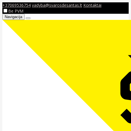
+37069536754
vadyba@svarosdesantas.lt
Kontaktai
Be PVM
Navigacija