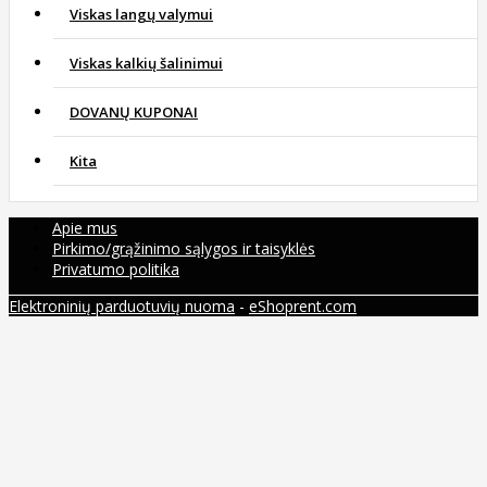
Viskas langų valymui
Viskas kalkių šalinimui
DOVANŲ KUPONAI
Kita
Apie mus
Pirkimo/grąžinimo sąlygos ir taisyklės
Privatumo politika
Elektroninių parduotuvių nuoma
-
eShoprent.com