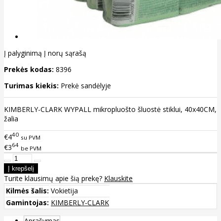
Į palyginimą
Į norų sąrašą
Prekės kodas:
8396
Turimas kiekis:
Prekė sandėlyje
KIMBERLY-CLARK WYPALL mikropluošto šluostė stiklui, 40x40CM,
žalia
40
€4
su PVM
64
€3
be PVM
Turite klausimų apie šią prekę?
Klauskite
Kilmės šalis:
Vokietija
Gamintojas:
KIMBERLY-CLARK
Aprašymas