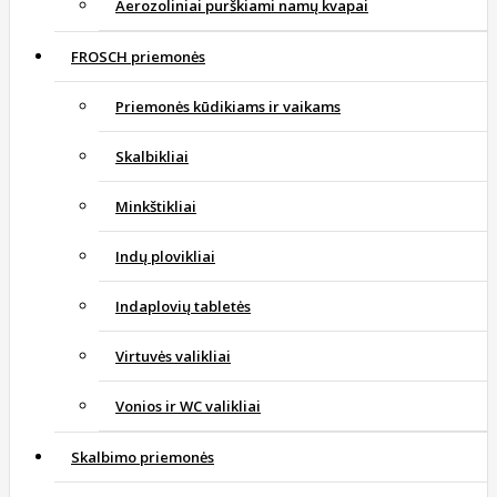
Aerozoliniai purškiami namų kvapai
FROSCH priemonės
Priemonės kūdikiams ir vaikams
Skalbikliai
Minkštikliai
Indų plovikliai
Indaplovių tabletės
Virtuvės valikliai
Vonios ir WC valikliai
Skalbimo priemonės