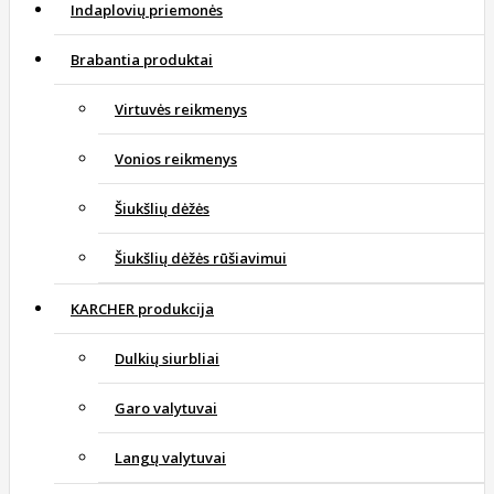
Indaplovių priemonės
Brabantia produktai
Virtuvės reikmenys
Vonios reikmenys
Šiukšlių dėžės
Šiukšlių dėžės rūšiavimui
KARCHER produkcija
Dulkių siurbliai
Garo valytuvai
Langų valytuvai