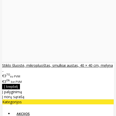
Stiklo šluostė, mikropluoštas, smulkiai austas, 40 × 40 cm, mėlyna
..
70
€3
su PVM
06
€3
be PVM
Į palyginimą
Į norų sąrašą
Kategorijos
AKCIJOS