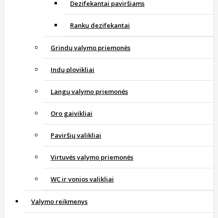
Dezifekantai paviršiams
Rankų dezifekantai
Grindų valymo priemonės
Indų plovikliai
Langų valymo priemonės
Oro gaivikliai
Paviršių valikliai
Virtuvės valymo priemonės
WC ir vonios valikliai
Valymo reikmenys