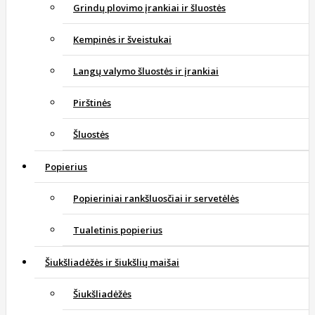
Grindų plovimo įrankiai ir šluostės
Kempinės ir šveistukai
Langų valymo šluostės ir įrankiai
Pirštinės
Šluostės
Popierius
Popieriniai rankšluosčiai ir servetėlės
Tualetinis popierius
Šiukšliadėžės ir šiukšlių maišai
Šiukšliadėžės