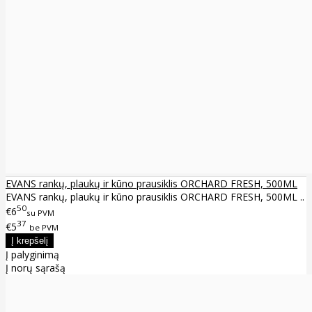
EVANS rankų, plaukų ir kūno prausiklis ORCHARD FRESH, 500ML
EVANS rankų, plaukų ir kūno prausiklis ORCHARD FRESH, 500ML ..
50
€6
su PVM
37
€5
be PVM
Į palyginimą
Į norų sąrašą