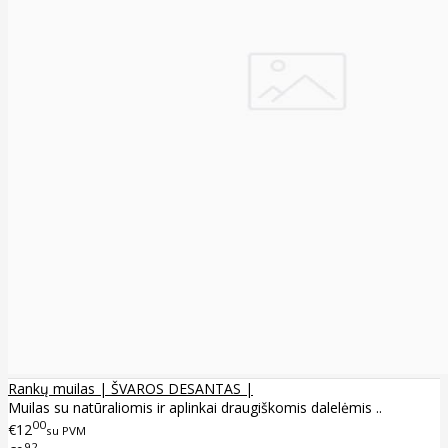
Rankų muilas | ŠVAROS DESANTAS |
Muilas su natūraliomis ir aplinkai draugiškomis dalelėmis ..
00
€12
su PVM
92