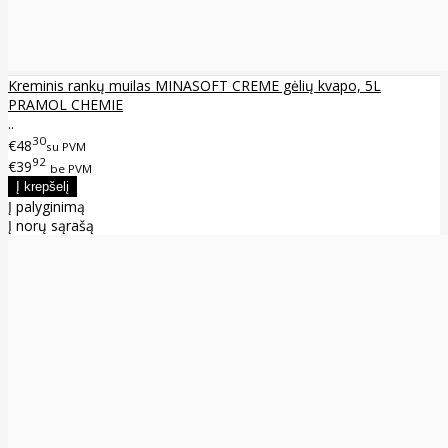
Kreminis rankų muilas MINASOFT CREME gėlių kvapo, 5L
PRAMOL CHEMIE
..
30
€48
su PVM
92
€39
be PVM
Į palyginimą
Į norų sąrašą