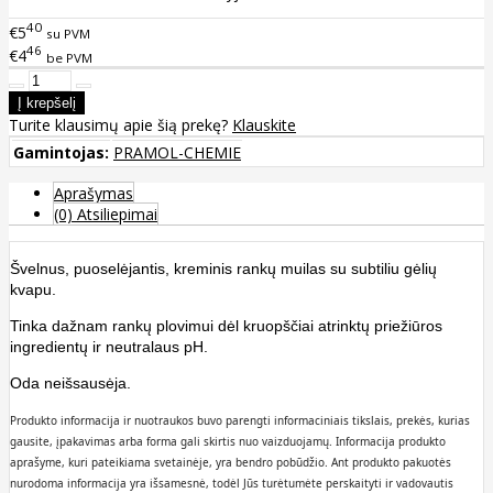
40
€5
su PVM
46
€4
be PVM
Turite klausimų apie šią prekę?
Klauskite
Gamintojas:
PRAMOL-CHEMIE
Aprašymas
(0) Atsiliepimai
Švelnus, puoselėjantis, kreminis rankų muilas su subtiliu gėlių
kvapu.
Tinka dažnam rankų plovimui dėl kruopščiai atrinktų priežiūros
ingredientų ir neutralaus pH.
Oda neišsausėja.
Produkto informacija ir nuotraukos buvo parengti informaciniais tikslais, prekės, kurias
gausite, įpakavimas arba forma gali skirtis nuo vaizduojamų. Informacija produkto
aprašyme, kuri pateikiama svetainėje, yra bendro pobūdžio. Ant produkto pakuotės
nurodoma informacija yra išsamesnė, todėl Jūs turėtumėte perskaityti ir vadovautis