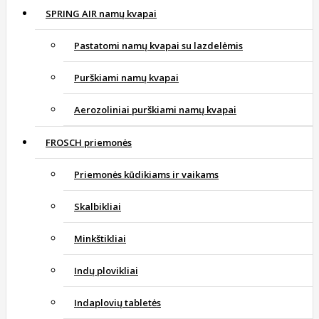
SPRING AIR namų kvapai
Pastatomi namų kvapai su lazdelėmis
Purškiami namų kvapai
Aerozoliniai purškiami namų kvapai
FROSCH priemonės
Priemonės kūdikiams ir vaikams
Skalbikliai
Minkštikliai
Indų plovikliai
Indaplovių tabletės