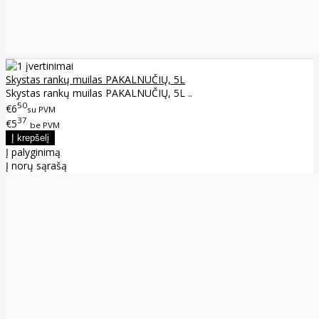
Skystas rankų muilas PAKALNUČIŲ, 5L
Skystas rankų muilas PAKALNUČIŲ, 5L ..
50
€6
su PVM
37
€5
be PVM
Į palyginimą
Į norų sąrašą