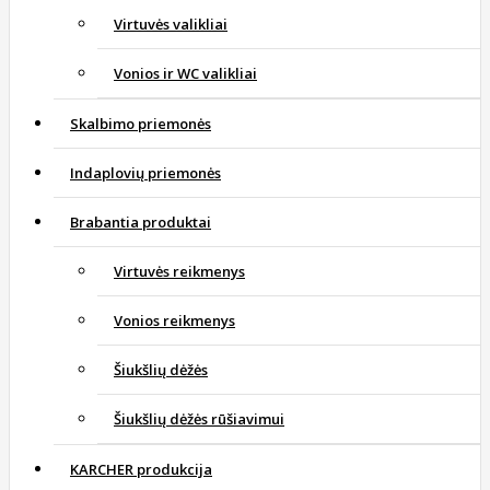
Virtuvės valikliai
Vonios ir WC valikliai
Skalbimo priemonės
Indaplovių priemonės
Brabantia produktai
Virtuvės reikmenys
Vonios reikmenys
Šiukšlių dėžės
Šiukšlių dėžės rūšiavimui
KARCHER produkcija