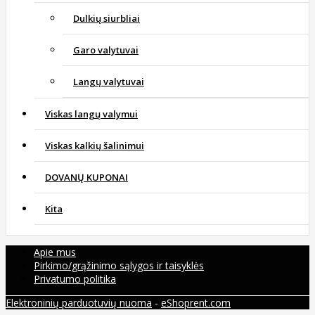
Dulkių siurbliai
Garo valytuvai
Langų valytuvai
Viskas langų valymui
Viskas kalkių šalinimui
DOVANŲ KUPONAI
Kita
Apie mus
Pirkimo/grąžinimo sąlygos ir taisyklės
Privatumo politika
Elektroninių parduotuvių nuoma
-
eShoprent.com