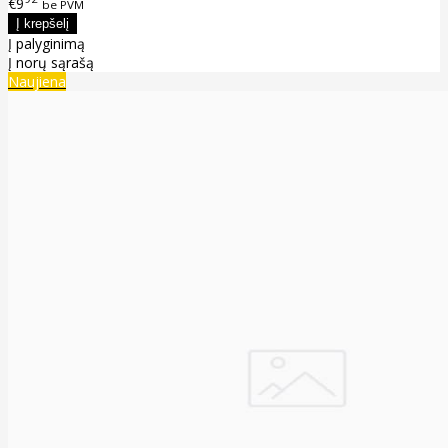
€9
be PVM
Į palyginimą
Į norų sąrašą
Naujiena