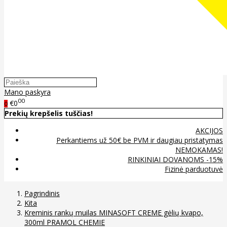
Mano paskyra
00
€0
0
Prekių krepšelis tuščias!
AKCIJOS
Perkantiems už 50€ be PVM ir daugiau pristatymas
NEMOKAMAS!
RINKINIAI DOVANOMS -15%
Fizinė parduotuvė
Pagrindinis
Kita
Kreminis rankų muilas MINASOFT CREME gėlių kvapo,
300ml PRAMOL CHEMIE