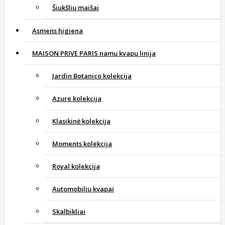
Šiukšlių maišai
Asmens higiena
MAISON PRIVE PARIS namų kvapų linija
Jardin Botanico kolekcija
Azure kolekcija
Klasikinė kolekcija
Moments kolekcija
Royal kolekcija
Automobilių kvapai
Skalbikliai