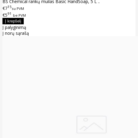
BS Chemical rankų muilas Basic HandSoap, 5 L ..
15
€7
su PVM
91
€5
be PVM
Į palyginimą
Į norų sąrašą