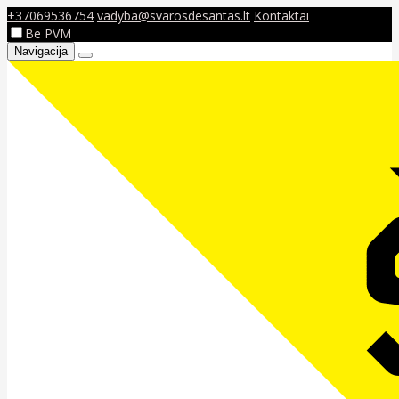
+37069536754
vadyba@svarosdesantas.lt
Kontaktai
Be PVM
Navigacija