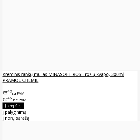
Kreminis rankų muilas MINASOFT ROSE rožių kvapo, 300ml
PRAMOL CHEMIE
..
40
€5
su PVM
46
€4
be PVM
Į palyginimą
Į norų sąrašą