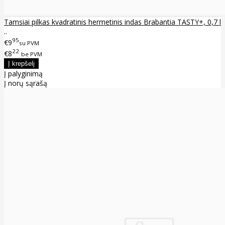
Tamsiai pilkas kvadratinis hermetinis indas Brabantia TASTY+, 0,7 l
..
95
€9
su PVM
22
€8
be PVM
Į palyginimą
Į norų sąrašą