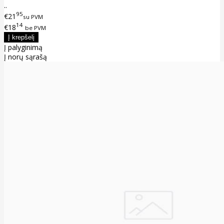
..
95
€21
su PVM
14
€18
be PVM
Į palyginimą
Į norų sąrašą