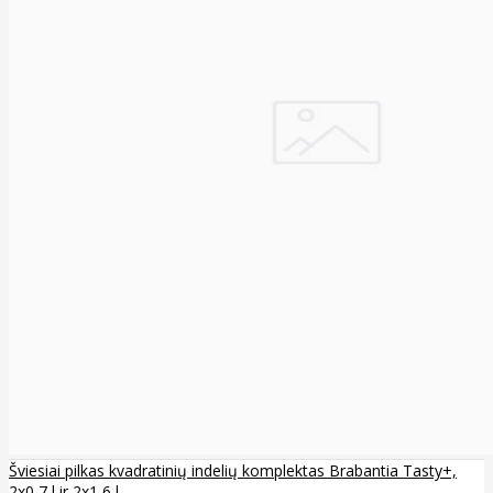
Šviesiai pilkas kvadratinių indelių komplektas Brabantia Tasty+,
2x0,7 l ir 2x1,6 l