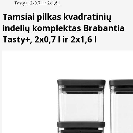
Tasty+, 2x0,7 l ir 2x1,6 l
Tamsiai pilkas kvadratinių
indelių komplektas Brabantia
Tasty+, 2x0,7 l ir 2x1,6 l