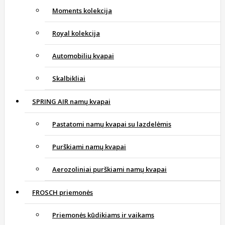
Moments kolekcija
Royal kolekcija
Automobilių kvapai
Skalbikliai
SPRING AIR namų kvapai
Pastatomi namų kvapai su lazdelėmis
Purškiami namų kvapai
Aerozoliniai purškiami namų kvapai
FROSCH priemonės
Priemonės kūdikiams ir vaikams