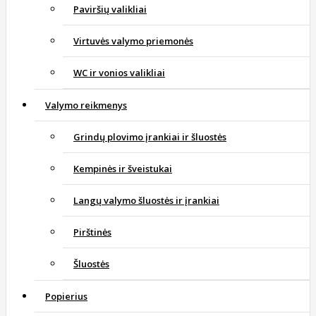
Paviršių valikliai
Virtuvės valymo priemonės
WC ir vonios valikliai
Valymo reikmenys
Grindų plovimo įrankiai ir šluostės
Kempinės ir šveistukai
Langų valymo šluostės ir įrankiai
Pirštinės
Šluostės
Popierius