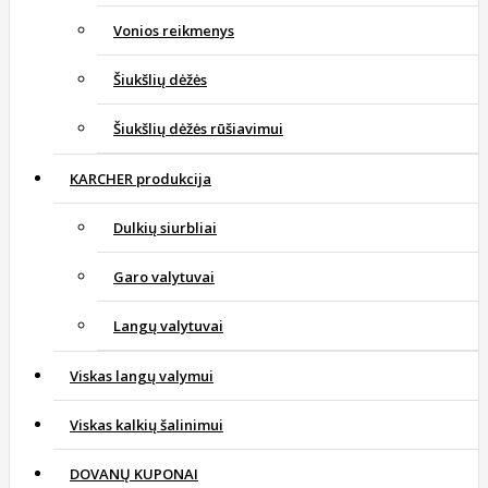
Vonios reikmenys
Šiukšlių dėžės
Šiukšlių dėžės rūšiavimui
KARCHER produkcija
Dulkių siurbliai
Garo valytuvai
Langų valytuvai
Viskas langų valymui
Viskas kalkių šalinimui
DOVANŲ KUPONAI