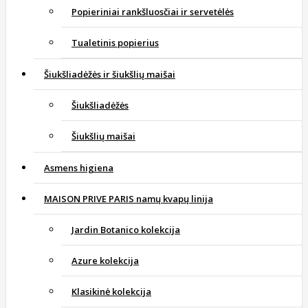
Popieriniai rankšluosčiai ir servetėlės
Tualetinis popierius
Šiukšliadėžės ir šiukšlių maišai
Šiukšliadėžės
Šiukšlių maišai
Asmens higiena
MAISON PRIVE PARIS namų kvapų linija
Jardin Botanico kolekcija
Azure kolekcija
Klasikinė kolekcija