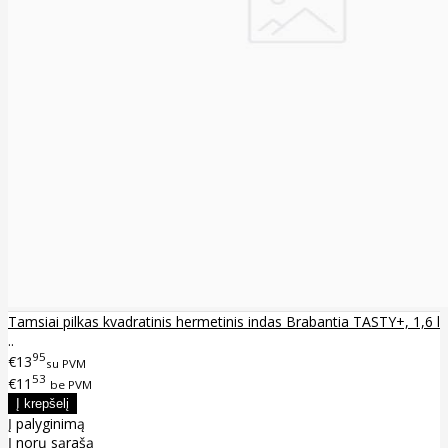
Tamsiai pilkas kvadratinis hermetinis indas Brabantia TASTY+, 1,6 l
..
95
€13
su PVM
53
€11
be PVM
Į palyginimą
Į norų sąrašą