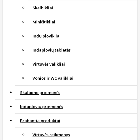
Skalbikliai
Minkštikliai
Indų plovikliai
Indaplovių tabletės
Virtuvės valikliai
Vonios ir WC valikliai
Skalbimo priemonės
Indaplovių priemonės
Brabantia produktai
Virtuvės reikmenys