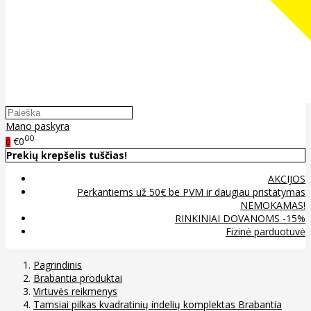
Mano paskyra
00
€0
0
Prekių krepšelis tuščias!
AKCIJOS
Perkantiems už 50€ be PVM ir daugiau pristatymas
NEMOKAMAS!
RINKINIAI DOVANOMS -15%
Fizinė parduotuvė
Pagrindinis
Brabantia produktai
Virtuvės reikmenys
Tamsiai pilkas kvadratinių indelių komplektas Brabantia