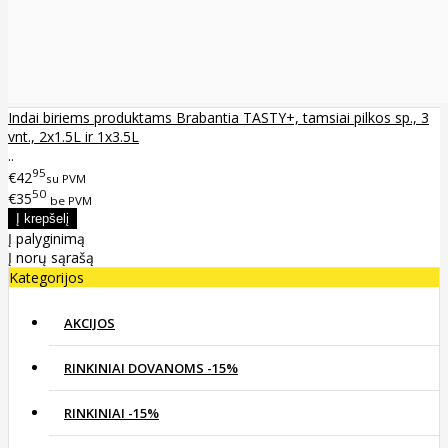
Indai biriems produktams Brabantia TASTY+, tamsiai pilkos sp., 3
vnt., 2x1.5L ir 1x3.5L
..
95
€42
su PVM
50
€35
be PVM
Į palyginimą
Į norų sąrašą
Kategorijos
AKCIJOS
RINKINIAI DOVANOMS -15%
RINKINIAI -15%