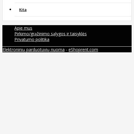
Kita
Apie mus
Pirkimo/grąžinimo sąlygos ir taisyklės
Privatumo politika
Elektroninių parduotuvių nuoma
-
eShoprent.com