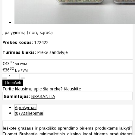
Į palyginimą
Į norų sąrašą
Prekės kodas:
122422
Turimas kiekis:
Prekė sandėlyje
95
€43
su PVM
32
€36
be PVM
Turite klausimų apie šią prekę?
Klauskite
Gamintojas:
BRABANTIA
Aprašymas
(0) Atsiliepimai
Ieškote gražaus ir praktiško sprendimo biriems produktams laikyti?
Tuomet Brabantia minimalistinio dizaino indai biriems produktams