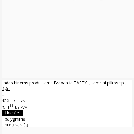
Indas biriems produktams Brabantia TASTY+, tamsiai pilkos sp.,
1,5 l
..
95
€13
su PVM
53
€11
be PVM
Į palyginimą
Į norų sąrašą