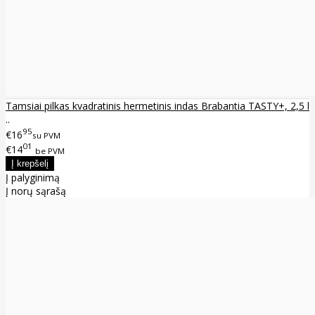
Tamsiai pilkas kvadratinis hermetinis indas Brabantia TASTY+, 2,5 l
..
95
€16
su PVM
01
€14
be PVM
Į palyginimą
Į norų sąrašą