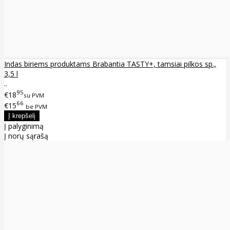
Indas biriems produktams Brabantia TASTY+, tamsiai pilkos sp.,
3,5 l
..
95
€18
su PVM
66
€15
be PVM
Į palyginimą
Į norų sąrašą