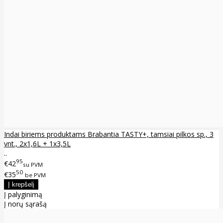
Indai biriems produktams Brabantia TASTY+, tamsiai pilkos sp., 3
vnt., 2x1,6L + 1x3,5L
..
95
€42
su PVM
50
€35
be PVM
Į palyginimą
Į norų sąrašą