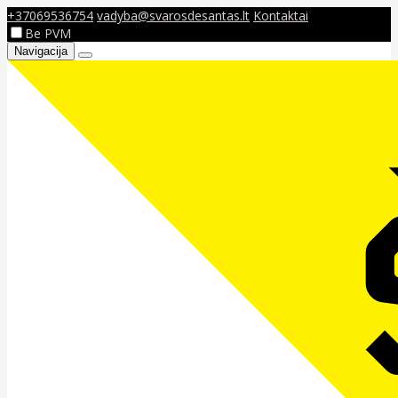
+37069536754
vadyba@svarosdesantas.lt
Kontaktai
Be PVM
Navigacija