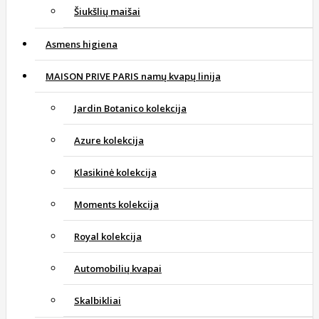
Šiukšlių maišai
Asmens higiena
MAISON PRIVE PARIS namų kvapų linija
Jardin Botanico kolekcija
Azure kolekcija
Klasikinė kolekcija
Moments kolekcija
Royal kolekcija
Automobilių kvapai
Skalbikliai