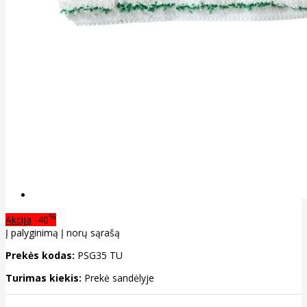
%
Akcija
-40
Į palyginimą
Į norų sąrašą
Prekės kodas:
PSG35 TU
Turimas kiekis:
Prekė sandėlyje