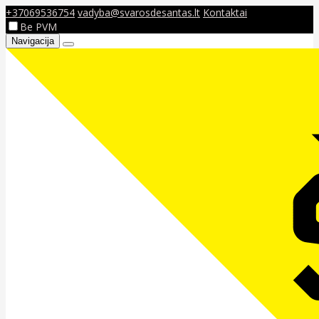
+37069536754
vadyba@svarosdesantas.lt
Kontaktai
Be PVM
Navigacija