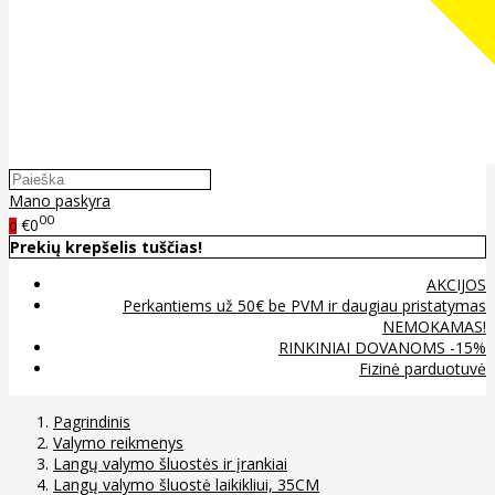
Mano paskyra
00
€0
0
Prekių krepšelis tuščias!
AKCIJOS
Perkantiems už 50€ be PVM ir daugiau pristatymas
NEMOKAMAS!
RINKINIAI DOVANOMS -15%
Fizinė parduotuvė
Pagrindinis
Valymo reikmenys
Langų valymo šluostės ir įrankiai
Langų valymo šluostė laikikliui, 35CM