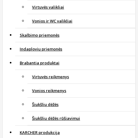
Virtuvės valikliai
Vonios ir WC valikliai
Skalbimo priemonės
Indaplovių priemonės
Brabantia produktai
Virtuvės reikmenys
Vonios reikmenys
Šiukšlių dėžės
Šiukšlių dėžės rūšiavimui
KARCHER produkcija