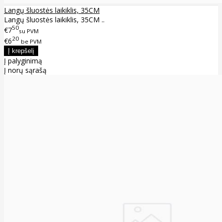
Langų šluostės laikiklis, 35CM
Langų šluostės laikiklis, 35CM ..
50
€7
su PVM
20
€6
be PVM
Į palyginimą
Į norų sąrašą