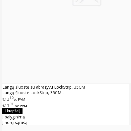
Langų šluostė su abrazyvu LockStrip, 35CM
Langų šluostė LockStrip, 35CM ..
40
€13
su PVM
07
€11
be PVM
Į palyginimą
Į norų sąrašą