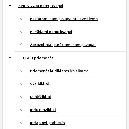
SPRING AIR namų kvapai
Pastatomi namų kvapai su lazdelėmis
Purškiami namų kvapai
Aerozoliniai purškiami namų kvapai
FROSCH priemonės
Priemonės kūdikiams ir vaikams
Skalbikliai
Minkštikliai
Indų plovikliai
Indaplovių tabletės