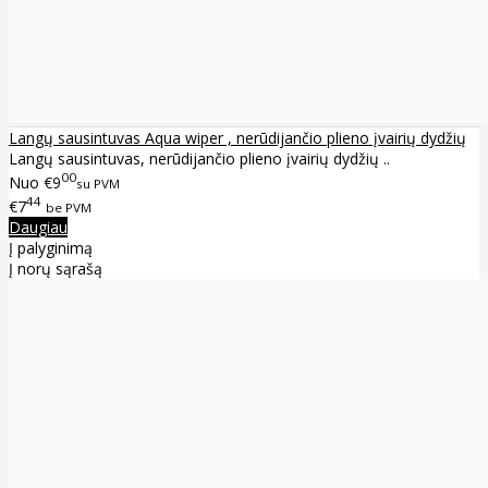
Langų sausintuvas Aqua wiper , nerūdijančio plieno įvairių dydžių
Langų sausintuvas, nerūdijančio plieno įvairių dydžių ..
00
Nuo
€9
su PVM
44
€7
be PVM
Daugiau
Į palyginimą
Į norų sąrašą