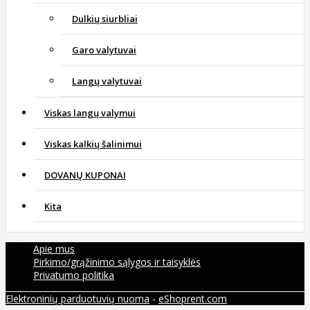
Dulkių siurbliai
Garo valytuvai
Langų valytuvai
Viskas langų valymui
Viskas kalkių šalinimui
DOVANŲ KUPONAI
Kita
Apie mus
Pirkimo/grąžinimo sąlygos ir taisyklės
Privatumo politika
Elektroninių parduotuvių nuoma
-
eShoprent.com