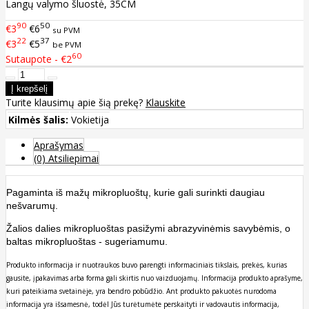
Langų valymo šluostė, 35CM
90
50
€3
€6
su PVM
22
37
€3
€5
be PVM
60
Sutaupote - €2
Turite klausimų apie šią prekę?
Klauskite
Kilmės šalis:
Vokietija
Aprašymas
(0) Atsiliepimai
Pagaminta iš mažų mikropluoštų, kurie gali surinkti daugiau
nešvarumų.
Žalios dalies mikropluoštas pasižymi abrazyvinėmis savybėmis, o
baltas mikropluoštas - sugeriamumu.
Produkto informacija ir nuotraukos buvo parengti informaciniais tikslais, prekės, kurias
gausite, įpakavimas arba forma gali skirtis nuo vaizduojamų. Informacija produkto aprašyme,
kuri pateikiama svetainėje, yra bendro pobūdžio. Ant produkto pakuotės nurodoma
informacija yra išsamesnė, todėl Jūs turėtumėte perskaityti ir vadovautis informacija,