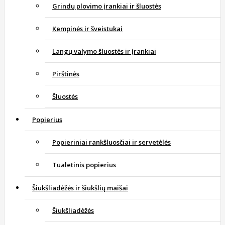
Grindų plovimo įrankiai ir šluostės
Kempinės ir šveistukai
Langų valymo šluostės ir įrankiai
Pirštinės
Šluostės
Popierius
Popieriniai rankšluosčiai ir servetėlės
Tualetinis popierius
Šiukšliadėžės ir šiukšlių maišai
Šiukšliadėžės