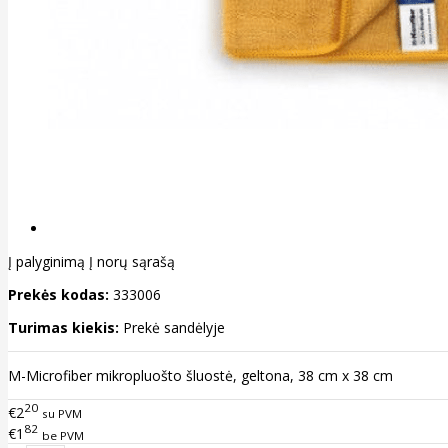
Į palyginimą
Į norų sąrašą
Prekės kodas:
333006
Turimas kiekis:
Prekė sandėlyje
M-Microfiber mikropluošto šluostė, geltona, 38 cm x 38 cm
20
€2
su PVM
82
€1
be PVM