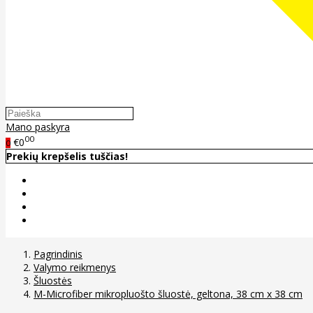
Mano paskyra
00
€0
0
Prekių krepšelis tuščias!
Pagrindinis
Valymo reikmenys
Šluostės
M-Microfiber mikropluošto šluostė, geltona, 38 cm x 38 cm