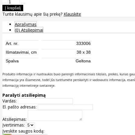
Turite klausimų apie šią prekę?
Klauskite
Aprašymas
(0) Atsiliepimai
Art. nr.
333006
Išmatavimai, cm
38 x 38
Spalva
Geltona
Produkto informacija ir nuotraukos buvo parengti informaciniais tikslais, prekės, kurias 
informacija yra išsamesnė, todėl Jūs turėtumėte perskaityti ir vadovautis informacija, esa
informaciją internetinėje svetainėje.
Parašyti atsiliepimą
Vardas:
El. pašto adresas:
Atsiliepimas:
Įvertinimas:
Įveskite saugos kodą: