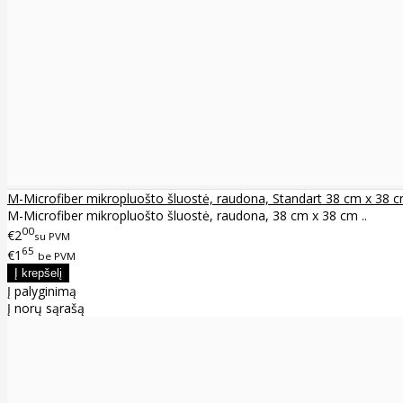
M-Microfiber mikropluošto šluostė, raudona, Standart 38 cm x 38 
M-Microfiber mikropluošto šluostė, raudona, 38 cm x 38 cm ..
00
€2
su PVM
65
€1
be PVM
Į palyginimą
Į norų sąrašą