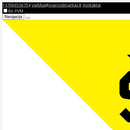
+37069536754
vadyba@svarosdesantas.lt
Kontaktai
Be PVM
Navigacija