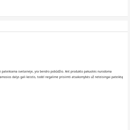
kuri pateikiama svetainėje, yra bendro pobūdžio. Ant produkto pakuotės nurodoma
amosios dalys gali keistis, todėl negalime prisiimti atsakomybės už neteisingai pateiktą