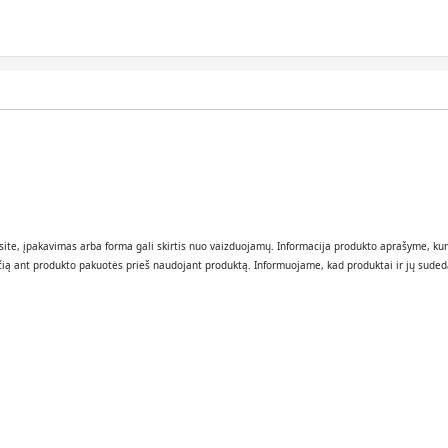
gausite, įpakavimas arba forma gali skirtis nuo vaizduojamų. Informacija produkto aprašyme, 
nčią ant produkto pakuotės prieš naudojant produktą. Informuojame, kad produktai ir jų suded