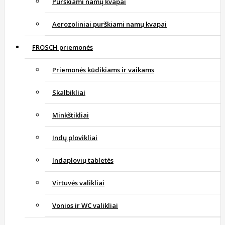
Purškiami namų kvapai
Aerozoliniai purškiami namų kvapai
FROSCH priemonės
Priemonės kūdikiams ir vaikams
Skalbikliai
Minkštikliai
Indų plovikliai
Indaplovių tabletės
Virtuvės valikliai
Vonios ir WC valikliai