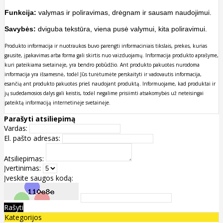
Funkcija:
valymas ir poliravimas, drėgnam ir sausam naudojimui.
Savybės:
dviguba tekstūra, viena pusė valymui, kita poliravimui.
Produkto informacija ir nuotraukos buvo parengti informaciniais tikslais, prekės, kurias
gausite, įpakavimas arba forma gali skirtis nuo vaizduojamų. Informacija produkto aprašyme,
kuri pateikiama svetainėje, yra bendro pobūdžio. Ant produkto pakuotės nurodoma
informacija yra išsamesnė, todėl Jūs turėtumėte perskaityti ir vadovautis informacija,
esančią ant produkto pakuotės prieš naudojant produktą. Informuojame, kad produktai ir
jų sudedamosios dalys gali keistis, todėl negalime prisiimti atsakomybės už neteisingai
pateiktą informaciją internetinėje svetainėje.
Parašyti atsiliepimą
Vardas:
El. pašto adresas:
Atsiliepimas:
Įvertinimas:
Įveskite saugos kodą:
Rašyti
Kategorijos