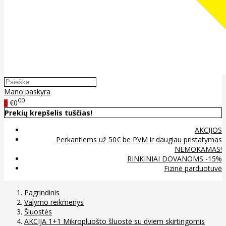
Mano paskyra
00
€0
0
Prekių krepšelis tuščias!
AKCIJOS
Perkantiems už 50€ be PVM ir daugiau pristatymas
NEMOKAMAS!
RINKINIAI DOVANOMS -15%
Fizinė parduotuvė
Pagrindinis
Valymo reikmenys
Šluostės
AKCIJA 1+1 Mikropluošto šluostė su dviem skirtingomis