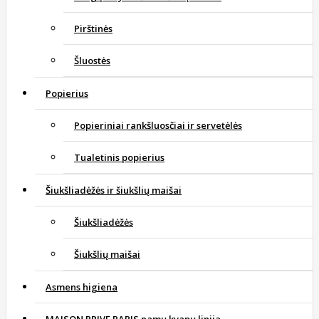
Pirštinės
Šluostės
Popierius
Popieriniai rankšluosčiai ir servetėlės
Tualetinis popierius
Šiukšliadėžės ir šiukšlių maišai
Šiukšliadėžės
Šiukšlių maišai
Asmens higiena