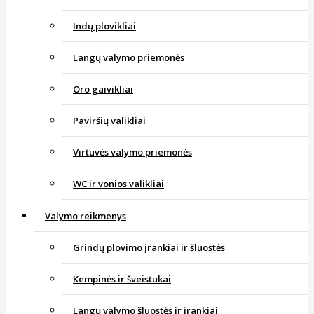
Indų plovikliai
Langų valymo priemonės
Oro gaivikliai
Paviršių valikliai
Virtuvės valymo priemonės
WC ir vonios valikliai
Valymo reikmenys
Grindų plovimo įrankiai ir šluostės
Kempinės ir šveistukai
Langų valymo šluostės ir įrankiai