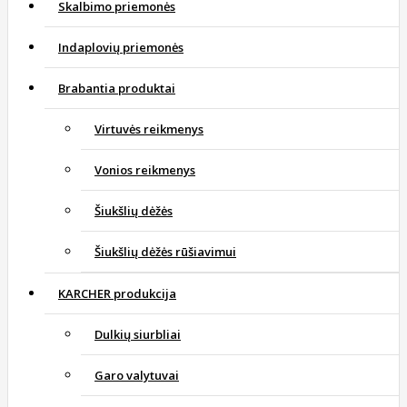
Skalbimo priemonės
Indaplovių priemonės
Brabantia produktai
Virtuvės reikmenys
Vonios reikmenys
Šiukšlių dėžės
Šiukšlių dėžės rūšiavimui
KARCHER produkcija
Dulkių siurbliai
Garo valytuvai