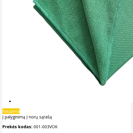
Naujiena
Į palyginimą
Į norų sąrašą
Prekės kodas:
001-003VOK