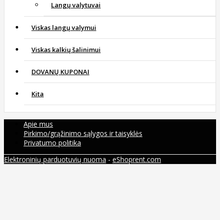
Langų valytuvai
Viskas langų valymui
Viskas kalkių šalinimui
DOVANŲ KUPONAI
Kita
Apie mus
Pirkimo/grąžinimo sąlygos ir taisyklės
Privatumo politika
Elektroninių parduotuvių nuoma
-
eShoprent.com