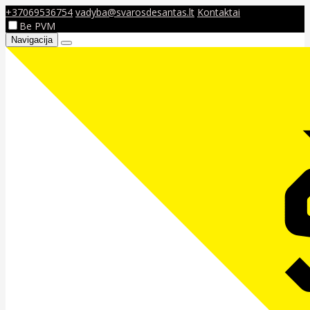
+37069536754
vadyba@svarosdesantas.lt
Kontaktai
Be PVM
Navigacija