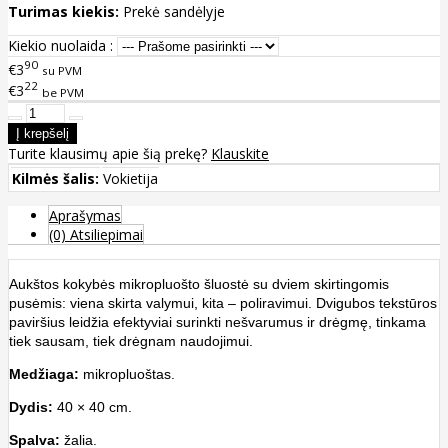
Turimas kiekis:
Prekė sandėlyje
Kiekio nuolaida :
90
€3
su PVM
22
€3
be PVM
Turite klausimų apie šią prekę?
Klauskite
Kilmės šalis:
Vokietija
Aprašymas
(0) Atsiliepimai
Aukštos kokybės mikropluošto šluostė su dviem skirtingomis
pusėmis: viena skirta valymui, kita – poliravimui. Dvigubos tekstūros
paviršius leidžia efektyviai surinkti nešvarumus ir drėgmę, tinkama
tiek sausam, tiek drėgnam naudojimui.
Medžiaga:
mikropluoštas.
Dydis:
40 × 40 cm.
Spalva:
žalia.