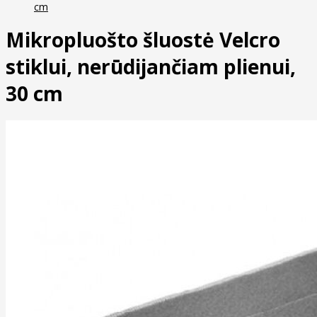
cm
Mikropluošto šluostė Velcro
stiklui, nerūdijančiam plienui,
30 cm