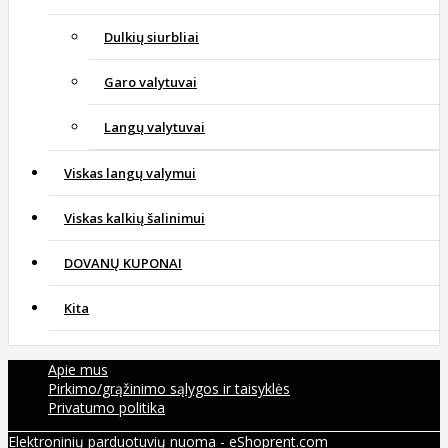
Dulkių siurbliai
Garo valytuvai
Langų valytuvai
Viskas langų valymui
Viskas kalkių šalinimui
DOVANŲ KUPONAI
Kita
Apie mus
Pirkimo/grąžinimo sąlygos ir taisyklės
Privatumo politika
Elektroninių parduotuvių nuoma
-
eShoprent.com