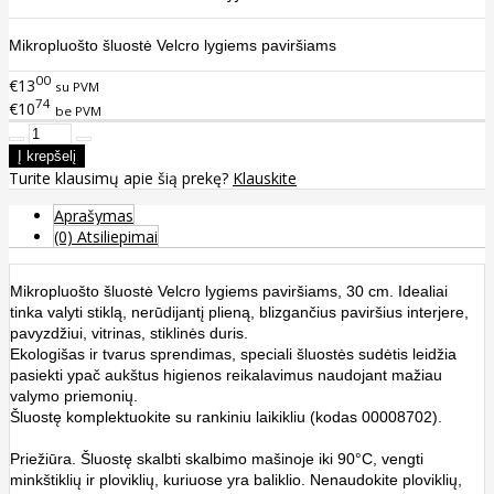
Mikropluošto šluostė Velcro lygiems paviršiams
00
€13
su PVM
74
€10
be PVM
Turite klausimų apie šią prekę?
Klauskite
Aprašymas
(0) Atsiliepimai
Mikropluošto šluostė Velcro lygiems paviršiams, 30 cm. Idealiai
tinka valyti stiklą, nerūdijantį plieną, blizgančius paviršius interjere,
pavyzdžiui, vitrinas, stiklinės duris.
Ekologišas ir tvarus sprendimas, speciali šluostės sudėtis leidžia
pasiekti ypač aukštus higienos reikalavimus naudojant mažiau
valymo priemonių.
Šluostę komplektuokite su rankiniu laikikliu (kodas 00008702).
Priežiūra. Šluostę skalbti skalbimo mašinoje iki 90°C, vengti
minkštiklių ir ploviklių, kuriuose yra baliklio. Nenaudokite ploviklių,