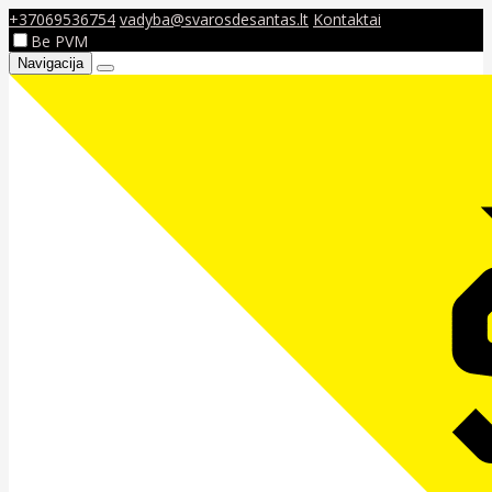
+37069536754
vadyba@svarosdesantas.lt
Kontaktai
Be PVM
Navigacija