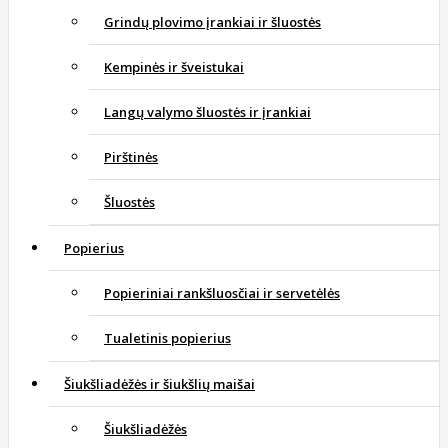
Grindų plovimo įrankiai ir šluostės
Kempinės ir šveistukai
Langų valymo šluostės ir įrankiai
Pirštinės
Šluostės
Popierius
Popieriniai rankšluosčiai ir servetėlės
Tualetinis popierius
Šiukšliadėžės ir šiukšlių maišai
Šiukšliadėžės