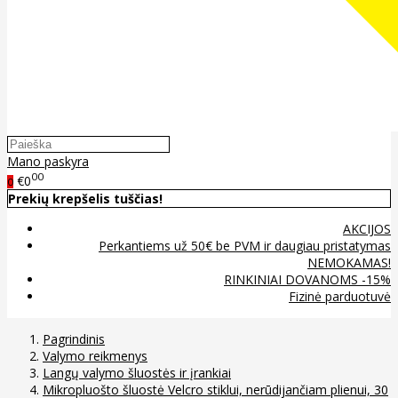
Mano paskyra
00
€0
0
Prekių krepšelis tuščias!
AKCIJOS
Perkantiems už 50€ be PVM ir daugiau pristatymas
NEMOKAMAS!
RINKINIAI DOVANOMS -15%
Fizinė parduotuvė
Pagrindinis
Valymo reikmenys
Langų valymo šluostės ir įrankiai
Mikropluošto šluostė Velcro stiklui, nerūdijančiam plienui, 30