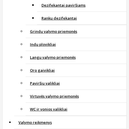
Dezifekantai paviršiams
Rankų dezifekantai
Grindų valymo priemonės
Indų plovikliai
Langų valymo priemonės
Oro gaivikliai
Paviršių valikliai
Virtuvės valymo priemonės
WC ir vonios valikliai
Valymo reikmenys