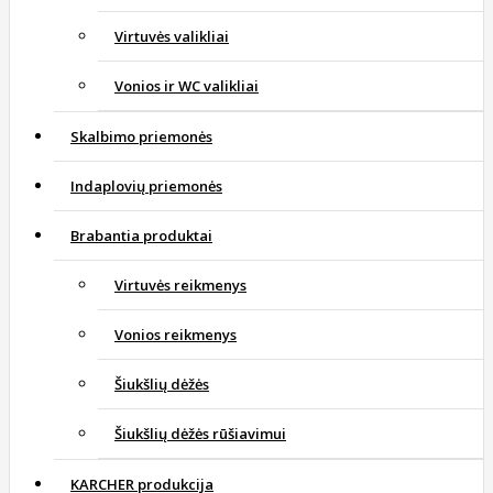
Virtuvės valikliai
Vonios ir WC valikliai
Skalbimo priemonės
Indaplovių priemonės
Brabantia produktai
Virtuvės reikmenys
Vonios reikmenys
Šiukšlių dėžės
Šiukšlių dėžės rūšiavimui
KARCHER produkcija