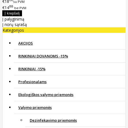
€18
su PVM
88
€14
be PVM
Į palyginimą
Į norų sąrašą
Kategorijos
AKCIJOS
RINKINIAI DOVANOMS -15%
RINKINIAI -15%
Profesionalams
Ekologiškos valymo priemonės
Valymo priemonės
Dezinfekavimo priemonės