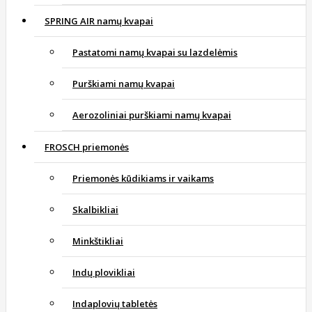
SPRING AIR namų kvapai
Pastatomi namų kvapai su lazdelėmis
Purškiami namų kvapai
Aerozoliniai purškiami namų kvapai
FROSCH priemonės
Priemonės kūdikiams ir vaikams
Skalbikliai
Minkštikliai
Indų plovikliai
Indaplovių tabletės