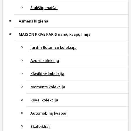
Šiukšlių maišai
Asmens higiena
MAISON PRIVE PARIS namų kvapų linija
Jardin Botanico kolekcija
Azure kolekcija
Klasikinė kolekcija
Moments kolekcija
Royal kolekcija
Automobilių kvapai
Skalbikliai