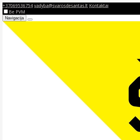
+37069536754
vadyba@svarosdesantas.lt
Kontaktai
Be PVM
Navigacija