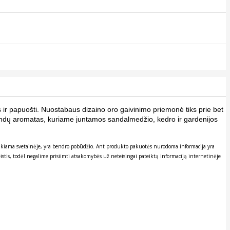
as ir papuošti. Nuostabaus dizaino oro gaivinimo priemonė tiks prie bet
andų aromatas, kuriame juntamos sandalmedžio, kedro ir gardenijos
ateikiama svetainėje, yra bendro pobūdžio. Ant produkto pakuotės nurodoma informacija yra
stis, todėl negalime prisiimti atsakomybės už neteisingai pateiktą informaciją internetinėje