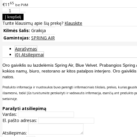
65
€11
be PVM
Turite klausimų apie šią prekę?
Klauskite
Kilmės šalis:
Graikija
Gamintojas:
SPRING AIR
Aprašymas
(0) Atsiliepimai
Oro gaiviklis su lazdelėmis Spring Air, Blue Velvet. Prabangios Spring 
kokios namų, biuro, restorano ar kitos patalpos interjero. Oro gaiviklis s
natos.
Produkto informacija ir nuotraukos buvo parengti informaciniais tikslais, prekės, kurias gau
išsamesnė, todėl Jūs turėtumėte perskaityti ir vadovautis informacija, esančią ant produkto p
svetainėje.
Parašyti atsiliepimą
Vardas:
El. pašto adresas:
Atsiliepimas: