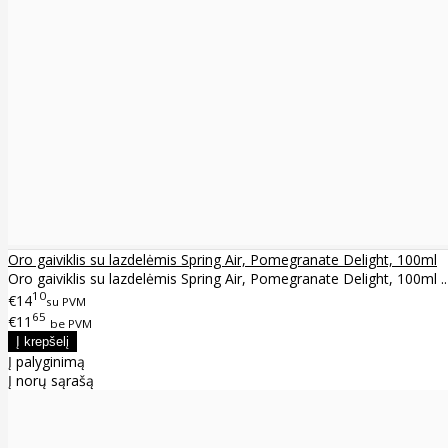
Oro gaiviklis su lazdelėmis Spring Air, Pomegranate Delight, 100ml
Oro gaiviklis su lazdelėmis Spring Air, Pomegranate Delight, 100ml ..
10
€14
su PVM
65
€11
be PVM
Į palyginimą
Į norų sąrašą