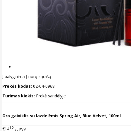
Į palyginimą
Į norų sąrašą
Prekės kodas:
02-04-0968
Turimas kiekis:
Prekė sandėlyje
Oro gaiviklis su lazdelėmis Spring Air, Blue Velvet, 100ml
10
€14
su PVM