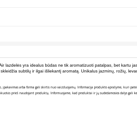
Air lazdelės yra idealus būdas ne tik aromatizuoti patalpas, bet kartu j
kleidžia subtilų ir ilgai išliekantį aromatą.
Unikalus jazminų, rožių, lev
site, įpakavimas arba forma gali skirtis nuo vaizduojamų. Informacija produkto aprašyme, kuri p
akuotės prieš naudojant produktą. Informuojame, kad produktai ir jų sudedamosios dalys gali kei