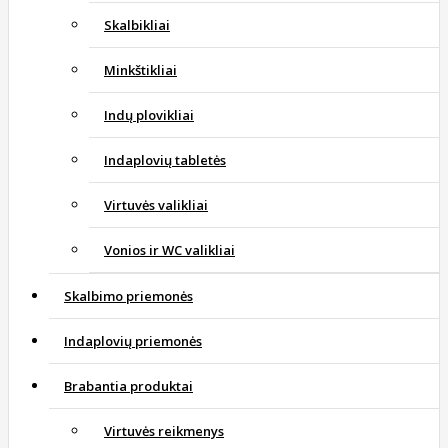
Skalbikliai
Minkštikliai
Indų plovikliai
Indaplovių tabletės
Virtuvės valikliai
Vonios ir WC valikliai
Skalbimo priemonės
Indaplovių priemonės
Brabantia produktai
Virtuvės reikmenys