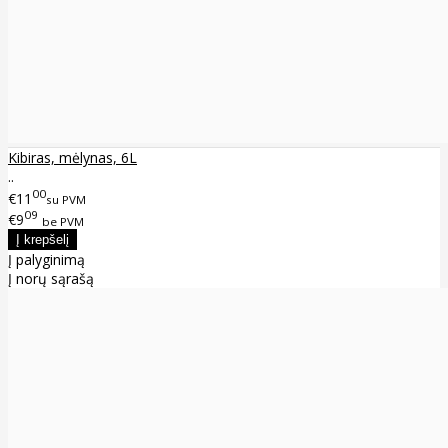
Kibiras, mėlynas, 6L
..
00
€11
su PVM
09
€9
be PVM
Į palyginimą
Į norų sąrašą