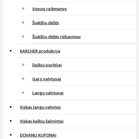
Vonios reikmenys
Šiukšlių dėžės
Šiukšlių dėžės rūšiavimui
KARCHER produkcija
Dulkių siurbliai
Garo valytuvai
Langų valytuvai
Viskas langų valymui
Viskas kalkių šalinimui
DOVANŲ KUPONAI