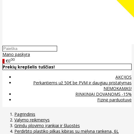
Mano paskyra
00
€0
0
Prekių krepšelis tuščias!
AKCIJOS
Perkantiems už 50€ be PVM ir daugiau pristatymas
NEMOKAMAS!
RINKINIAI DOVANOMS -15%
Fizinė parduotuvė
Pagrindinis
Valymo reikmenys
Grindų plovimo įrankiai ir šluostės
Perdirbto plastiko pilkas kibiras su mėlyna rankena, 6L