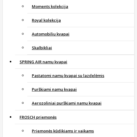
Moments kolekcija
Royal kolekcija
Automobilių kvapai
Skalbikliai
SPRING AIR namų kvapai
Pastatomi namų kvapai su lazdelėmis
Purškiami namų kvapai
Aerozoliniai purškiami namų kvapai
FROSCH priemonės
Priemonės kūdikiams ir vaikams