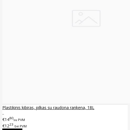
Plastikinis kibiras, pilkas su raudona rankena, 18L
..
80
€14
su PVM
23
€12
be PVM