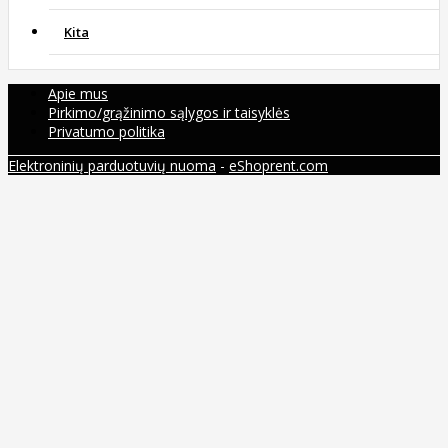
Kita
Apie mus
Pirkimo/grąžinimo sąlygos ir taisyklės
Privatumo politika
Elektroninių parduotuvių nuoma
-
eShoprent.com