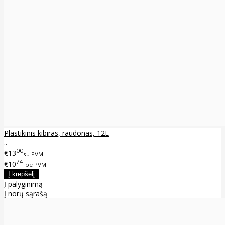
Plastikinis kibiras, raudonas, 12L
..
00
€13
su PVM
74
€10
be PVM
Į palyginimą
Į norų sąrašą