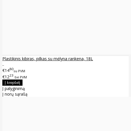
Plastikinis kibiras, pilkas su mėlyna rankena, 18L
..
80
€14
su PVM
23
€12
be PVM
Į palyginimą
Į norų sąrašą