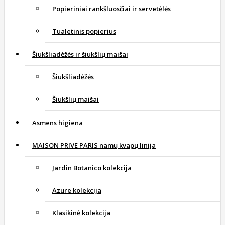
Popieriniai rankšluosčiai ir servetėlės
Tualetinis popierius
Šiukšliadėžės ir šiukšlių maišai
Šiukšliadėžės
Šiukšlių maišai
Asmens higiena
MAISON PRIVE PARIS namų kvapų linija
Jardin Botanico kolekcija
Azure kolekcija
Klasikinė kolekcija