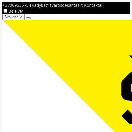
+37069536754
vadyba@svarosdesantas.lt
Kontaktai
Be PVM
Navigacija