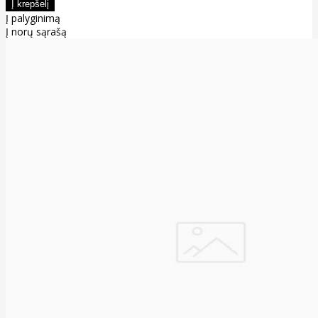
Į palyginimą
Į norų sąrašą