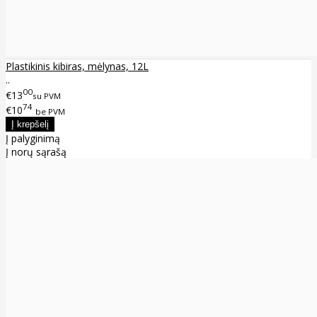
Plastikinis kibiras, mėlynas, 12L
..
00
€13
su PVM
74
€10
be PVM
Į palyginimą
Į norų sąrašą