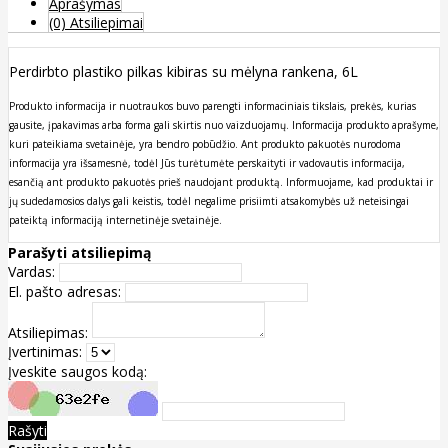
Aprašymas
(0) Atsiliepimai
Perdirbto plastiko pilkas kibiras su mėlyna rankena, 6L
Produkto informacija ir nuotraukos buvo parengti informaciniais tikslais, prekės, kurias
gausite, įpakavimas arba forma gali skirtis nuo vaizduojamų. Informacija produkto aprašyme,
kuri pateikiama svetainėje, yra bendro pobūdžio. Ant produkto pakuotės nurodoma
informacija yra išsamesnė, todėl Jūs turėtumėte perskaityti ir vadovautis informacija,
esančią ant produkto pakuotės prieš naudojant produktą. Informuojame, kad produktai ir
jų sudedamosios dalys gali keistis, todėl negalime prisiimti atsakomybės už neteisingai
pateiktą informaciją internetinėje svetainėje.
Parašyti atsiliepimą
Vardas:
El. pašto adresas:
Atsiliepimas:
Įvertinimas:
Įveskite saugos kodą:
Rašyti