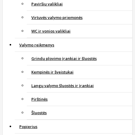
Paviršių valikliai
Virtuvės valymo priemonės
WC ir vonios valikliai
Valymo reikmenys
Grindų plovimo įrankiai ir šluostės
Kempinės ir šveistukai
Langų valymo šluostės ir įrankiai
Pirštinės
Šluostės
Popierius