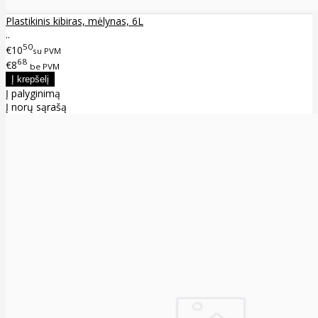
Plastikinis kibiras, mėlynas, 6L
..
50
€10
su PVM
68
€8
be PVM
Į palyginimą
Į norų sąrašą