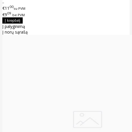
..
00
€11
su PVM
09
€9
be PVM
Į palyginimą
Į norų sąrašą