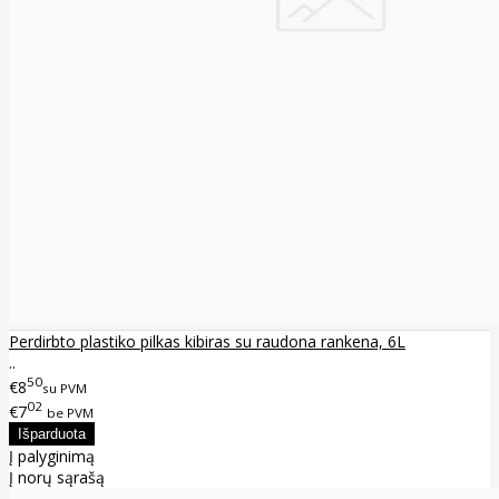
Perdirbto plastiko pilkas kibiras su raudona rankena, 6L
..
50
€8
su PVM
02
€7
be PVM
Į palyginimą
Į norų sąrašą