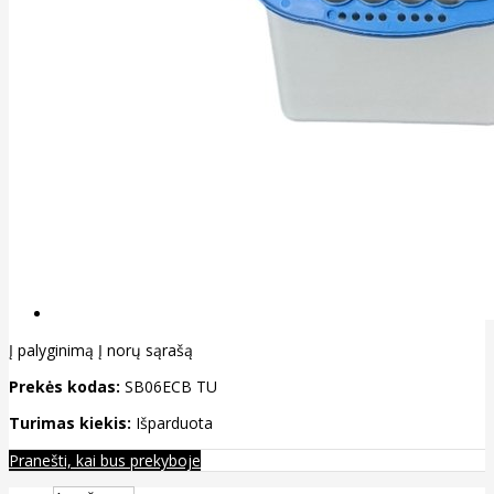
Į palyginimą
Į norų sąrašą
Prekės kodas:
SB06ECB TU
Turimas kiekis:
Išparduota
Pranešti, kai bus prekyboje