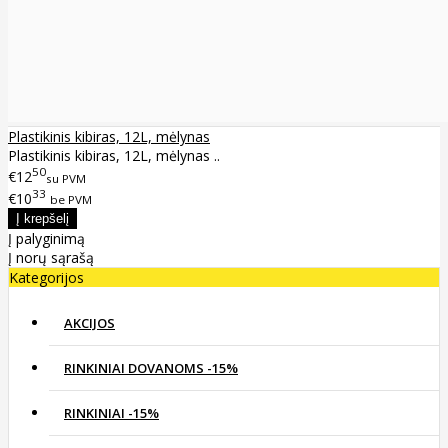
Plastikinis kibiras, 12L, mėlynas
Plastikinis kibiras, 12L, mėlynas ..
50
€12
su PVM
33
€10
be PVM
Į palyginimą
Į norų sąrašą
Kategorijos
AKCIJOS
RINKINIAI DOVANOMS -15%
RINKINIAI -15%