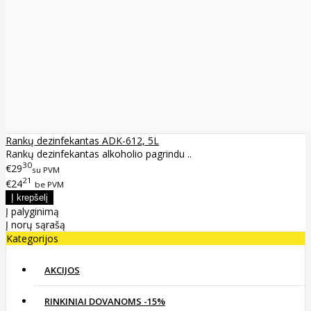
Rankų dezinfekantas ADK-612, 5L
Rankų dezinfekantas alkoholio pagrindu ..
30
€29
su PVM
21
€24
be PVM
Į palyginimą
Į norų sąrašą
Kategorijos
AKCIJOS
RINKINIAI DOVANOMS -15%