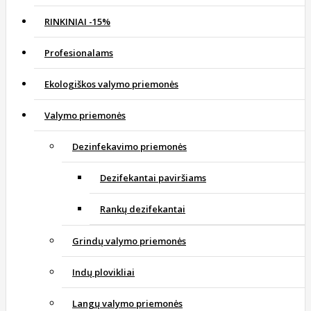
RINKINIAI -15%
Profesionalams
Ekologiškos valymo priemonės
Valymo priemonės
Dezinfekavimo priemonės
Dezifekantai paviršiams
Rankų dezifekantai
Grindų valymo priemonės
Indų plovikliai
Langų valymo priemonės