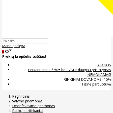
Mano paskyra
00
€0
0
Prekių krepšelis tuščias!
AKCIJOS
Perkantiems už 50€ be PVM ir daugiau pristatymas
NEMOKAMAS!
RINKINIAI DOVANOMS -15%
Fizinė parduotuvė
Pagrindinis
Valymo priemonės
Dezinfekavimo priemonės
Rankų dezifekantai