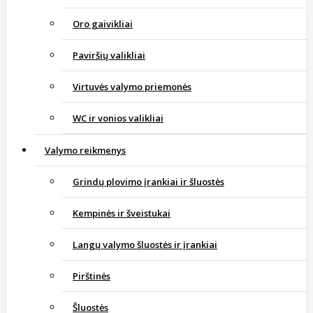
Oro gaivikliai
Paviršių valikliai
Virtuvės valymo priemonės
WC ir vonios valikliai
Valymo reikmenys
Grindų plovimo įrankiai ir šluostės
Kempinės ir šveistukai
Langų valymo šluostės ir įrankiai
Pirštinės
Šluostės