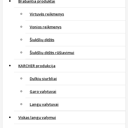
Brabantia produktai
Virtuvės reikmenys
Vonios reikmenys
Šiukšlių dėžės
Šiukšlių dėžės rūšiavimui
KARCHER produkcija
Dulkių siurbliai
Garo valytuvai
Langų valytuvai
Viskas langų valymui