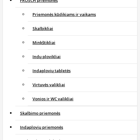
FROSCH priemonės
Priemonės kūdikiams ir vaikams
Skalbikliai
Minkštikliai
Indų plovikliai
Indaplovių tabletės
Virtuvės valikliai
Vonios ir WC valikliai
Skalbimo priemonės
Indaplovių priemonės