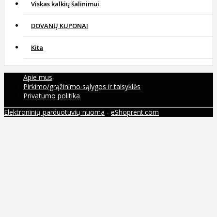
Viskas kalkių šalinimui
DOVANŲ KUPONAI
Kita
Apie mus
Pirkimo/grąžinimo sąlygos ir taisyklės
Privatumo politika
Elektroninių parduotuvių nuoma
-
eShoprent.com