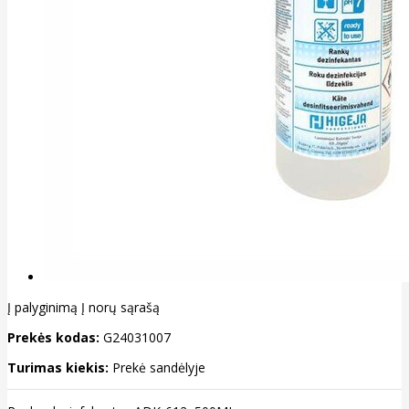
Į palyginimą
Į norų sąrašą
Prekės kodas:
G24031007
Turimas kiekis:
Prekė sandėlyje