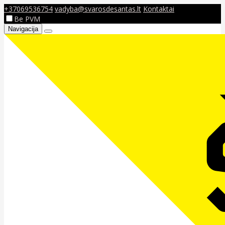
+37069536754
vadyba@svarosdesantas.lt
Kontaktai
Be PVM
Navigacija