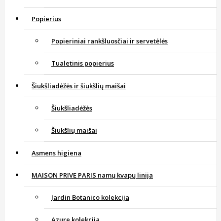
Popierius
Popieriniai rankšluosčiai ir servetėlės
Tualetinis popierius
Šiukšliadėžės ir šiukšlių maišai
Šiukšliadėžės
Šiukšlių maišai
Asmens higiena
MAISON PRIVE PARIS namų kvapų linija
Jardin Botanico kolekcija
Azure kolekcija