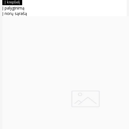
Į palyginimą
Į norų sąrašą