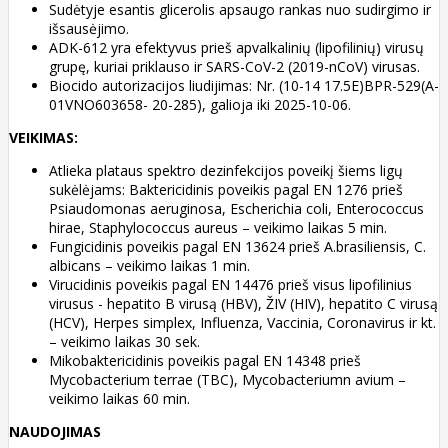
Sudėtyje esantis glicerolis apsaugo rankas nuo sudirgimo ir
išsausėjimo.
ADK-612 yra efektyvus prieš apvalkalinių (lipofilinių) virusų
grupę, kuriai priklauso ir SARS-CoV-2 (2019-nCoV) virusas.
Biocido autorizacijos liudijimas: Nr. (10-14 17.5E)BPR-529(A-
01VNO603658- 20-285), galioja iki 2025-10-06.
VEIKIMAS:
Atlieka plataus spektro dezinfekcijos poveikį šiems ligų
sukėlėjams: Baktericidinis poveikis pagal EN 1276 prieš
Psiaudomonas aeruginosa, Escherichia coli, Enterococcus
hirae, Staphylococcus aureus – veikimo laikas 5 min.
Fungicidinis poveikis pagal EN 13624 prieš A.brasiliensis, C.
albicans – veikimo laikas 1 min.
Virucidinis poveikis pagal EN 14476 prieš visus lipofilinius
virusus - hepatito B virusą (HBV), ŽIV (HIV), hepatito C virusą
(HCV), Herpes simplex, Influenza, Vaccinia, Coronavirus ir kt.
– veikimo laikas 30 sek.
Mikobaktericidinis poveikis pagal EN 14348 prieš
Mycobacterium terrae (TBC), Mycobacteriumn avium –
veikimo laikas 60 min.
NAUDOJIMAS