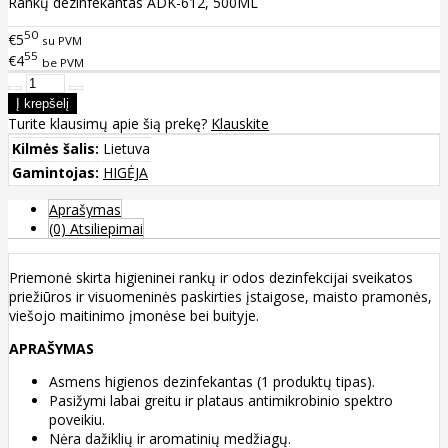
Rankų dezinfekantas ADK-612, 500ML
50
€5
su PVM
55
€4
be PVM
Turite klausimų apie šią prekę?
Klauskite
Kilmės šalis:
Lietuva
Gamintojas:
HIGĖJA
Aprašymas
(0) Atsiliepimai
Priemonė skirta higieninei rankų ir odos dezinfekcijai sveikatos
priežiūros ir visuomeninės paskirties įstaigose, maisto pramonės,
viešojo maitinimo įmonėse bei buityje.
APRAŠYMAS
Asmens higienos dezinfekantas (1 produktų tipas).
Pasižymi labai greitu ir plataus antimikrobinio spektro
poveikiu.
Nėra dažiklių ir aromatinių medžiagų.