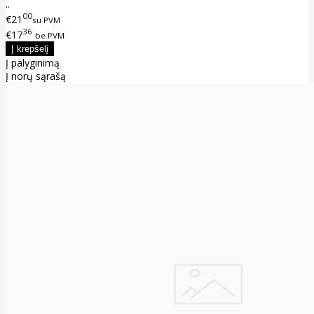
..
00
€21
su PVM
36
€17
be PVM
Į palyginimą
Į norų sąrašą