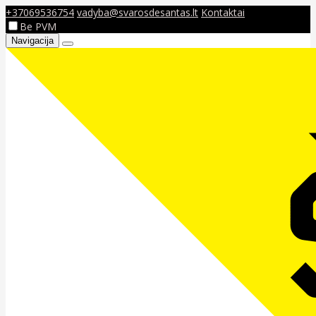
+37069536754
vadyba@svarosdesantas.lt
Kontaktai
Be PVM
Navigacija