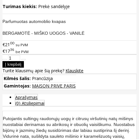
Turimas kiekis:
Prekė sandėlyje
Parfumuotas automoblio kvapas
BERGAMOTĖ - MIŠKO UOGOS - VANILĖ
00
€21
su PVM
36
€17
be PVM
Turite klausimų apie šią prekę?
Klauskite
Kilmės šalis:
Prancūzija
Gamintojas:
MAISON PRIVE PARIS
Aprašymas
(0) Atsiliepimai
Putojantis sultingų raudonųjų uogų ir citrusų viršutinių natų mišinys
nuostabiai derinamas su abrikosų ir obuolių vaisiškumu. Nuostabus
bijūnų ir jazminų žiedų susidūrimas dar labiau sustiprina šį derinį.
Vidurinė nata, sušildyta saulėto mišinio ir karamelizuotų vaisių,