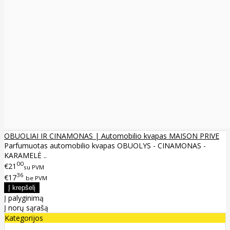
OBUOLIAI IR CINAMONAS | Automobilio kvapas MAISON PRIVE
Parfumuotas automobilio kvapas OBUOLYS - CINAMONAS -
KARAMELĖ ..
00
€21
su PVM
36
€17
be PVM
Į palyginimą
Į norų sąrašą
Kategorijos