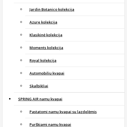
Jardin Botanico kolekcija
Azure kolekcija
Klasikinė kolekcija
Moments kolekcija
Royal kolekcija
Automobilių kvapai
Skalbikliai
SPRING AIR namų kvapai
Pastatomi namų kvapai su lazdelėmis
Purškiami namų kvapai