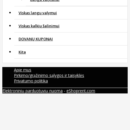
Viskas langų valymui
Viskas kalkių šalinimui
DOVANŲ KUPONAI
Kita
Apie mus
Pirkimo/grąžinimo sąlygos ir taisyklės
Privatumo politika
Elektroninių parduotuvių nuoma
-
eShoprent.com