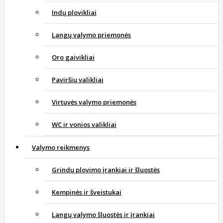
Indų plovikliai
Langų valymo priemonės
Oro gaivikliai
Paviršių valikliai
Virtuvės valymo priemonės
WC ir vonios valikliai
Valymo reikmenys
Grindų plovimo įrankiai ir šluostės
Kempinės ir šveistukai
Langų valymo šluostės ir įrankiai