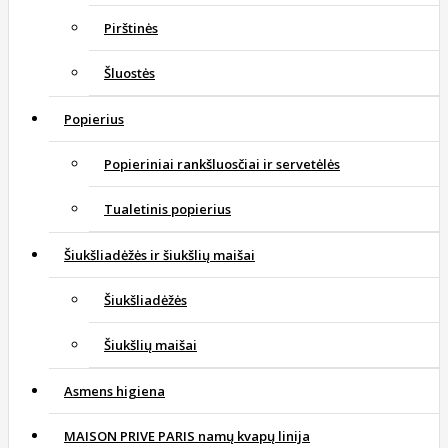
Pirštinės
Šluostės
Popierius
Popieriniai rankšluosčiai ir servetėlės
Tualetinis popierius
Šiukšliadėžės ir šiukšlių maišai
Šiukšliadėžės
Šiukšlių maišai
Asmens higiena
MAISON PRIVE PARIS namų kvapų linija