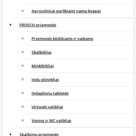
Aerozoliniai purškiami namų kvapai
FROSCH priemonės
Priemonės kūdikiams ir vaikams
Skalbikliai
Minkštikliai
Indų plovikliai
Indaplovių tabletės
Virtuvės valikliai
Vonios ir WC valikliai
Skalbimo priemonės