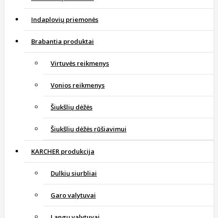
Indaplovių priemonės
Brabantia produktai
Virtuvės reikmenys
Vonios reikmenys
Šiukšlių dėžės
Šiukšlių dėžės rūšiavimui
KARCHER produkcija
Dulkių siurbliai
Garo valytuvai
Langų valytuvai