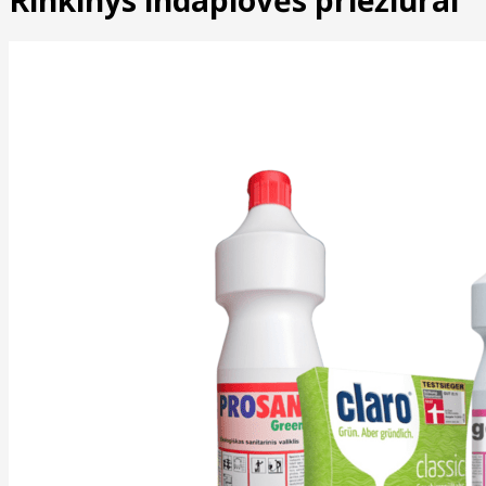
Rinkinys indaplovės priežiūrai