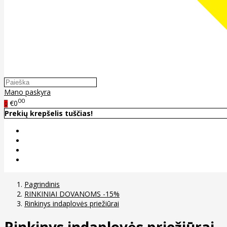
Mano paskyra
00
€0
0
Prekių krepšelis tuščias!
Pagrindinis
RINKINIAI DOVANOMS -15%
Rinkinys indaplovės priežiūrai