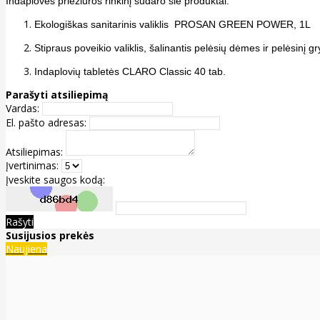
Indaplovės priežiūros rinkinį sudaro šie produktai:
Ekologiškas sanitarinis valiklis PROSAN GREEN POWER, 1L
Stipraus poveikio valiklis, šalinantis pelėsių dėmes ir pelėsin
Indaplovių tabletės CLARO Classic 40 tab.
Parašyti atsiliepimą
Vardas:
El. pašto adresas:
Atsiliepimas:
Įvertinimas:
Įveskite saugos kodą:
Rašyti
Susijusios prekės
Naujiena