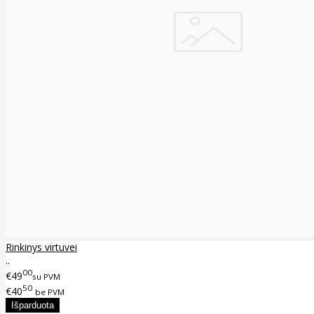
Rinkinys virtuvei
..
00
€49
su PVM
50
€40
be PVM