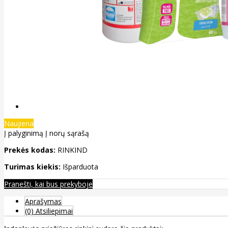
Naujiena
Į palyginimą
Į norų sąrašą
Prekės kodas:
RINKIND
Turimas kiekis:
Išparduota
Pranešti, kai bus prekyboje
Aprašymas
(0) Atsiliepimai