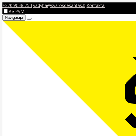
+37069536754
vadyba@svarosdesantas.lt
Kontaktai
Be PVM
Navigacija