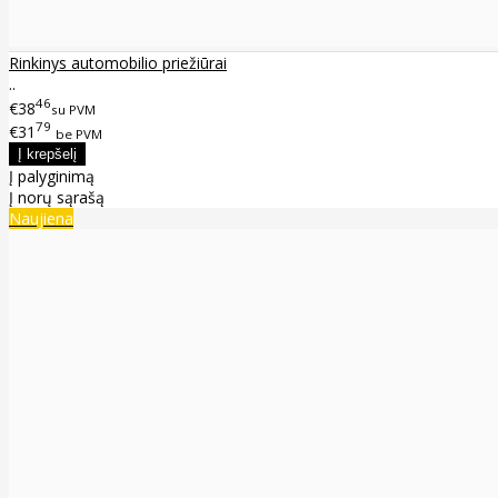
Rinkinys automobilio priežiūrai
..
46
€38
su PVM
79
€31
be PVM
Į palyginimą
Į norų sąrašą
Naujiena