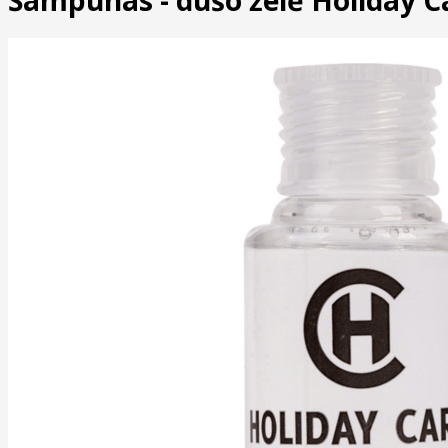
Šampūnas - dušo želė Holiday Ca