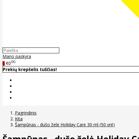
Mano paskyra
00
€0
0
Prekių krepšelis tuščias!
Pagrindinis
Kita
Šampūnas - dušo želė Holiday Care 30 ml (50 vnt)