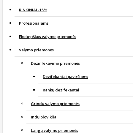
RINKINIAI -15%
Profesionalams
Ekologiškos valymo priemonės
Valymo priemonės
Dezinfekavimo priemonės
Dezifekantai paviršiams
Rankų dezifekantai
Grindų valymo priemonės
Indų plovikliai
Langų valymo priemonės