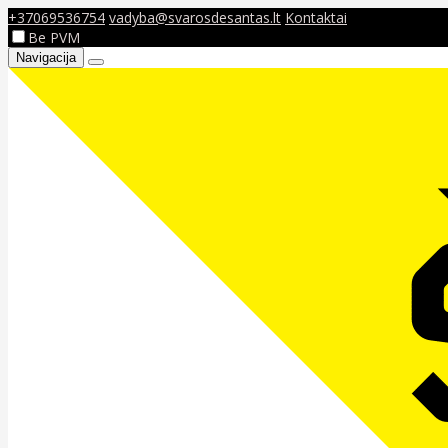
+37069536754
vadyba@svarosdesantas.lt
Kontaktai
Be PVM
Navigacija