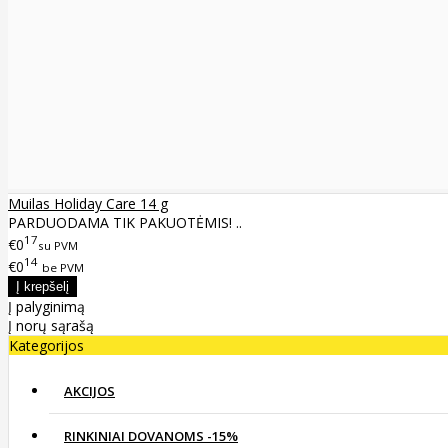
Muilas Holiday Care 14 g
PARDUODAMA TIK PAKUOTĖMIS! ..
17
€0
su PVM
14
€0
be PVM
Į palyginimą
Į norų sąrašą
Kategorijos
AKCIJOS
RINKINIAI DOVANOMS -15%