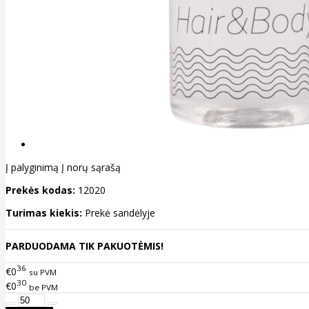
Į palyginimą
Į norų sąrašą
Prekės kodas:
12020
Turimas kiekis:
Prekė sandėlyje
PARDUODAMA TIK PAKUOTĖMIS!
36
€0
su PVM
30
€0
be PVM