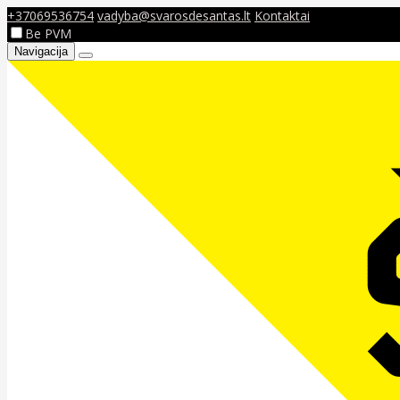
+37069536754
vadyba@svarosdesantas.lt
Kontaktai
Be PVM
Navigacija