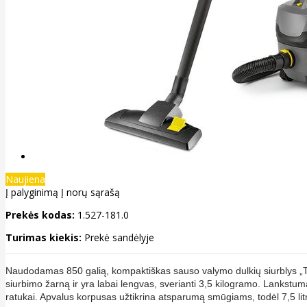
Naujiena
Į palyginimą
Į norų sąrašą
Prekės kodas:
1.527-181.0
Turimas kiekis:
Prekė sandėlyje
Naudodamas 850 galią, kompaktiškas sauso valymo dulkių siurblys „T 7/1 
siurbimo žarną ir yra labai lengvas, sverianti 3,5 kilogramo. Lankstuma
ratukai. Apvalus korpusas užtikrina atsparumą smūgiams, todėl 7,5 litro 