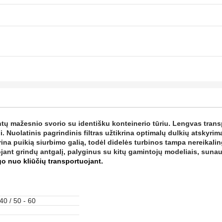
ntų mažesnio svorio su identišku konteinerio tūriu. Lengvas transp
i.
Nuolatinis pagrindinis filtras užtikrina optimalų dulkių atskyrimą,
ina puikią siurbimo galią, todėl didelės turbinos tampa nereikali
ojant grindų antgalį, palyginus su kitų gamintojų modeliais, su
go nuo kliūčių transportuojant.
40 / 50 - 60