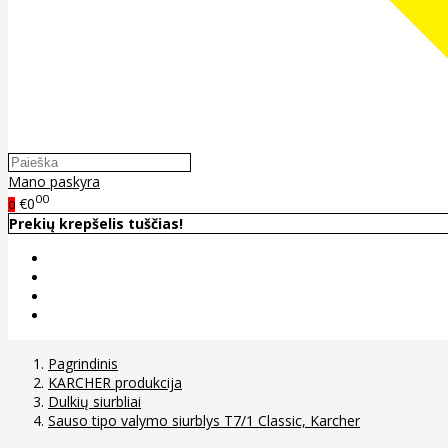
Mano paskyra
00
€0
0
Prekių krepšelis tuščias!
Pagrindinis
KARCHER produkcija
Dulkių siurbliai
Sauso tipo valymo siurblys T7/1 Classic, Karcher