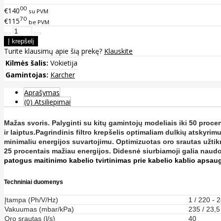
00
€140
su PVM
70
€115
be PVM
Turite klausimų apie šią prekę?
Klauskite
Kilmės šalis:
Vokietija
Gamintojas:
Karcher
Aprašymas
(0) Atsiliepimai
Mažas svoris.
Palyginti su kitų gamintojų modeliais iki 50 proce
ir laiptus.
Pagrindinis filtro krepšelis optimaliam dulkių atskyrimu
minimaliu energijos suvartojimu.
Optimizuotas oro srautas užtikr
25 procentais mažiau energijos. Didesnė siurbiamoji galia naud
patogus maitinimo kabelio tvirtinimas prie kabelio kablio apsau
Techniniai duomenys
Įtampa (Ph/V/Hz)
1 / 220 - 2
Vakuumas (mbar/kPa)
235 / 23,5
Oro srautas (l/s)
40