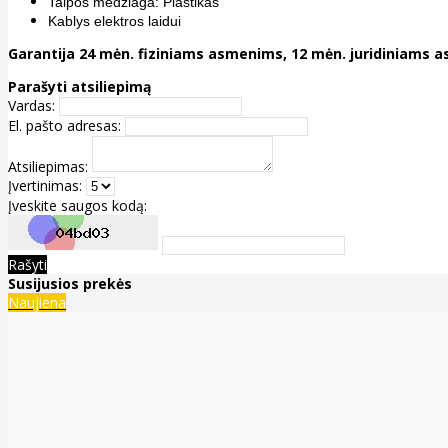
Talpos medžiaga: Plastikas
Kablys elektros laidui
Garantija 24 mėn. fiziniams asmenims, 12 mėn. juridiniams
Parašyti atsiliepimą
Vardas:
El. pašto adresas:
Atsiliepimas:
Įvertinimas:
Įveskite saugos kodą:
Rašyti
Susijusios prekės
Naujiena