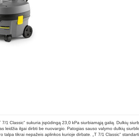
Classic“ sukuria įspūdingą 23,0 kPa siurbiamąją galią. Dulkių siurblys y
s leidžia ilgai dirbti be nuovargio. Patogias sauso valymo dulkių siurbli
talpa tikrai nepažeis aplinkos kurioje dirbate. „T 7/1 Classic“ standartin