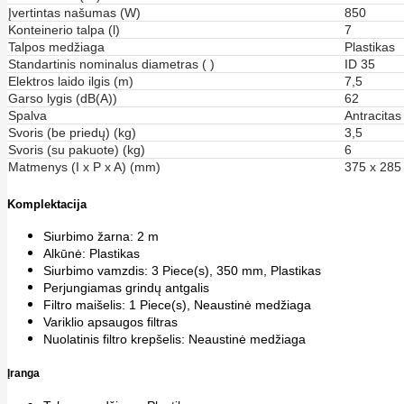
Įvertintas našumas (W)
850
Konteinerio talpa (l)
7
Talpos medžiaga
Plastikas
Standartinis nominalus diametras ( )
ID 35
Elektros laido ilgis (m)
7,5
Garso lygis (dB(A))
62
Spalva
Antracitas
Svoris (be priedų) (kg)
3,5
Svoris (su pakuote) (kg)
6
Matmenys (I x P x A) (mm)
375 x 285
Komplektacija
Siurbimo žarna: 2 m
Alkūnė: Plastikas
Siurbimo vamzdis: 3 Piece(s), 350 mm, Plastikas
Perjungiamas grindų antgalis
Filtro maišelis: 1 Piece(s), Neaustinė medžiaga
Variklio apsaugos filtras
Nuolatinis filtro krepšelis: Neaustinė medžiaga
Įranga