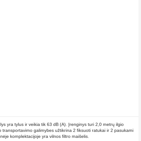
ra tylus ir veikia tik 63 dB (A). Įrenginys turi 2,0 metrų ilgio
o transportavimo galimybes užtikrina 2 fiksuoti ratukai ir 2 pasukami
ėje komplektacijoje yra vilnos filtro maišelis.