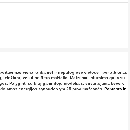
ortavimas viena ranka net ir nepatogiose vietose - per atbrailas
 leidžiantį veikti be filtro maišelio.
Maksimali siurbimo galia su
ngos. Palyginti su kitų gamintojų modeliais, suvartojama beveik
naudojamos energijos sąnaudos yra 25 proc.mažesnės.
Paprasta ir