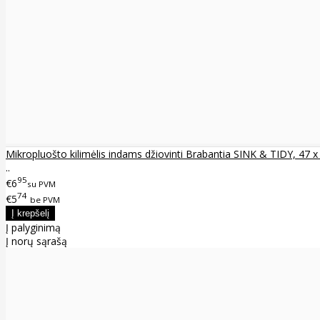
Mikropluošto kilimėlis indams džiovinti Brabantia SINK & TIDY, 47 
..
95
€6
su PVM
74
€5
be PVM
Į palyginimą
Į norų sąrašą