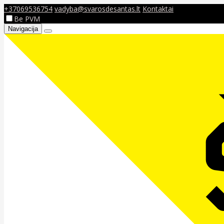
+37069536754
vadyba@svarosdesantas.lt
Kontaktai
Be PVM
Navigacija