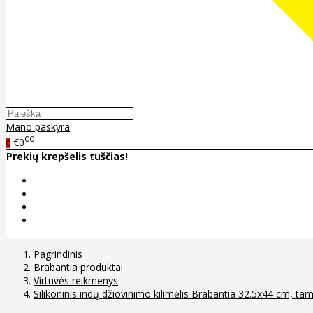
Mano paskyra
00
€0
0
Prekių krepšelis tuščias!
Pagrindinis
Brabantia produktai
Virtuvės reikmenys
Silikoninis indų džiovinimo kilimėlis Brabantia 32.5x44 cm, tams