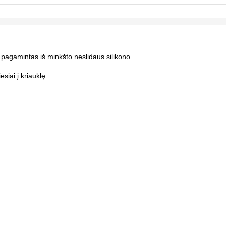
, pagamintas iš minkšto neslidaus silikono.
siai į kriauklę.