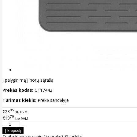
Į palyginimą
Į norų sąrašą
Prekės kodas:
G117442
Turimas kiekis:
Prekė sandėlyje
95
€23
su PVM
79
€19
be PVM
Turite klausimų apie šią prekę?
Klauskite