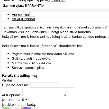
Gamintojas:
BRABANTIA
Aprašymas
(0) Atsiliepimai
Tamsiai pilkos spalvos silikoninis indų džiovinimo kilimėlis „Brabantia"
Tinkamas visų indų džiovinimui, netgi plono stiklo taurėms.
Indų džiovinimo kilimėlis turi nuožulnų kraštą, kuriuo vanduo nubėgs tie
Indų džiovinimo kilimėlio „Brabantia" charakteristikos:
Pagamintas iš minkšto neslidaus silikono.
Galima plauti indaplovėje.
Matmenys - 32.5 x 44 cm.
Spalva - tamsiai pilka.
Parašyti atsiliepimą
Vardas:
El. pašto adresas:
Atsiliepimas:
Įvertinimas:
Įveskite saugos kodą: