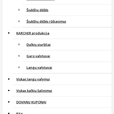
Šiukšlių dėžės
Šiukšlių dėžės rūšiavimui
KARCHER produkcija
Dulkių siurbliai
Garo valytuvai
Langų valytuvai
Viskas langų valymui
Viskas kalkių šalinimui
DOVANŲ KUPONAI
Kita