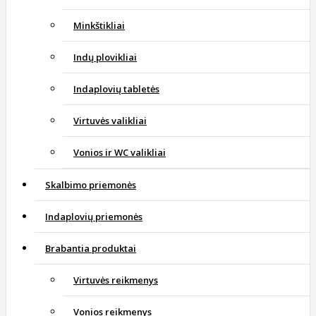
Minkštikliai
Indų plovikliai
Indaplovių tabletės
Virtuvės valikliai
Vonios ir WC valikliai
Skalbimo priemonės
Indaplovių priemonės
Brabantia produktai
Virtuvės reikmenys
Vonios reikmenys