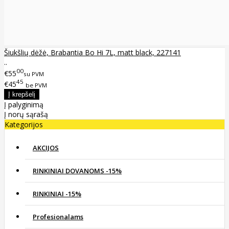
Šiukšlių dėžė, Brabantia Bo Hi 7L, matt black, 227141
..
00
€55
su PVM
45
€45
be PVM
Į palyginimą
Į norų sąrašą
Kategorijos
AKCIJOS
RINKINIAI DOVANOMS -15%
RINKINIAI -15%
Profesionalams