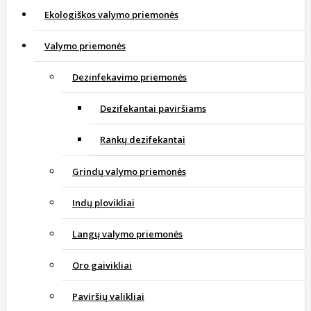
Ekologiškos valymo priemonės
Valymo priemonės
Dezinfekavimo priemonės
Dezifekantai paviršiams
Rankų dezifekantai
Grindų valymo priemonės
Indų plovikliai
Langų valymo priemonės
Oro gaivikliai
Paviršių valikliai