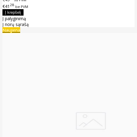
28
€41
be PVM
Į palyginimą
Į norų sąrašą
Naujiena