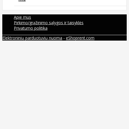
Apie mus
Pirkimo/grąžinimo sąlygos ir taisyklės
Privatumo politika
Elektroninių parduotuvių nuoma
-
eShoprent.com