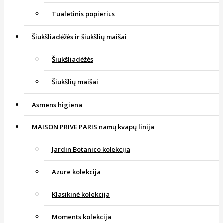
Tualetinis popierius
Šiukšliadėžės ir šiukšlių maišai
Šiukšliadėžės
Šiukšlių maišai
Asmens higiena
MAISON PRIVE PARIS namų kvapų linija
Jardin Botanico kolekcija
Azure kolekcija
Klasikinė kolekcija
Moments kolekcija