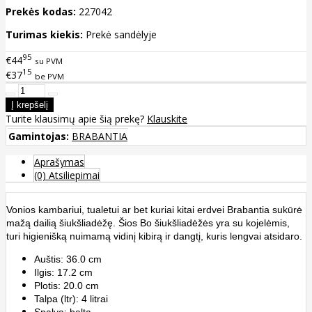
Prekės kodas:
227042
Turimas kiekis:
Prekė sandėlyje
95
€44
su PVM
15
€37
be PVM
Turite klausimų apie šią prekę?
Klauskite
Gamintojas:
BRABANTIA
Aprašymas
(0) Atsiliepimai
Vonios kambariui, tualetui ar bet kuriai kitai erdvei Brabantia sukūrė
mažą dailią šiukšliadėžę. Šios Bo šiukšliadėžės yra su kojelėmis,
turi higienišką nuimamą vidinį kibirą ir dangtį, kuris lengvai atsidaro.
Auštis: 36.0 cm
Ilgis: 17.2 cm
Plotis: 20.0 cm
Talpa (ltr): 4 litrai