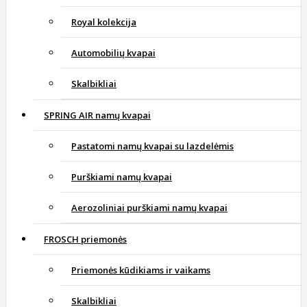
Royal kolekcija
Automobilių kvapai
Skalbikliai
SPRING AIR namų kvapai
Pastatomi namų kvapai su lazdelėmis
Purškiami namų kvapai
Aerozoliniai purškiami namų kvapai
FROSCH priemonės
Priemonės kūdikiams ir vaikams
Skalbikliai