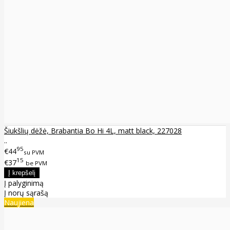
Šiukšlių dėžė, Brabantia Bo Hi 4L, matt black, 227028
..
95
€44
su PVM
15
€37
be PVM
Į palyginimą
Į norų sąrašą
Naujiena