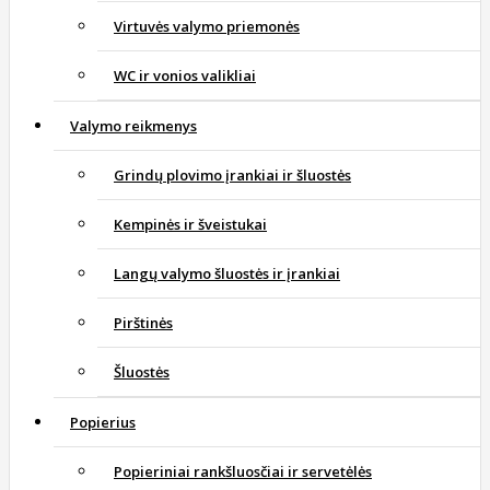
Virtuvės valymo priemonės
WC ir vonios valikliai
Valymo reikmenys
Grindų plovimo įrankiai ir šluostės
Kempinės ir šveistukai
Langų valymo šluostės ir įrankiai
Pirštinės
Šluostės
Popierius
Popieriniai rankšluosčiai ir servetėlės