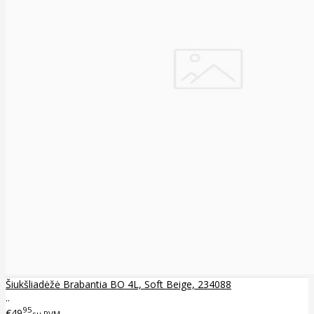
Šiukšliadėžė Brabantia BO 4L, Soft Beige, 234088
..
95
€49
su PVM