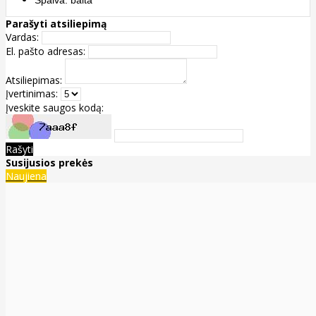
Spalva: balta
Parašyti atsiliepimą
Vardas:
El. pašto adresas:
Atsiliepimas:
Įvertinimas:
Įveskite saugos kodą:
Rašyti
Susijusios prekės
Naujiena