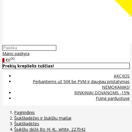
Mano paskyra
00
€0
0
Prekių krepšelis tuščias!
AKCIJOS
Perkantiems už 50€ be PVM ir daugiau pristatymas
NEMOKAMAS!
RINKINIAI DOVANOMS -15%
Fizinė parduotuvė
Pagrindinis
Šiukšliadėžės ir šiukšlių maišai
Šiukšliadėžės
Šiukšlių dėžė,Bo Hi 4L, white, 227042