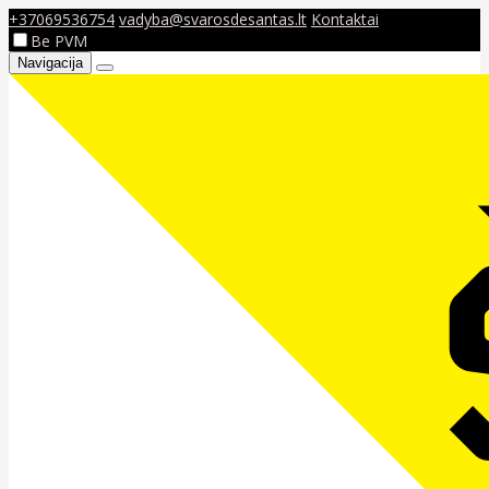
+37069536754
vadyba@svarosdesantas.lt
Kontaktai
Be PVM
Navigacija