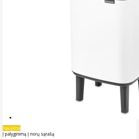
Naujiena
Į palyginimą
Į norų sąrašą