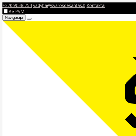
+37069536754
vadyba@svarosdesantas.lt
Kontaktai
Be PVM
Navigacija