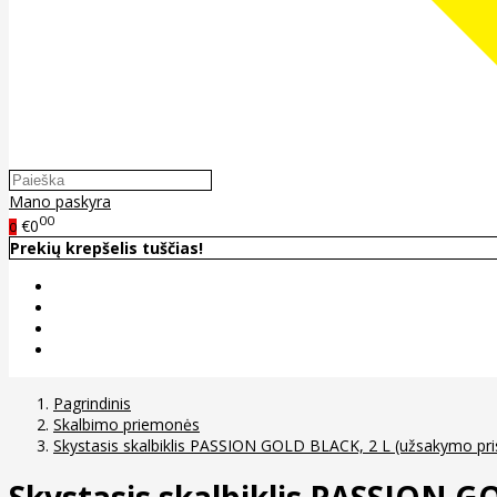
Mano paskyra
00
€0
0
Prekių krepšelis tuščias!
Pagrindinis
Skalbimo priemonės
Skystasis skalbiklis PASSION GOLD BLACK, 2 L (užsakymo prist