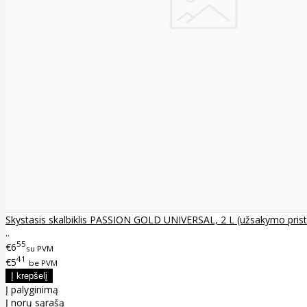
Skystasis skalbiklis PASSION GOLD UNIVERSAL, 2 L (užsakymo prista
..
55
€6
su PVM
41
€5
be PVM
Į palyginimą
Į norų sąrašą