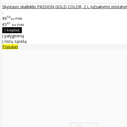
Skystasis skalbiklis PASSION GOLD COLOR, 2 L (užsakymo pristatyma
..
55
€6
su PVM
41
€5
be PVM
Į palyginimą
Į norų sąrašą
Populiari