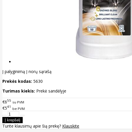
Į palyginimą
Į norų sąrašą
Prekės kodas:
5630
Turimas kiekis:
Prekė sandėlyje
55
€6
su PVM
41
€5
be PVM
Turite klausimų apie šią prekę?
Klauskite