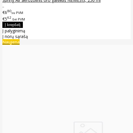
Spring Air aerozolinis oro gaiviklis NEMESIS, 250 ml
..
80
€6
su PVM
62
€5
be PVM
Į palyginimą
Į norų sąrašą
Naujiena