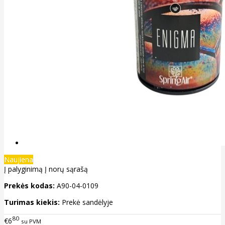
Naujiena
Į palyginimą
Į norų sąrašą
Prekės kodas:
A90-04-0109
Turimas kiekis:
Prekė sandėlyje
80
€6
su PVM