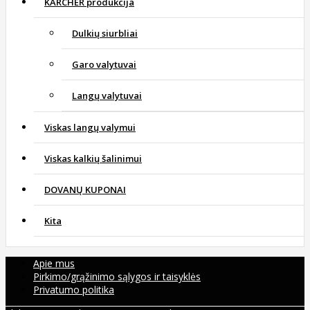
KARCHER produkcija
Dulkių siurbliai
Garo valytuvai
Langų valytuvai
Viskas langų valymui
Viskas kalkių šalinimui
DOVANŲ KUPONAI
Kita
Apie mus
Pirkimo/grąžinimo sąlygos ir taisyklės
Privatumo politika