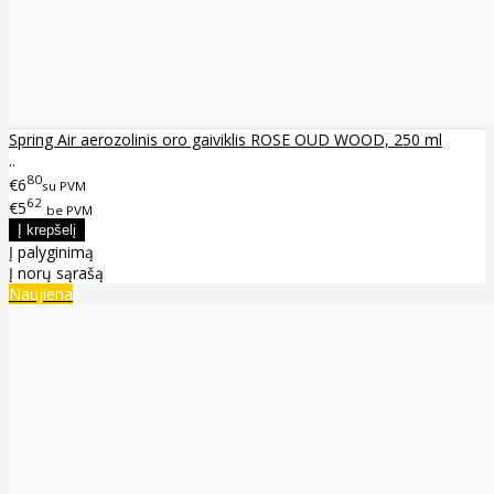
Spring Air aerozolinis oro gaiviklis ROSE OUD WOOD, 250 ml
..
80
€6
su PVM
62
€5
be PVM
Į palyginimą
Į norų sąrašą
Naujiena