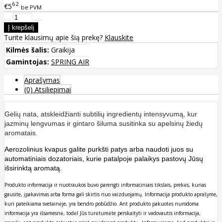
62
€5
be PVM
Turite klausimų apie šią prekę?
Klauskite
Kilmės šalis:
Graikija
Gamintojas:
SPRING AIR
Aprašymas
(0) Atsiliepimai
Gėlių nata, atskleidžianti subtilių ingredientų intensyvumą, kur
jazminų lengvumas ir gintaro šiluma susitinka su apelsinų žiedų
aromatais.
Aerozolinius kvapus galite purkšti patys arba naudoti juos su
automatiniais dozatoriais, kurie patalpoje palaikys pastovų Jūsų
išsirinktą aromatą.
Produkto informacija ir nuotraukos buvo parengti informaciniais tikslais, prekės, kurias
gausite, įpakavimas arba forma gali skirtis nuo vaizduojamų. Informacija produkto aprašyme,
kuri pateikiama svetainėje, yra bendro pobūdžio. Ant produkto pakuotės nurodoma
informacija yra išsamesnė, todėl Jūs turėtumėte perskaityti ir vadovautis informacija,