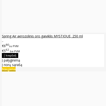
Spring Air aerozolinis oro gaiviklis MYSTIQUE, 250 ml
..
80
€6
su PVM
62
€5
be PVM
Į palyginimą
Į norų sąrašą
Naujiena