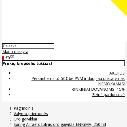
Mano paskyra
00
€0
0
Prekių krepšelis tuščias!
AKCIJOS
Perkantiems už 50€ be PVM ir daugiau pristatymas
NEMOKAMAS!
RINKINIAI DOVANOMS -15%
Fizinė parduotuvė
Pagrindinis
Valymo priemonės
Oro gaivikliai
Spring Air aerozolinis oro gaiviklis ENIGMA, 250 ml