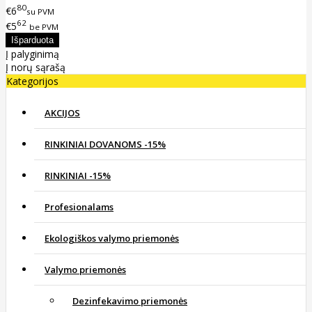
80
€6
su PVM
62
€5
be PVM
Į palyginimą
Į norų sąrašą
Kategorijos
AKCIJOS
RINKINIAI DOVANOMS -15%
RINKINIAI -15%
Profesionalams
Ekologiškos valymo priemonės
Valymo priemonės
Dezinfekavimo priemonės