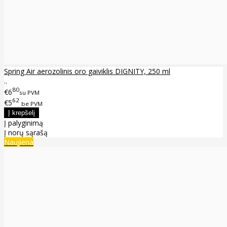
Spring Air aerozolinis oro gaiviklis DIGNITY, 250 ml
..
80
€6
su PVM
62
€5
be PVM
Į palyginimą
Į norų sąrašą
Naujiena