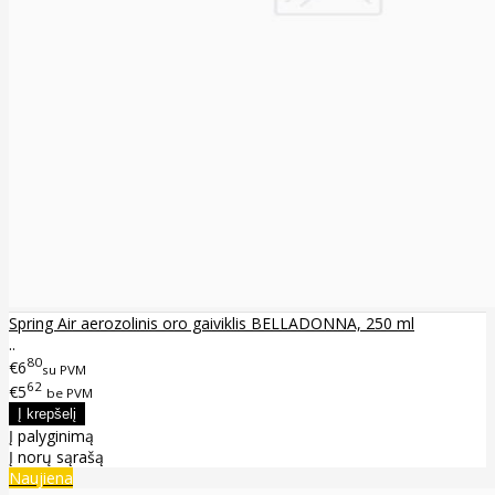
Spring Air aerozolinis oro gaiviklis BELLADONNA, 250 ml
..
80
€6
su PVM
62
€5
be PVM
Į palyginimą
Į norų sąrašą
Naujiena