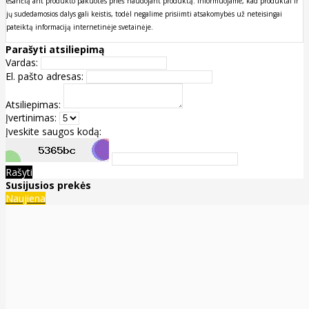
esančią ant produkto pakuotės prieš naudojant produktą. Informuojame, kad produktai ir
jų sudedamosios dalys gali keistis, todėl negalime prisiimti atsakomybės už neteisingai
pateiktą informaciją internetinėje svetainėje.
Parašyti atsiliepimą
Vardas:
El. pašto adresas:
Atsiliepimas:
Įvertinimas:
Įveskite saugos kodą:
Rašyti
Susijusios prekės
Naujiena