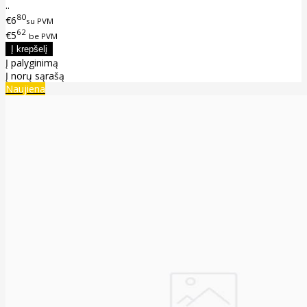
..
80
€6
su PVM
62
€5
be PVM
Į palyginimą
Į norų sąrašą
Naujiena