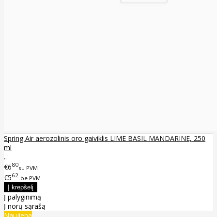
Spring Air aerozolinis oro gaiviklis LIME BASIL MANDARINE, 250
ml
..
80
€6
su PVM
62
€5
be PVM
Į palyginimą
Į norų sąrašą
Naujiena