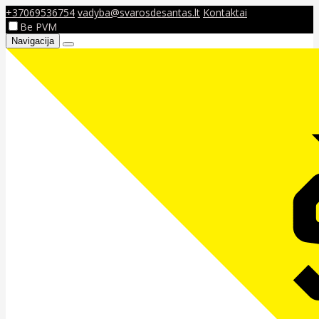
+37069536754
vadyba@svarosdesantas.lt
Kontaktai
Be PVM
Navigacija