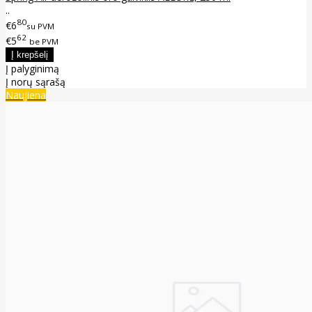
..
80
€6
su PVM
62
€5
be PVM
Į palyginimą
Į norų sąrašą
Naujiena