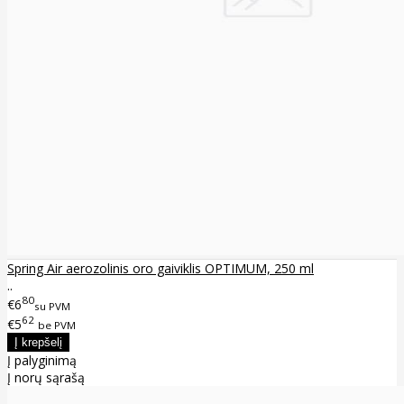
Spring Air aerozolinis oro gaiviklis OPTIMUM, 250 ml
..
80
€6
su PVM
62
€5
be PVM
Į palyginimą
Į norų sąrašą