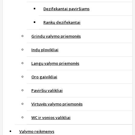
Dezifekantai paviršiams
Rankų dezifekantai
Grindų valymo priemonės
Indų plovikliai
Langų valymo priemonės
Oro gaivikliai
Paviršių valikliai
Virtuvės valymo priemonės
WC ir vonios valikliai
Valymo reikmenys