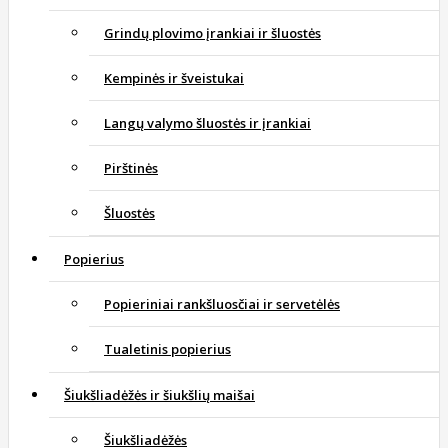
Grindų plovimo įrankiai ir šluostės
Kempinės ir šveistukai
Langų valymo šluostės ir įrankiai
Pirštinės
Šluostės
Popierius
Popieriniai rankšluosčiai ir servetėlės
Tualetinis popierius
Šiukšliadėžės ir šiukšlių maišai
Šiukšliadėžės