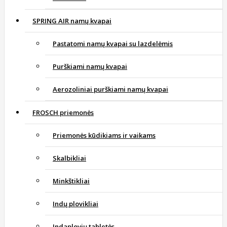
SPRING AIR namų kvapai
Pastatomi namų kvapai su lazdelėmis
Purškiami namų kvapai
Aerozoliniai purškiami namų kvapai
FROSCH priemonės
Priemonės kūdikiams ir vaikams
Skalbikliai
Minkštikliai
Indų plovikliai
Indaplovių tabletės