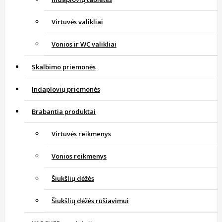
Virtuvės valikliai
Vonios ir WC valikliai
Skalbimo priemonės
Indaplovių priemonės
Brabantia produktai
Virtuvės reikmenys
Vonios reikmenys
Šiukšlių dėžės
Šiukšlių dėžės rūšiavimui