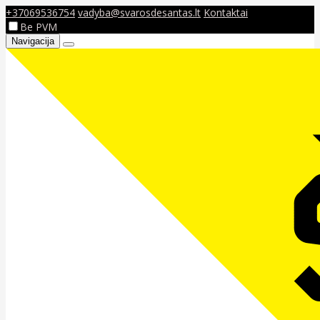
+37069536754
vadyba@svarosdesantas.lt
Kontaktai
Be PVM
Navigacija