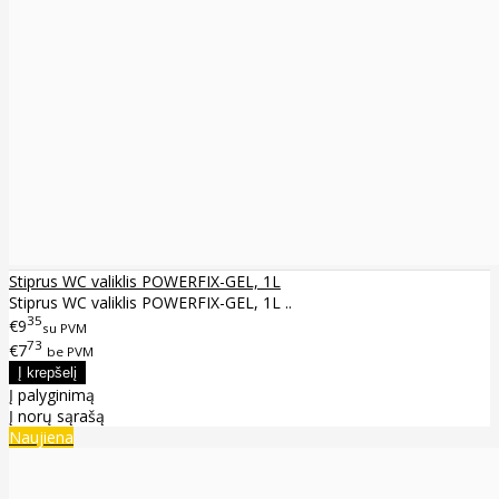
Stiprus WC valiklis POWERFIX-GEL, 1L
Stiprus WC valiklis POWERFIX-GEL, 1L ..
35
€9
su PVM
73
€7
be PVM
Į palyginimą
Į norų sąrašą
Naujiena