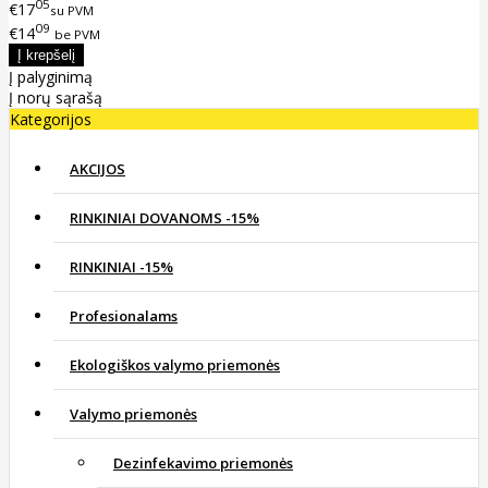
05
€17
su PVM
09
€14
be PVM
Į palyginimą
Į norų sąrašą
Kategorijos
AKCIJOS
RINKINIAI DOVANOMS -15%
RINKINIAI -15%
Profesionalams
Ekologiškos valymo priemonės
Valymo priemonės
Dezinfekavimo priemonės