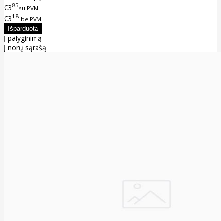
85
€3
su PVM
18
€3
be PVM
Į palyginimą
Į norų sąrašą