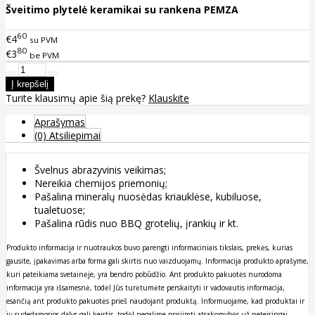
Šveitimo plytelė keramikai su rankena PEMZA
60
€4
su PVM
80
€3
be PVM
Turite klausimų apie šią prekę?
Klauskite
Aprašymas
(0) Atsiliepimai
Švelnus abrazyvinis veikimas;
Nereikia chemijos priemonių;
Pašalina mineralų nuosėdas kriauklėse, kubiluose,
tualetuose;
Pašalina rūdis nuo BBQ grotelių, įrankių ir kt.
Produkto informacija ir nuotraukos buvo parengti informaciniais tikslais, prekės, kurias
gausite, įpakavimas arba forma gali skirtis nuo vaizduojamų. Informacija produkto aprašyme,
kuri pateikiama svetainėje, yra bendro pobūdžio. Ant produkto pakuotės nurodoma
informacija yra išsamesnė, todėl Jūs turėtumėte perskaityti ir vadovautis informacija,
esančią ant produkto pakuotės prieš naudojant produktą. Informuojame, kad produktai ir
jų sudedamosios dalys gali keistis, todėl negalime prisiimti atsakomybės už neteisingai