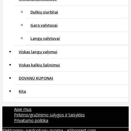
Dulkių siurbliai
Garo valytuvai
Langų valytuvai
Viskas langų valymui
Viskas kalkių šalinimui
DOVANŲ KUPONAI
Kita
Apie mus
Pirkimo/grąžinimo sąlygos ir taisyklės
Privatumo politika
Elektroninių parduotuvių nuoma
-
eShoprent.com