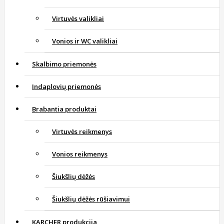
Virtuvės valikliai
Vonios ir WC valikliai
Skalbimo priemonės
Indaplovių priemonės
Brabantia produktai
Virtuvės reikmenys
Vonios reikmenys
Šiukšlių dėžės
Šiukšlių dėžės rūšiavimui
KARCHER produkcija