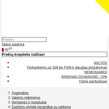
Mano paskyra
00
€0
0
Prekių krepšelis tuščias!
AKCIJOS
Perkantiems už 50€ be PVM ir daugiau pristatymas
NEMOKAMAS!
RINKINIAI DOVANOMS -15%
Fizinė parduotuvė
Pagrindinis
Valymo reikmenys
Kempinės ir šveistukai
Šveitimo plytelė keramikai su rankena