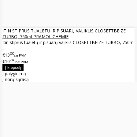
ITIN STIPRUS TUALETŲ IR PISUARŲ VALIKLIS CLOSETTBEIZE
TURBO, 750ml PRAMOL CHEMIE
Itin stiprus tualetų ir pisuarų valiklis CLOSETTBEIZE TURBO, 750ml
..
00
€13
su PVM
74
€10
be PVM
Į palyginimą
Į norų sąrašą