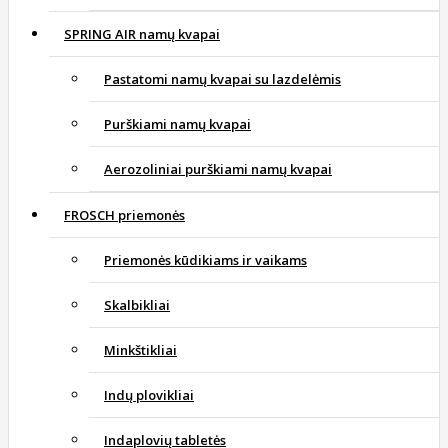
SPRING AIR namų kvapai
Pastatomi namų kvapai su lazdelėmis
Purškiami namų kvapai
Aerozoliniai purškiami namų kvapai
FROSCH priemonės
Priemonės kūdikiams ir vaikams
Skalbikliai
Minkštikliai
Indų plovikliai
Indaplovių tabletės