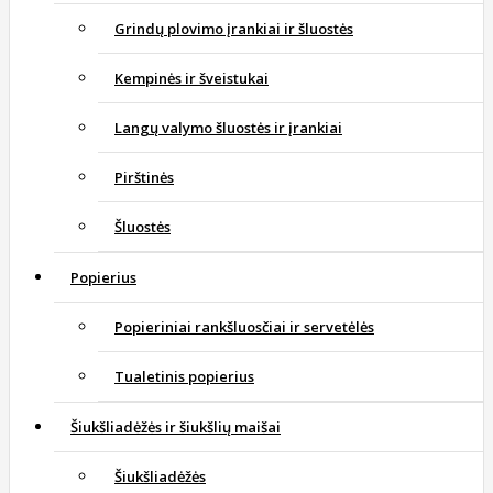
Grindų plovimo įrankiai ir šluostės
Kempinės ir šveistukai
Langų valymo šluostės ir įrankiai
Pirštinės
Šluostės
Popierius
Popieriniai rankšluosčiai ir servetėlės
Tualetinis popierius
Šiukšliadėžės ir šiukšlių maišai
Šiukšliadėžės