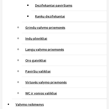
Dezifekantai paviršiams
Rankų dezifekantai
Grindų valymo priemonės
Indų plovikliai
Langų valymo priemonės
Oro gaivikliai
Paviršių valikliai
Virtuvės valymo priemonės
WC ir vonios valikliai
Valymo reikmenys