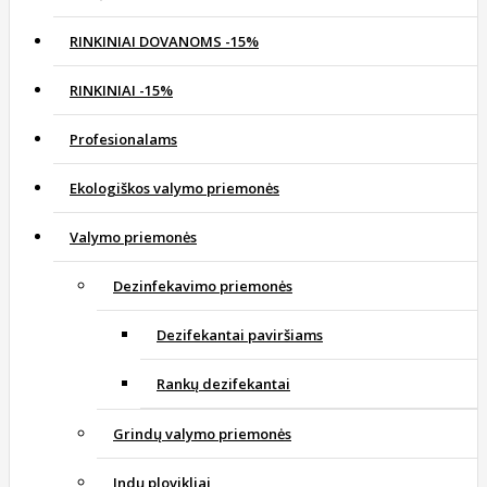
RINKINIAI DOVANOMS -15%
RINKINIAI -15%
Profesionalams
Ekologiškos valymo priemonės
Valymo priemonės
Dezinfekavimo priemonės
Dezifekantai paviršiams
Rankų dezifekantai
Grindų valymo priemonės
Indų plovikliai