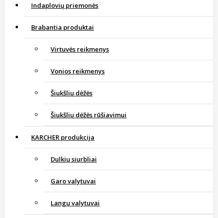
Indaplovių priemonės
Brabantia produktai
Virtuvės reikmenys
Vonios reikmenys
Šiukšlių dėžės
Šiukšlių dėžės rūšiavimui
KARCHER produkcija
Dulkių siurbliai
Garo valytuvai
Langų valytuvai