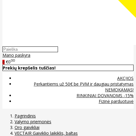
Mano paskyra
00
€0
0
Prekių krepšelis tuščias!
AKCIJOS
Perkantiems už 50€ be PVM ir daugiau pristatymas
NEMOKAMAS!
RINKINIAI DOVANOMS -15%
Fizinė parduotuvė
Pagrindinis
Valymo priemonės
Oro gaivikliai
VECTAIR Gaiviklio laikiklis, baltas