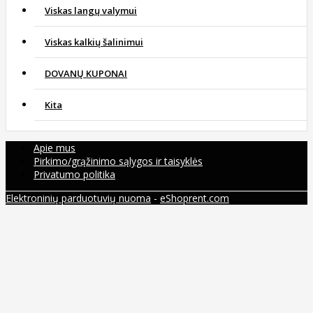
Viskas langų valymui
Viskas kalkių šalinimui
DOVANŲ KUPONAI
Kita
Apie mus
Pirkimo/grąžinimo sąlygos ir taisyklės
Privatumo politika
Elektroninių parduotuvių nuoma
-
eShoprent.com