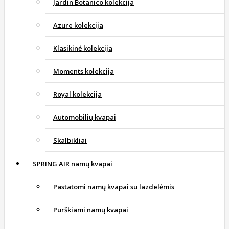
Jardin Botanico kolekcija
Azure kolekcija
Klasikinė kolekcija
Moments kolekcija
Royal kolekcija
Automobilių kvapai
Skalbikliai
SPRING AIR namų kvapai
Pastatomi namų kvapai su lazdelėmis
Purškiami namų kvapai