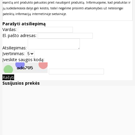
esančią ant produkto pakuotės prieš naudojant produktą. Informuojame, kad produktai ir
jų sudedamosios dalys gali keistis, todėl negalime prisiimti atsakomybės už neteisingai
pateiktą informaciją internetinėje svetainėje.
Parašyti atsiliepimą
Vardas:
El. pašto adresas:
Atsiliepimas:
Įvertinimas:
Įveskite saugos kodą:
Rašyti
Susijusios prekės