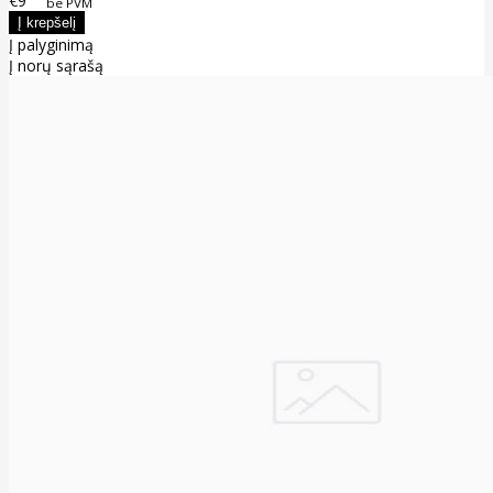
€9
be PVM
Į palyginimą
Į norų sąrašą