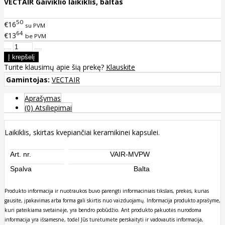
VECTAIR Gaiviklio laikiklis, baltas
50
€16
su PVM
64
€13
be PVM
Turite klausimų apie šią prekę?
Klauskite
Gamintojas:
VECTAIR
Aprašymas
(0) Atsiliepimai
Laikiklis, skirtas kvepiančiai keramikinei kapsulei.
Art. nr.
VAIR-MVPW
Spalva
Balta
Produkto informacija ir nuotraukos buvo parengti informaciniais tikslais, prekės, kurias
gausite, įpakavimas arba forma gali skirtis nuo vaizduojamų. Informacija produkto aprašyme,
kuri pateikiama svetainėje, yra bendro pobūdžio. Ant produkto pakuotės nurodoma
informacija yra išsamesnė, todėl Jūs turėtumėte perskaityti ir vadovautis informacija,