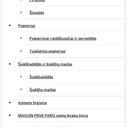
Šluostės
Popierius
Popieriniai rankšluosčiai ir servetėlės
Tualetinis popierius
Šiukšliadėžės ir šiukšlių maišai
Šiukšliadėžės
Šiukšlių maišai
Asmens higiena
MAISON PRIVE PARIS namų kvapų linija