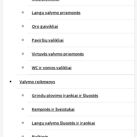
Langų valymo priemonės
Oro gaivikliai
Paviršių valikliai
Virtuvės valymo priemonės
WC ir vonios valikliai
Valymo reikmenys
Grindų plovimo įrankiai ir šluostės
Kempinės ir šveistukai
Langų valymo šluostės ir įrankiai
Pirštinės