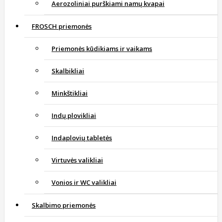
Aerozoliniai purškiami namų kvapai
FROSCH priemonės
Priemonės kūdikiams ir vaikams
Skalbikliai
Minkštikliai
Indų plovikliai
Indaplovių tabletės
Virtuvės valikliai
Vonios ir WC valikliai
Skalbimo priemonės