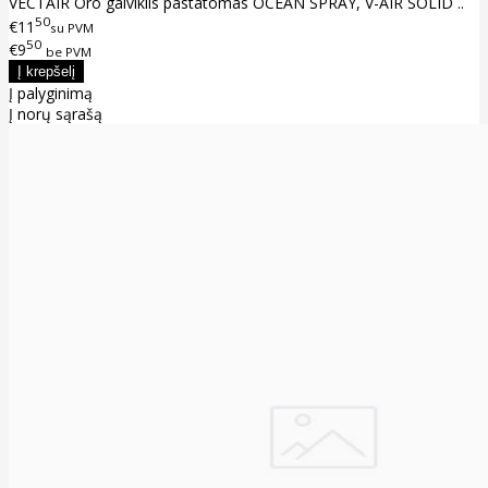
VECTAIR Oro gaiviklis pastatomas OCEAN SPRAY, V-AIR SOLID ..
50
€11
su PVM
50
€9
be PVM
Į palyginimą
Į norų sąrašą