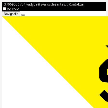
+37069536754
vadyba@svarosdesantas.lt
Kontaktai
Be PVM
Navigacija