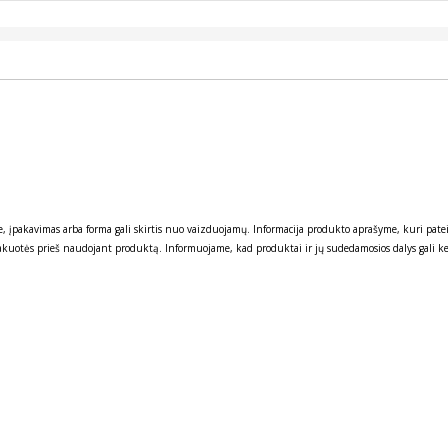
site, įpakavimas arba forma gali skirtis nuo vaizduojamų. Informacija produkto aprašyme, kuri p
akuotės prieš naudojant produktą. Informuojame, kad produktai ir jų sudedamosios dalys gali kei