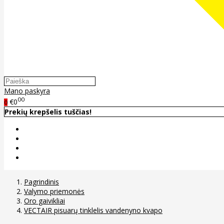
Mano paskyra
00
€0
0
Prekių krepšelis tuščias!
Pagrindinis
Valymo priemonės
Oro gaivikliai
VECTAIR pisuarų tinklelis vandenyno kvapo