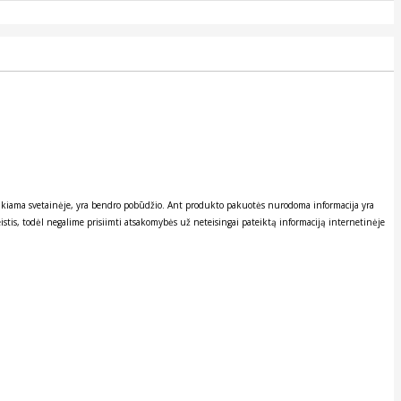
ateikiama svetainėje, yra bendro pobūdžio. Ant produkto pakuotės nurodoma informacija yra
stis, todėl negalime prisiimti atsakomybės už neteisingai pateiktą informaciją internetinėje