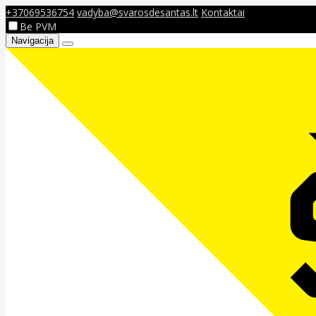
+37069536754
vadyba@svarosdesantas.lt
Kontaktai
Be PVM
Navigacija