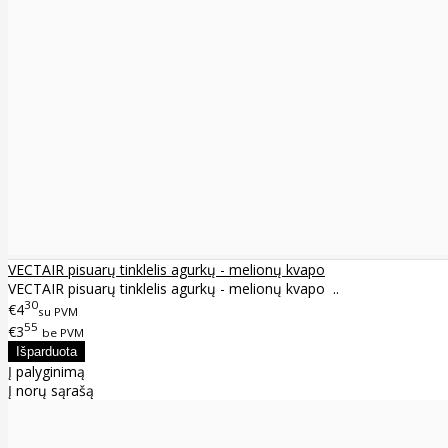
VECTAIR pisuarų tinklelis agurkų - melionų kvapo
VECTAIR pisuarų tinklelis agurkų - melionų kvapo ..
30
€4
su PVM
55
€3
be PVM
Į palyginimą
Į norų sąrašą