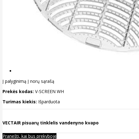
Į palyginimą
Į norų sąrašą
Prekės kodas:
V-SCREEN WH
Turimas kiekis:
Išparduota
VECTAIR pisuarų tinklelis vandenyno kvapo
Pranešti, kai bus prekyboje