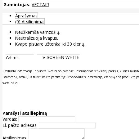
Gamintojas:
VECTAIR
Aprašymas
(0) Atsiliepimai
Neužkemša vamzdžių.
Neutralizuoja kvapus.
Kvapo pisuare užtenka iki 30 dienų.
Art. nr.
V-SCREEN WHITE
Produkto informacija ir nuotraukos buvo parengti informaciniais tikslais, prekės, kurias gau
išsamesnė, todėl Jūs turėtumėte perskaityti ir vadovautis informacija, esančią ant produkto p
svetainėje.
Parašyti atsiliepimą
Vardas:
El. pašto adresas:
Atsiliepimas: