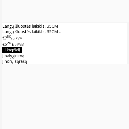
Langų šluostės laikiklis, 35CM
Langų šluostės laikiklis, 35CM ..
50
€7
su PVM
20
€6
be PVM
Į palyginimą
Į norų sąrašą