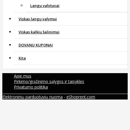
Langų valytuvai
Viskas langų valymui
Viskas kalkių šalinimui
DOVANŲ KUPONAI
Kita
Apie mus
Pirkimo/grąžinimo sąlygos ir taisyklės
Privatumo politika
Elektroninių parduotuvių nuoma
-
eShoprent.com