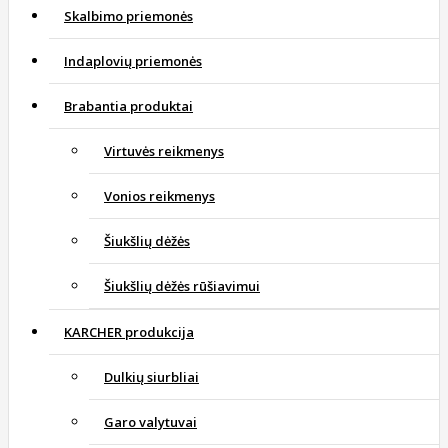
Skalbimo priemonės
Indaplovių priemonės
Brabantia produktai
Virtuvės reikmenys
Vonios reikmenys
Šiukšlių dėžės
Šiukšlių dėžės rūšiavimui
KARCHER produkcija
Dulkių siurbliai
Garo valytuvai