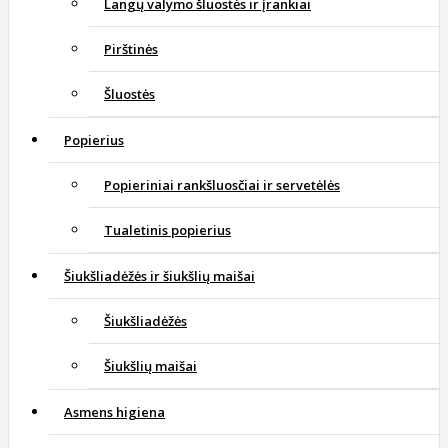
Langų valymo šluostės ir įrankiai
Pirštinės
Šluostės
Popierius
Popieriniai rankšluosčiai ir servetėlės
Tualetinis popierius
Šiukšliadėžės ir šiukšlių maišai
Šiukšliadėžės
Šiukšlių maišai
Asmens higiena