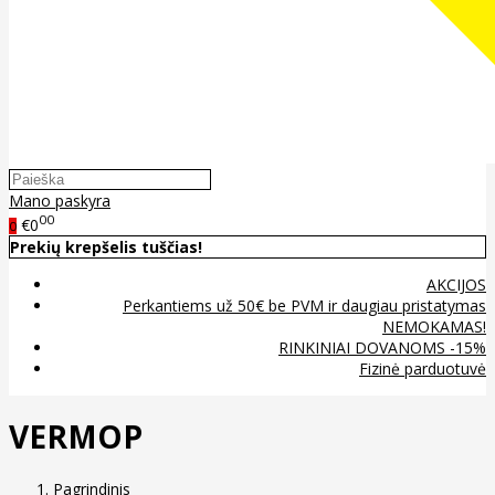
Mano paskyra
00
€0
0
Prekių krepšelis tuščias!
AKCIJOS
Perkantiems už 50€ be PVM ir daugiau pristatymas
NEMOKAMAS!
RINKINIAI DOVANOMS -15%
Fizinė parduotuvė
VERMOP
Pagrindinis