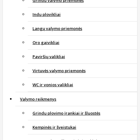
Grindų valymo priemonės
Indų plovikliai
Langų valymo priemonės
Oro gaivikliai
Paviršių valikliai
Virtuvės valymo priemonės
WC ir vonios valikliai
Valymo reikmenys
Grindų plovimo įrankiai ir šluostės
Kempinės ir šveistukai