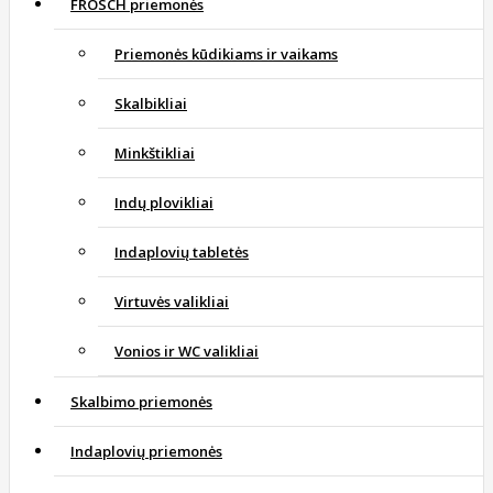
FROSCH priemonės
Priemonės kūdikiams ir vaikams
Skalbikliai
Minkštikliai
Indų plovikliai
Indaplovių tabletės
Virtuvės valikliai
Vonios ir WC valikliai
Skalbimo priemonės
Indaplovių priemonės