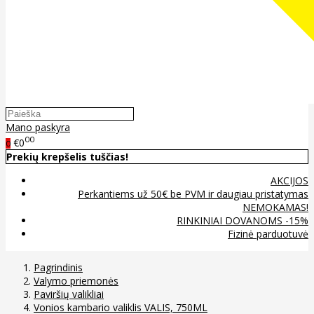
Mano paskyra
00
€0
0
Prekių krepšelis tuščias!
AKCIJOS
Perkantiems už 50€ be PVM ir daugiau pristatymas
NEMOKAMAS!
RINKINIAI DOVANOMS -15%
Fizinė parduotuvė
Pagrindinis
Valymo priemonės
Paviršių valikliai
Vonios kambario valiklis VALIS, 750ML