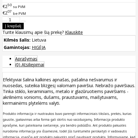
50
€2
su PVM
07
€2
be PVM
Turite klausimų apie šią prekę?
Klauskite
Kilmės šalis:
Lietuva
Gamintojas:
HIGĖJA
Aprašymas
(0) Atsiliepimai
Efektyviai šalina kalkines apnašas, pašalina nešvarumus ir
nuosėdas, suteikia blizgesį valomam paviršiui. Nebraižo paviršiaus.
Tinka stiklo, keraminiams, metalo ir glazūruotiems paviršiams -
akrilinėms vonioms, dušams, praustuvams, maišytuvams,
kermainėms plytelėms valyti.
Produkto informacija ir nuotraukos buvo parengti informaciniais tikslais, prekės, kurias
gausite, įpakavimas arba forma gali skirtis nuo vaizduojamų. Informacija produkto
aprašyme, kuri pateikiama svetainėje, yra bendro pobūdžio. Ant produkto pakuotės
nurodoma informacija yra išsamesnė, todėl Jūs turėtumėte perskaityti ir vadovautis
informacija, esančią ant produkto pakuotės prieš naudojant produktą. Informuojame, kad