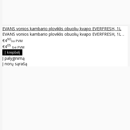
EVANS vonios kambario ploviklis obuolių kvapo EVERFRESH, 1L
EVANS vonios kambario ploviklis obuolių kvapo EVERFRESH, 1L ..
90
€4
su PVM
05
€4
be PVM
Į palyginimą
Į norų sąrašą