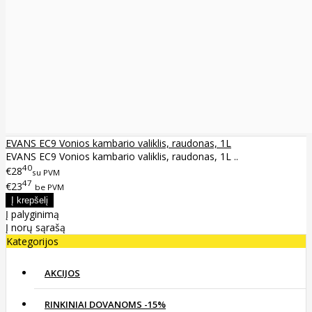
EVANS EC9 Vonios kambario valiklis, raudonas, 1L
EVANS EC9 Vonios kambario valiklis, raudonas, 1L ..
40
€28
su PVM
47
€23
be PVM
Į palyginimą
Į norų sąrašą
Kategorijos
AKCIJOS
RINKINIAI DOVANOMS -15%