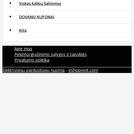
Viskas kalkių šalinimui
DOVANŲ KUPONAI
Kita
Apie mus
Pirkimo/grąžinimo sąlygos ir taisyklės
Privatumo politika
Elektroninių parduotuvių nuoma
-
eShoprent.com