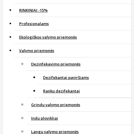
RINKINIAI -15%
Profesionalams
Ekologiškos valymo priemonės
Valymo priemonės
Dezinfekavimo priemonės
Dezifekantai paviršiams
Rankų dezifekantai
Grindų valymo priemonės
Indų plovikliai
Langų valymo priemonės