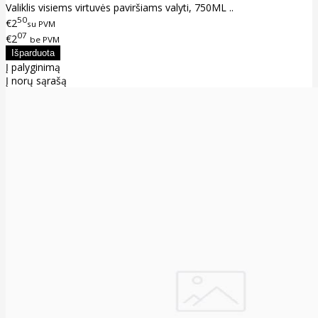
Valiklis visiems virtuvės paviršiams valyti, 750ML ..
50
€2
su PVM
07
€2
be PVM
Į palyginimą
Į norų sąrašą