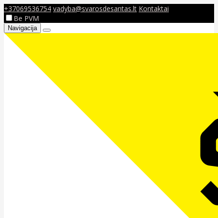
+37069536754
vadyba@svarosdesantas.lt
Kontaktai
Be PVM
Navigacija