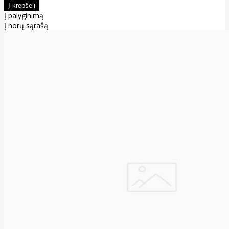
Į palyginimą
Į norų sąrašą