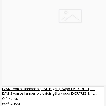
EVANS vonios kambario ploviklis gėlių kvapo EVERFRESH, 1L
EVANS vonios kambario ploviklis gėlių kvapo EVERFRESH, 1L ..
90
€4
su PVM
05
€4
be PVM