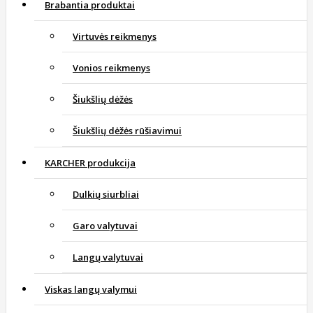
Brabantia produktai
Virtuvės reikmenys
Vonios reikmenys
Šiukšlių dėžės
Šiukšlių dėžės rūšiavimui
KARCHER produkcija
Dulkių siurbliai
Garo valytuvai
Langų valytuvai
Viskas langų valymui