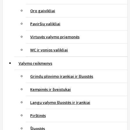
Oro gaivikliai
Paviršių valikliai
Virtuvės valymo priemonės
WC ir vonios valikliai
Valymo reikmenys
Grindų plovimo įrankiai ir šluostės
Kempinės ir šveistukai
Langų valymo šluostės ir įrankiai
Pirštinės
Šluostės