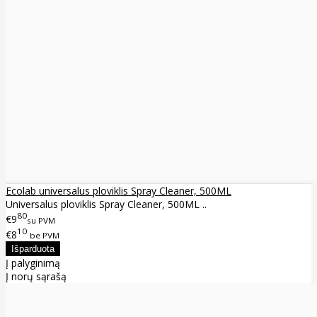
Ecolab universalus ploviklis Spray Cleaner, 500ML
Universalus ploviklis Spray Cleaner, 500ML ..
80
€9
su PVM
10
€8
be PVM
Į palyginimą
Į norų sąrašą