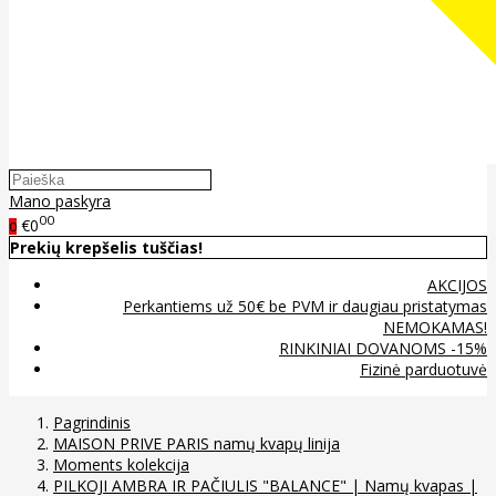
Mano paskyra
00
€0
0
Prekių krepšelis tuščias!
AKCIJOS
Perkantiems už 50€ be PVM ir daugiau pristatymas
NEMOKAMAS!
RINKINIAI DOVANOMS -15%
Fizinė parduotuvė
Pagrindinis
MAISON PRIVE PARIS namų kvapų linija
Moments kolekcija
PILKOJI AMBRA IR PAČIULIS "BALANCE" | Namų kvapas |