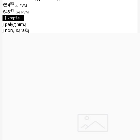
95
€54
su PVM
41
€45
be PVM
Į palyginimą
Į norų sąrašą