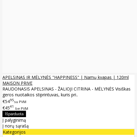
APELSINAS IR MĖLYNĖS "HAPPINESS" | Namų kvapas | 120ml
MAISON PRIVE
RAUDONASIS APELSINAS - ŽALIOJI CITRINA - MĖLYNĖS Visiškas
geros nuotaikos stiprintuvas, kuris pri..
95
€54
su PVM
41
€45
be PVM
Į palyginimą
Į norų sąrašą
Kategorijos