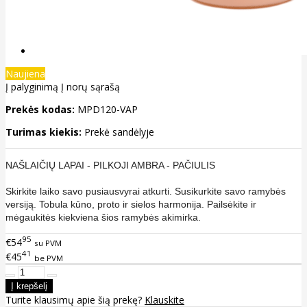
Naujiena
Į palyginimą
Į norų sąrašą
Prekės kodas:
MPD120-VAP
Turimas kiekis:
Prekė sandėlyje
NAŠLAIČIŲ LAPAI - PILKOJI AMBRA - PAČIULIS
Skirkite laiko savo pusiausvyrai atkurti. Susikurkite savo ramybės
versiją. Tobula kūno, proto ir sielos harmonija. Pailsėkite ir
mėgaukitės kiekviena šios ramybės akimirka.
95
€54
su PVM
41
€45
be PVM
Turite klausimų apie šią prekę?
Klauskite