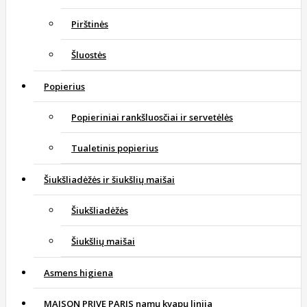
Pirštinės
Šluostės
Popierius
Popieriniai rankšluosčiai ir servetėlės
Tualetinis popierius
Šiukšliadėžės ir šiukšlių maišai
Šiukšliadėžės
Šiukšlių maišai
Asmens higiena
MAISON PRIVE PARIS namų kvapų linija