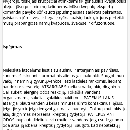
Rivjeroje, tiekėjais kruopščiai atrinkdami tik geriausius kvapiuosius
aliejus jūsų prisiminimų kelionėms. Mūsų kvepalų ekspertų
komandai pavyko užfiksuoti įspūdingiausias saulėtas pakrantes,
gaiviausią jūros vėją ir begalę ryškiaspalvių laukų, ir juos perteikti
mūsų prabangiose namų kvapuose, žvakėse ir difuzoriuose.
Įspėjimas
Neleiskite lazdelėms liestis su audiniu ir interjeriniais paviršiais,
kuriems išsiskiriantis aromatinis aliejus gali pakenkti. Saugoti nuo
vaikų ir naminių gyvūnų.Venkite liesti lazdeles rankomis, liečiant
naudokite servetėlę. ATSARGIAI! Sukelia smarkų akių dirginimą.
Gali sukelti alerginę odos reakciją. Toksiška vandens
organizmams, sukelia ilgalaikius pakitimus. PATEKUS Į AKIS:
atsargiai plauti vandeniu kelias minutes.Išimti kontaktinius lęšius,
jeigu jie yra ir jeigu lengvai galima tai padaryti. Toliau plauti akis. Jei
akių dirginimas nepraeina: kreiptis į gydytoją. PATEKUS ANT
ODOS: nuplauti dideliu kiekiu muilo ir vandens. Jeigu sudirginama
oda arba ją išberia: kreiptis į gydytoją. Saugoti, kad nepatektų į