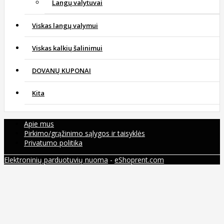
Langų valytuvai
Viskas langų valymui
Viskas kalkių šalinimui
DOVANŲ KUPONAI
Kita
Apie mus
Pirkimo/grąžinimo sąlygos ir taisyklės
Privatumo politika
Elektroninių parduotuvių nuoma
-
eShoprent.com