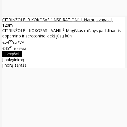
CITRINŽOLĖ IR KOKOSAS "INSPIRATION" | Namų kvapas |
120ml
CITRINŽOLĖ - KOKOSAS - VANILĖ Magiškas mišinys padidinantis
dopamino ir serotonino kiekį jūsų kūn..
95
€54
su PVM
41
€45
be PVM
Į palyginimą
Į norų sąrašą