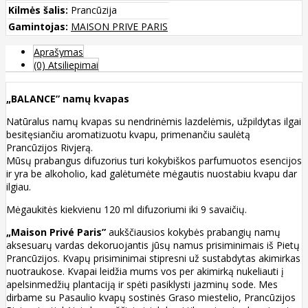
Kilmės šalis:
Prancūzija
Gamintojas:
MAISON PRIVE PARIS
Aprašymas
(0) Atsiliepimai
„BALANCE” namų kvapas
Natūralus namų kvapas su nendrinėmis lazdelėmis, užpildytas ilgai
besitęsiančiu aromatizuotu kvapu, primenančiu saulėtą
Prancūzijos Rivjerą.
Mūsų prabangus difuzorius turi kokybiškos parfumuotos esencijos
ir yra be alkoholio, kad galėtumėte mėgautis nuostabiu kvapu dar
ilgiau.
Mėgaukitės kiekvienu 120 ml difuzoriumi iki 9 savaičių.
„Maison Privé Paris”
aukščiausios kokybės prabangių namų
aksesuarų vardas dekoruojantis jūsų namus prisiminimais iš Pietų
Prancūzijos. Kvapų prisiminimai stipresni už sustabdytas akimirkas
nuotraukose. Kvapai leidžia mums vos per akimirką nukeliauti į
apelsinmedžių plantaciją ir spėti pasiklysti jazminų sode. Mes
dirbame su Pasaulio kvapų sostinės Graso miestelio, Prancūzijos