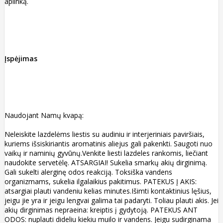
aplinką.
Įspėjimas
Naudojant Namų kvapą:
Neleiskite lazdelėms liestis su audiniu ir interjeriniais paviršiais,
kuriems išsiskiriantis aromatinis aliejus gali pakenkti. Saugoti nuo
vaikų ir naminių gyvūnų.Venkite liesti lazdeles rankomis, liečiant
naudokite servetėlę. ATSARGIAI! Sukelia smarkų akių dirginimą.
Gali sukelti alerginę odos reakciją. Toksiška vandens
organizmams, sukelia ilgalaikius pakitimus. PATEKUS Į AKIS:
atsargiai plauti vandeniu kelias minutes.Išimti kontaktinius lęšius,
jeigu jie yra ir jeigu lengvai galima tai padaryti. Toliau plauti akis. Jei
akių dirginimas nepraeina: kreiptis į gydytoją. PATEKUS ANT
ODOS: nuplauti dideliu kiekiu muilo ir vandens. Jeigu sudirginama