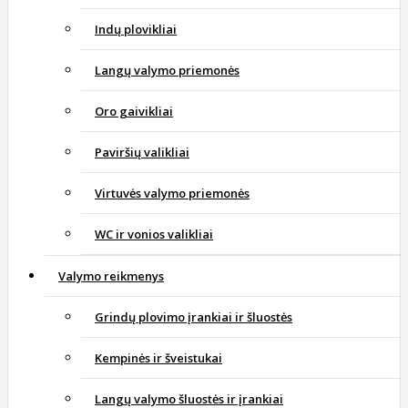
Indų plovikliai
Langų valymo priemonės
Oro gaivikliai
Paviršių valikliai
Virtuvės valymo priemonės
WC ir vonios valikliai
Valymo reikmenys
Grindų plovimo įrankiai ir šluostės
Kempinės ir šveistukai
Langų valymo šluostės ir įrankiai