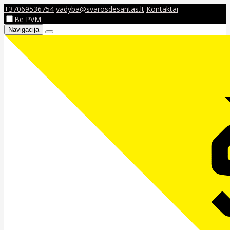
+37069536754
vadyba@svarosdesantas.lt
Kontaktai
Be PVM
Navigacija