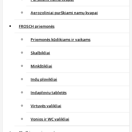
Aerozoliniai purškiami namų kvapai
FROSCH priemonės
Priemonės kūdikiams ir vaikams
Skalbikliai
Minkštikliai
Indų plovikliai
Indaplovių tabletės
Virtuvės valikliai
Vonios ir WC valikliai