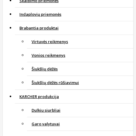
Skalbimo priemonės
Indaplovių priemonės
Brabantia produktai
Virtuvės reikmenys
Vonios reikmenys
Šiukšlių dėžės
Šiukšlių dėžės rūšiavimui
KARCHER produkcija
Dulkių siurbliai
Garo valytuvai