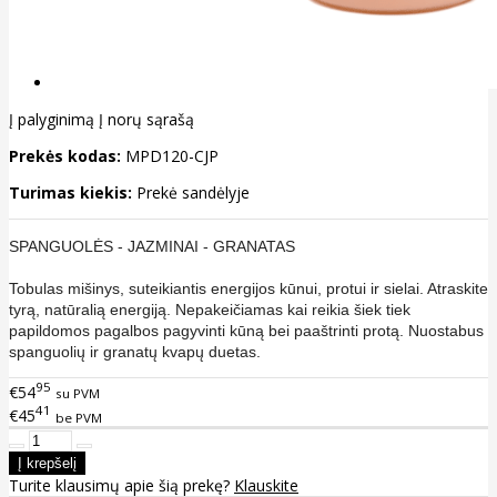
Į palyginimą
Į norų sąrašą
Prekės kodas:
MPD120-CJP
Turimas kiekis:
Prekė sandėlyje
SPANGUOLĖS - JAZMINAI - GRANATAS
Tobulas mišinys, suteikiantis energijos kūnui, protui ir sielai. Atraskite
tyrą, natūralią energiją. Nepakeičiamas kai reikia šiek tiek
papildomos pagalbos pagyvinti kūną bei paaštrinti protą. Nuostabus
spanguolių ir granatų kvapų duetas.
95
€54
su PVM
41
€45
be PVM
Turite klausimų apie šią prekę?
Klauskite