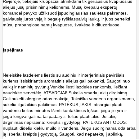
Rivjeroje, tiekėjais kruopščiai atrinkdami tik geriausius kvapiuosius
aliejus jūsų prisiminimų kelionėms. Mūsų kvepalų ekspertų
komandai pavyko užfiksuoti įspūdingiausias saulėtas pakrantes,
gaiviausią jūros vėją ir begalę ryškiaspalvių laukų, ir juos perteikti
mūsų prabangiose namų kvapuose, žvakėse ir difuzoriuose.
Įspėjimas
Neleiskite lazdelėms liestis su audiniu ir interjeriniais paviršiais,
kuriems išsiskiriantis aromatinis aliejus gali pakenkti. Saugoti nuo
vaikų ir naminių gyvūnų.Venkite liesti lazdeles rankomis, liečiant
naudokite servetėlę. ATSARGIAI! Sukelia smarkų akių dirginimą.
Gali sukelti alerginę odos reakciją. Toksiška vandens organizmams,
sukelia ilgalaikius pakitimus. PATEKUS Į AKIS: atsargiai plauti
vandeniu kelias minutes.Išimti kontaktinius lęšius, jeigu jie yra ir
jeigu lengvai galima tai padaryti. Toliau plauti akis. Jei akių
dirginimas nepraeina: kreiptis į gydytoją. PATEKUS ANT ODOS:
nuplauti dideliu kiekiu muilo ir vandens. Jeigu sudirginama oda arba
ją išberia: kreiptis į gydytoją. Saugoti, kad nepatektų į aplinką.