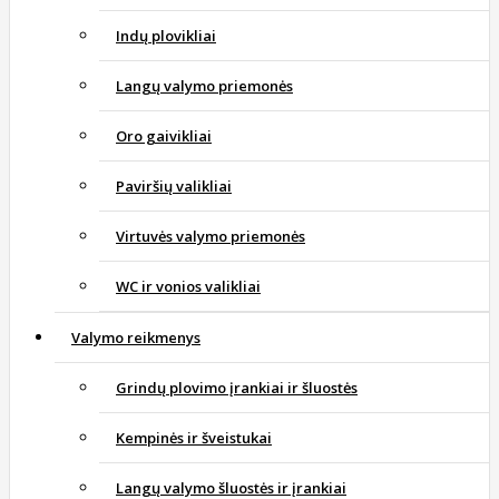
Indų plovikliai
Langų valymo priemonės
Oro gaivikliai
Paviršių valikliai
Virtuvės valymo priemonės
WC ir vonios valikliai
Valymo reikmenys
Grindų plovimo įrankiai ir šluostės
Kempinės ir šveistukai
Langų valymo šluostės ir įrankiai