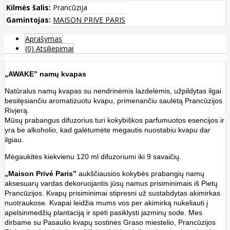
Kilmės šalis:
Prancūzija
Gamintojas:
MAISON PRIVE PARIS
Aprašymas
(0) Atsiliepimai
„AWAKE” namų kvapas
Natūralus namų kvapas su nendrinėmis lazdelėmis, užpildytas ilgai
besitęsiančiu aromatizuotu kvapu, primenančiu saulėtą Prancūzijos
Rivjerą.
Mūsų prabangus difuzorius turi kokybiškos parfumuotos esencijos ir
yra be alkoholio, kad galėtumėte mėgautis nuostabiu kvapu dar
ilgiau.
Mėgaukitės kiekvienu 120 ml difuzoriumi iki 9 savaičių.
„Maison Privé Paris”
aukščiausios kokybės prabangių namų
aksesuarų vardas dekoruojantis jūsų namus prisiminimais iš Pietų
Prancūzijos. Kvapų prisiminimai stipresni už sustabdytas akimirkas
nuotraukose. Kvapai leidžia mums vos per akimirką nukeliauti į
apelsinmedžių plantaciją ir spėti pasiklysti jazminų sode. Mes
dirbame su Pasaulio kvapų sostinės Graso miestelio, Prancūzijos