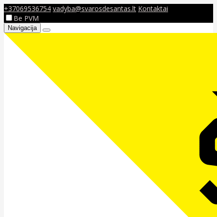
+37069536754
vadyba@svarosdesantas.lt
Kontaktai
Be PVM
Navigacija