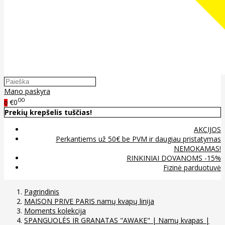
Mano paskyra
00
€0
0
Prekių krepšelis tuščias!
AKCIJOS
Perkantiems už 50€ be PVM ir daugiau pristatymas
NEMOKAMAS!
RINKINIAI DOVANOMS -15%
Fizinė parduotuvė
Pagrindinis
MAISON PRIVE PARIS namų kvapų linija
Moments kolekcija
SPANGUOLĖS IR GRANATAS "AWAKE" | Namų kvapas |