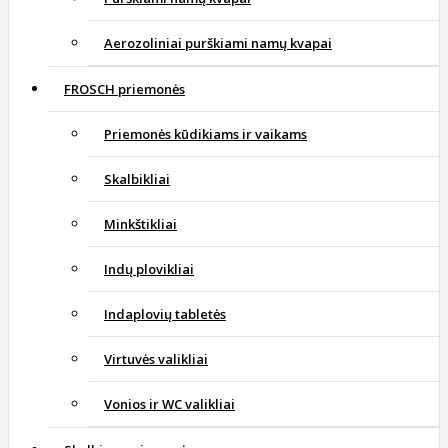
Aerozoliniai purškiami namų kvapai
FROSCH priemonės
Priemonės kūdikiams ir vaikams
Skalbikliai
Minkštikliai
Indų plovikliai
Indaplovių tabletės
Virtuvės valikliai
Vonios ir WC valikliai