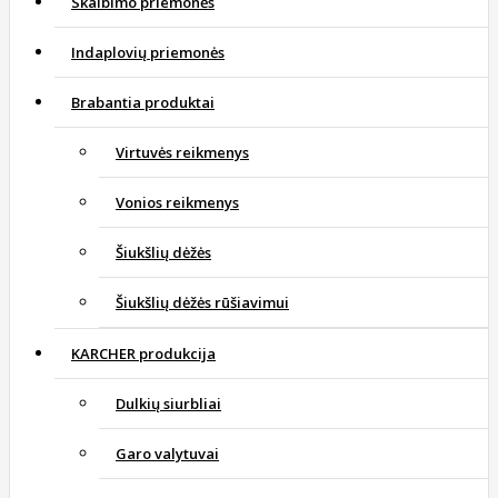
Skalbimo priemonės
Indaplovių priemonės
Brabantia produktai
Virtuvės reikmenys
Vonios reikmenys
Šiukšlių dėžės
Šiukšlių dėžės rūšiavimui
KARCHER produkcija
Dulkių siurbliai
Garo valytuvai