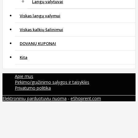
Langų valytuvai
Viskas langų valymui
Viskas kalkių šalinimui
DOVANŲ KUPONAI
Kita
Apie mus
Pirkimo/grąžinimo sąlygos ir taisyklės
Privatumo politika
Elektroninių parduotuvių nuoma
-
eShoprent.com