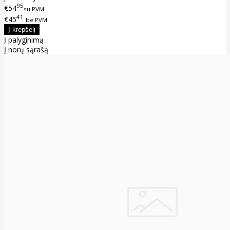
95
€54
su PVM
41
€45
be PVM
Į palyginimą
Į norų sąrašą