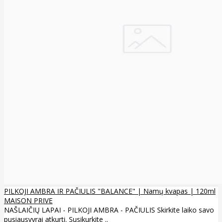
PILKOJI AMBRA IR PAČIULIS "BALANCE" | Namų kvapas | 120ml
MAISON PRIVE
NAŠLAIČIŲ LAPAI - PILKOJI AMBRA - PAČIULIS Skirkite laiko savo
pusiausvyrai atkurti. Susikurkite ..