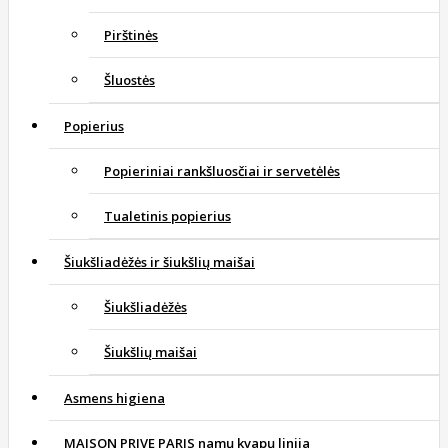
Pirštinės
Šluostės
Popierius
Popieriniai rankšluosčiai ir servetėlės
Tualetinis popierius
Šiukšliadėžės ir šiukšlių maišai
Šiukšliadėžės
Šiukšlių maišai
Asmens higiena
MAISON PRIVE PARIS namų kvapų linija