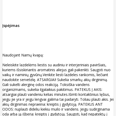
Įspėjimas
Naudojant Namų kvapą:
Neleiskite lazdelėms liestis su audiniu ir interjeriniais paviršiais,
kuriems išsiskiriantis aromatinis aliejus gali pakenkti. Saugoti nuo
vaikų ir naminių gyvūnų.Venkite liesti lazdeles rankomis, liečiant
naudokite servetėlę. ATSARGIAI! Sukelia smarkų akių dirginimą.
Gali sukelti alerginę odos reakciją. Toksiška vandens
organizmams, sukelia ilgalaikius pakitimus. PATEKUS Į AKIS:
atsargiai plauti vandeniu kelias minutes.Išimti kontaktinius lęšius,
jeigu jie yra ir jeigu lengvai galima tai padaryti. Toliau plauti akis. Jei
akių dirginimas nepraeina: kreiptis į gydytoją. PATEKUS ANT
ODOS: nuplauti dideliu kiekiu muilo ir vandens. Jeigu sudirginama
oda arba ją išberia: kreiptis į gydytoją. Saugoti, kad nepatektų į