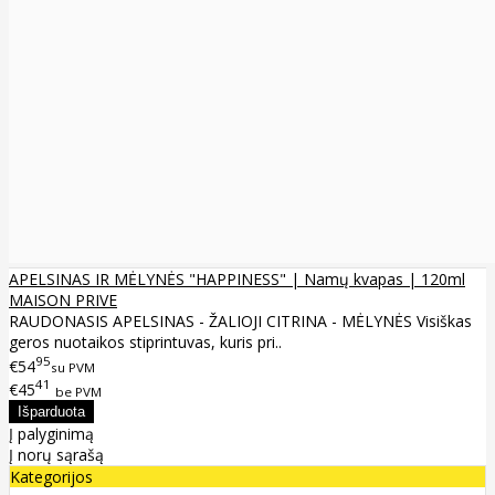
APELSINAS IR MĖLYNĖS "HAPPINESS" | Namų kvapas | 120ml
MAISON PRIVE
RAUDONASIS APELSINAS - ŽALIOJI CITRINA - MĖLYNĖS Visiškas
geros nuotaikos stiprintuvas, kuris pri..
95
€54
su PVM
41
€45
be PVM
Į palyginimą
Į norų sąrašą
Kategorijos