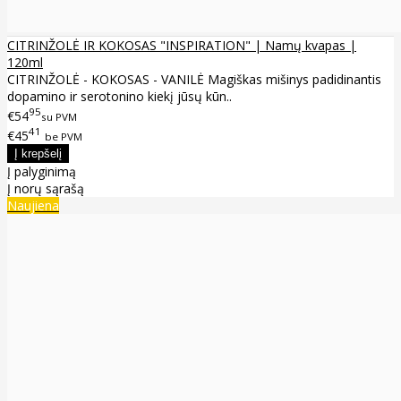
CITRINŽOLĖ IR KOKOSAS "INSPIRATION" | Namų kvapas |
120ml
CITRINŽOLĖ - KOKOSAS - VANILĖ Magiškas mišinys padidinantis
dopamino ir serotonino kiekį jūsų kūn..
95
€54
su PVM
41
€45
be PVM
Į palyginimą
Į norų sąrašą
Naujiena