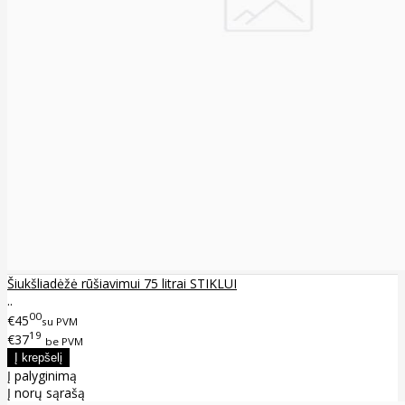
Šiukšliadėžė rūšiavimui 75 litrai STIKLUI
..
00
€45
su PVM
19
€37
be PVM
Į palyginimą
Į norų sąrašą