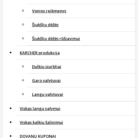
Vonios reikmenys
Šiukšlių dėžės
Šiukšlių dėžės rūšiavimui
KARCHER produkcija
Dulkių siurbliai
Garo valytuvai
Langų valytuvai
Viskas langų valymui
Viskas kalkių šalinimui
DOVANŲ KUPONAI