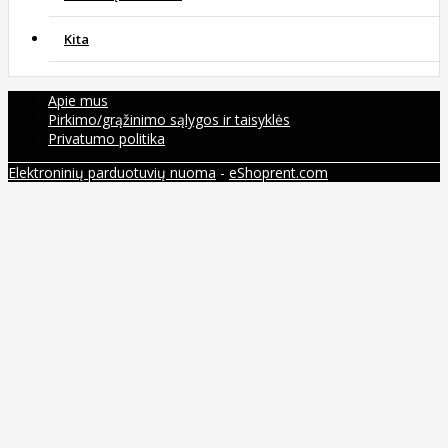
Kita
Apie mus
Pirkimo/grąžinimo sąlygos ir taisyklės
Privatumo politika
Elektroninių parduotuvių nuoma
-
eShoprent.com