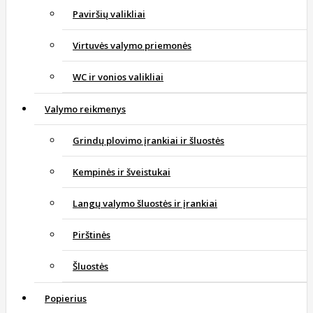
Paviršių valikliai
Virtuvės valymo priemonės
WC ir vonios valikliai
Valymo reikmenys
Grindų plovimo įrankiai ir šluostės
Kempinės ir šveistukai
Langų valymo šluostės ir įrankiai
Pirštinės
Šluostės
Popierius