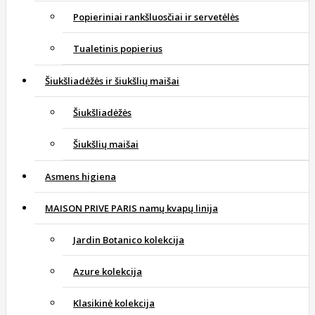
Popieriniai rankšluosčiai ir servetėlės
Tualetinis popierius
Šiukšliadėžės ir šiukšlių maišai
Šiukšliadėžės
Šiukšlių maišai
Asmens higiena
MAISON PRIVE PARIS namų kvapų linija
Jardin Botanico kolekcija
Azure kolekcija
Klasikinė kolekcija