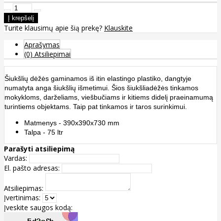
Turite klausimų apie šią prekę?
Klauskite
Aprašymas
(0) Atsiliepimai
Šiukšlių dėžės gaminamos iš itin elastingo plastiko, dangtyje
numatyta anga šiukšlių išmetimui. Šios šiukšliadėžės tinkamos
mokykloms, darželiams, viešbučiams ir kitiems didelį praeinamumą
turintiems objektams. Taip pat tinkamos ir taros surinkimui.
Matmenys - 390x390x730 mm
Talpa - 75 ltr
Parašyti atsiliepimą
Vardas:
El. pašto adresas:
Atsiliepimas:
Įvertinimas:
Įveskite saugos kodą: