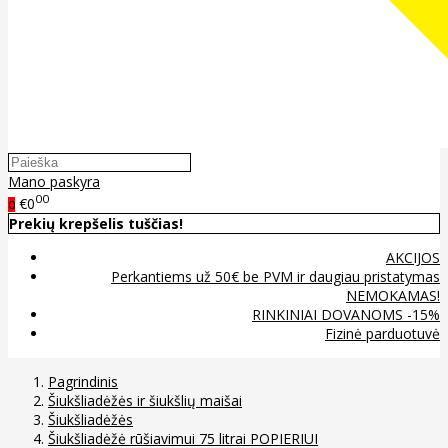
Mano paskyra
00
€0
0
Prekių krepšelis tuščias!
AKCIJOS
Perkantiems už 50€ be PVM ir daugiau pristatymas
NEMOKAMAS!
RINKINIAI DOVANOMS -15%
Fizinė parduotuvė
Pagrindinis
Šiukšliadėžės ir šiukšlių maišai
Šiukšliadėžės
Šiukšliadėžė rūšiavimui 75 litrai POPIERIUI