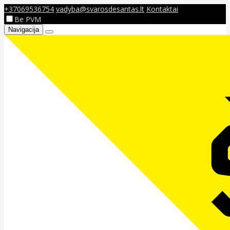
+37069536754
vadyba@svarosdesantas.lt
Kontaktai
Be PVM
Navigacija