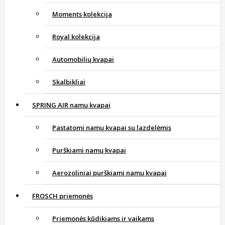
Moments kolekcija
Royal kolekcija
Automobilių kvapai
Skalbikliai
SPRING AIR namų kvapai
Pastatomi namų kvapai su lazdelėmis
Purškiami namų kvapai
Aerozoliniai purškiami namų kvapai
FROSCH priemonės
Priemonės kūdikiams ir vaikams