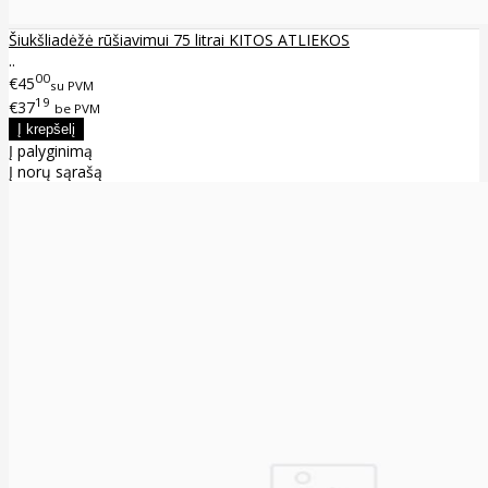
Šiukšliadėžė rūšiavimui 75 litrai KITOS ATLIEKOS
..
00
€45
su PVM
19
€37
be PVM
Į palyginimą
Į norų sąrašą