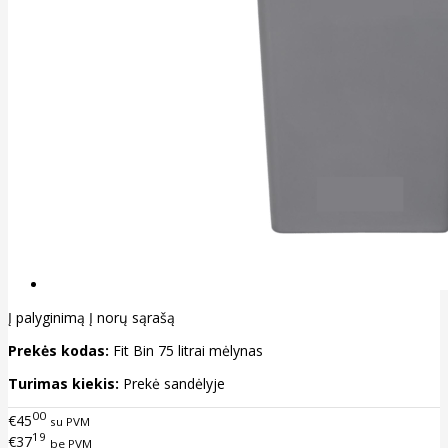
Į palyginimą
Į norų sąrašą
Prekės kodas:
Fit Bin 75 litrai mėlynas
Turimas kiekis:
Prekė sandėlyje
00
€45
su PVM
19
€37
be PVM