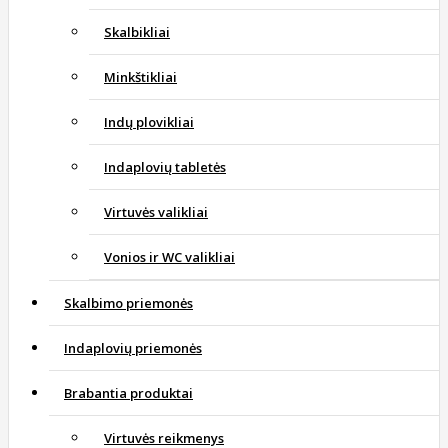
Skalbikliai
Minkštikliai
Indų plovikliai
Indaplovių tabletės
Virtuvės valikliai
Vonios ir WC valikliai
Skalbimo priemonės
Indaplovių priemonės
Brabantia produktai
Virtuvės reikmenys