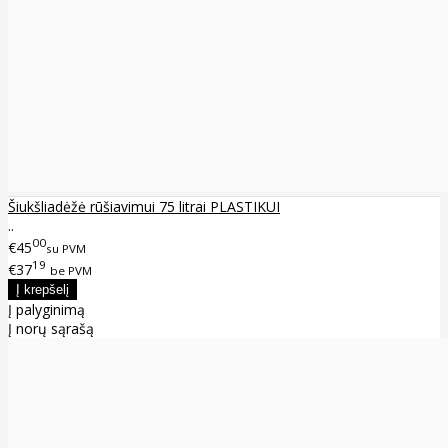
Šiukšliadėžė rūšiavimui 75 litrai PLASTIKUI
..
00
€45
su PVM
19
€37
be PVM
Į palyginimą
Į norų sąrašą