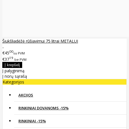
Šiukšliadėžė rūšiavimui 75 litrai METALUI
..
00
€45
su PVM
19
€37
be PVM
Į palyginimą
Į norų sąrašą
Kategorijos
AKCIJOS
RINKINIAI DOVANOMS -15%
RINKINIAI -15%