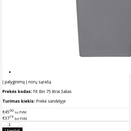
Į palyginimą
Į norų sąrašą
Prekės kodas:
Fit Bin 75 litrai žalias
Turimas kiekis:
Prekė sandėlyje
00
€45
su PVM
19
€37
be PVM