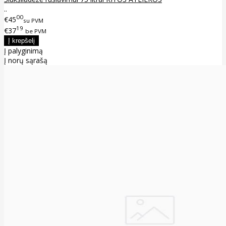
..
00
€45
su PVM
19
€37
be PVM
Į palyginimą
Į norų sąrašą