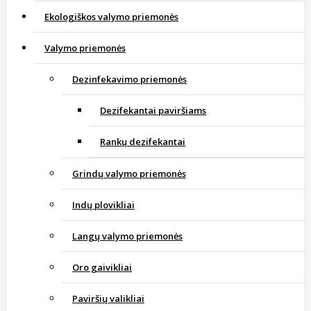
Ekologiškos valymo priemonės
Valymo priemonės
Dezinfekavimo priemonės
Dezifekantai paviršiams
Rankų dezifekantai
Grindų valymo priemonės
Indų plovikliai
Langų valymo priemonės
Oro gaivikliai
Paviršių valikliai