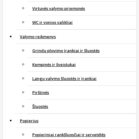
Virtuvės valymo priemonės
WC ir vonios valikliai
Valymo reikmenys
Grindų plovimo įrankiai ir šluostės
Kempinės ir šveistukai
Langų valymo šluostės ir įrankiai
Pirštinės
Šluostės
Popierius
Popieriniai rankšluosčiai ir servetėlės