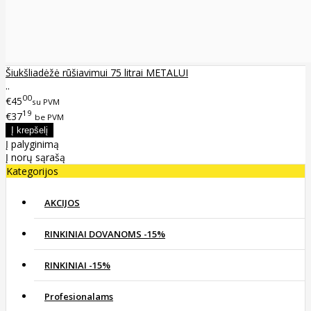
Šiukšliadėžė rūšiavimui 75 litrai METALUI
..
00
€45
su PVM
19
€37
be PVM
Į palyginimą
Į norų sąrašą
Kategorijos
AKCIJOS
RINKINIAI DOVANOMS -15%
RINKINIAI -15%
Profesionalams