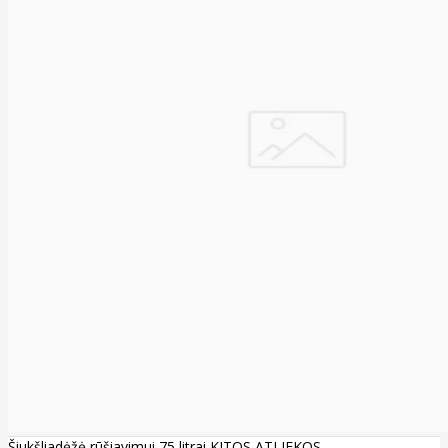
Šiukšliadėžė rūšiavimui 75 litrai KITOS ATLIEKOS