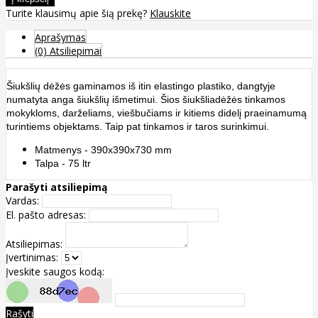
Turite klausimų apie šią prekę?
Klauskite
Aprašymas
(0) Atsiliepimai
Šiukšlių dėžės gaminamos iš itin elastingo plastiko, dangtyje
numatyta anga šiukšlių išmetimui. Šios šiukšliadėžės tinkamos
mokykloms, darželiams, viešbučiams ir kitiems didelį praeinamumą
turintiems objektams. Taip pat tinkamos ir taros surinkimui.
Matmenys - 390x390x730 mm
Talpa - 75 ltr
Parašyti atsiliepimą
Vardas:
El. pašto adresas:
Atsiliepimas:
Įvertinimas:
Įveskite saugos kodą:
Rašyti