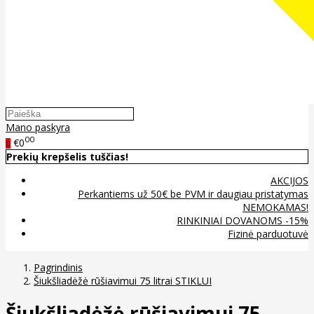
Mano paskyra
00
€0
0
Prekių krepšelis tuščias!
AKCIJOS
Perkantiems už 50€ be PVM ir daugiau pristatymas
NEMOKAMAS!
RINKINIAI DOVANOMS -15%
Fizinė parduotuvė
Pagrindinis
Šiukšliadėžė rūšiavimui 75 litrai STIKLUI
Šiukšliadėžė rūšiavimui 75