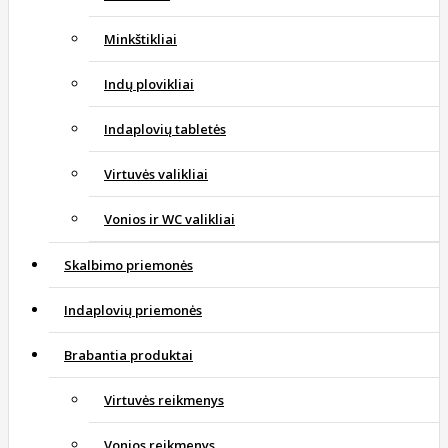
Minkštikliai
Indų plovikliai
Indaplovių tabletės
Virtuvės valikliai
Vonios ir WC valikliai
Skalbimo priemonės
Indaplovių priemonės
Brabantia produktai
Virtuvės reikmenys
Vonios reikmenys