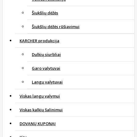
Šiukšlių dėžės
Šiukšlių dėžės rūšiavimui
KARCHER produkcija
Dulkių siurbliai
Garo valytuvai
Langų valytuvai
Viskas langų valymui
Viskas kalkių šalinimui
DOVANŲ KUPONAI