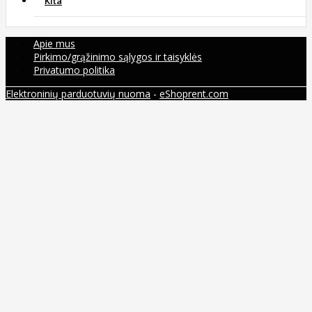
Kita
Apie mus
Pirkimo/grąžinimo sąlygos ir taisyklės
Privatumo politika
Elektroninių parduotuvių nuoma
-
eShoprent.com