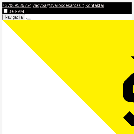
+37069536754
vadyba@svarosdesantas.lt
Kontaktai
Be PVM
Navigacija