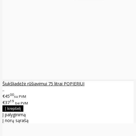
Šiukšliadėžė rūšiavimui 75 litrai POPIERIUI
..
00
€45
su PVM
19
€37
be PVM
Į palyginimą
Į norų sąrašą