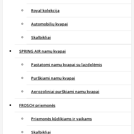
Royal kolekcija
Automobilių kvapai
Skalbikliai
SPRING AIR namų kvapai
Pastatomi namų kvapai su lazdelėmis
Purškiami namų kvapai
Aerozoliniai purškiami namų kvapai
FROSCH priemonės
Priemonės kūdikiams ir vaikams
Skalbikliai