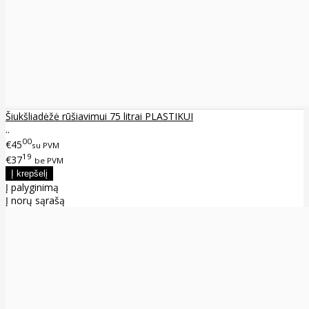
Šiukšliadėžė rūšiavimui 75 litrai PLASTIKUI
..
00
€45
su PVM
19
€37
be PVM
Į palyginimą
Į norų sąrašą