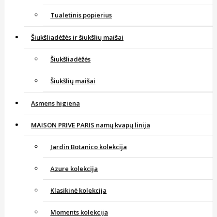
Tualetinis popierius
Šiukšliadėžės ir šiukšlių maišai
Šiukšliadėžės
Šiukšlių maišai
Asmens higiena
MAISON PRIVE PARIS namų kvapų linija
Jardin Botanico kolekcija
Azure kolekcija
Klasikinė kolekcija
Moments kolekcija