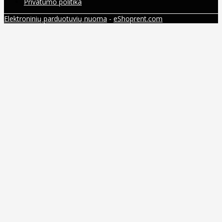
Privatumo politika
Elektroninių parduotuvių nuoma
-
eShoprent.com