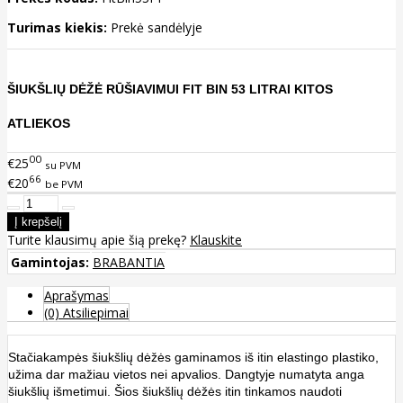
Turimas kiekis:
Prekė sandėlyje
ŠIUKŠLIŲ DĖŽĖ RŪŠIAVIMUI FIT BIN 53 LITRAI KITOS
ATLIEKOS
00
€25
su PVM
66
€20
be PVM
Turite klausimų apie šią prekę?
Klauskite
Gamintojas:
BRABANTIA
Aprašymas
(0) Atsiliepimai
Stačiakampės šiukšlių dėžės gaminamos iš itin elastingo plastiko,
užima dar mažiau vietos nei apvalios. Dangtyje numatyta anga
šiukšlių išmetimui. Šios šiukšlių dėžės itin tinkamos naudoti