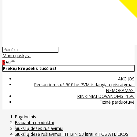
Mano paskyra
00
€0
0
Prekių krepšelis tuščias!
AKCIJOS
Perkantiems už 50€ be PVM ir daugiau pristatymas
NEMOKAMAS!
RINKINIAI DOVANOMS -15%
Fizinė parduotuvė
Pagrindinis
Brabantia produktai
Šiukšlių dėžės rūšiavimui
Šiukšlių dėžė rūšiavimui FIT BIN 53 litrai KITOS ATLIEKOS