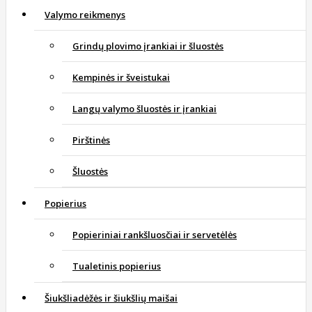
Valymo reikmenys
Grindų plovimo įrankiai ir šluostės
Kempinės ir šveistukai
Langų valymo šluostės ir įrankiai
Pirštinės
Šluostės
Popierius
Popieriniai rankšluosčiai ir servetėlės
Tualetinis popierius
Šiukšliadėžės ir šiukšlių maišai