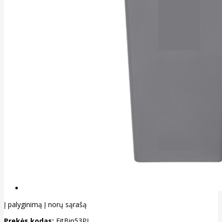
Į palyginimą
Į norų sąrašą
Prekės kodas:
FitBin53PI