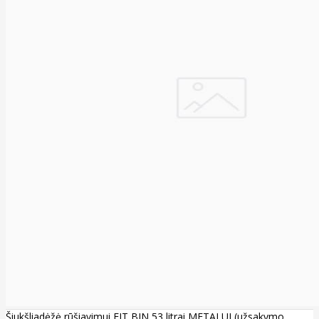
Šiukšliadėžė rūšiavimui FIT BIN 53 litrai METALUI (užsakymo