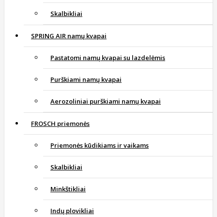
Skalbikliai
SPRING AIR namų kvapai
Pastatomi namų kvapai su lazdelėmis
Purškiami namų kvapai
Aerozoliniai purškiami namų kvapai
FROSCH priemonės
Priemonės kūdikiams ir vaikams
Skalbikliai
Minkštikliai
Indų plovikliai