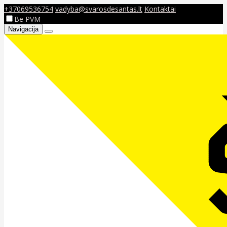
+37069536754
vadyba@svarosdesantas.lt
Kontaktai
Be PVM
Navigacija