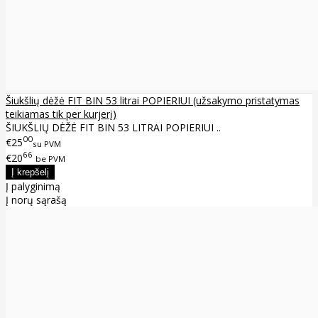
Šiukšlių dėžė FIT BIN 53 litrai POPIERIUI (užsakymo pristatymas
teikiamas tik per kurjerį)
ŠIUKŠLIŲ DĖŽĖ FIT BIN 53 LITRAI POPIERIUI ..
00
€25
su PVM
66
€20
be PVM
Į palyginimą
Į norų sąrašą