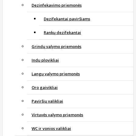
Dezinfekavimo priemonės
Dezifekantai paviršiams
Rankų dezifekantai
Grindų valymo priemonės
Indų plovikliai
Langų valymo priemonės
Oro gaivikliai
Paviršių valikliai
Virtuvės valymo priemonės
WC ir vonios valikliai