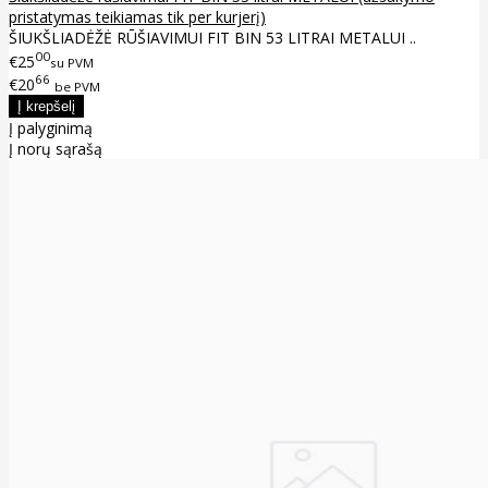
pristatymas teikiamas tik per kurjerį)
ŠIUKŠLIADĖŽĖ RŪŠIAVIMUI FIT BIN 53 LITRAI METALUI ..
00
€25
su PVM
66
€20
be PVM
Į palyginimą
Į norų sąrašą