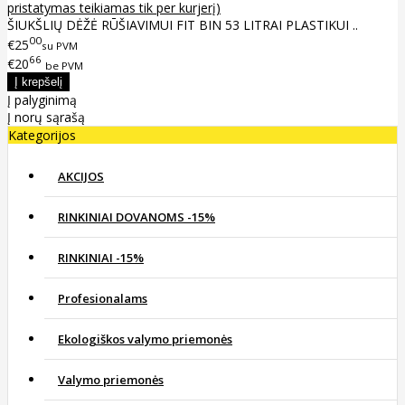
pristatymas teikiamas tik per kurjerį)
ŠIUKŠLIŲ DĖŽĖ RŪŠIAVIMUI FIT BIN 53 LITRAI PLASTIKUI ..
00
€25
su PVM
66
€20
be PVM
Į palyginimą
Į norų sąrašą
Kategorijos
AKCIJOS
RINKINIAI DOVANOMS -15%
RINKINIAI -15%
Profesionalams
Ekologiškos valymo priemonės
Valymo priemonės