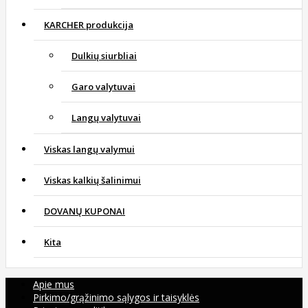
KARCHER produkcija
Dulkių siurbliai
Garo valytuvai
Langų valytuvai
Viskas langų valymui
Viskas kalkių šalinimui
DOVANŲ KUPONAI
Kita
Apie mus
Pirkimo/grąžinimo sąlygos ir taisyklės