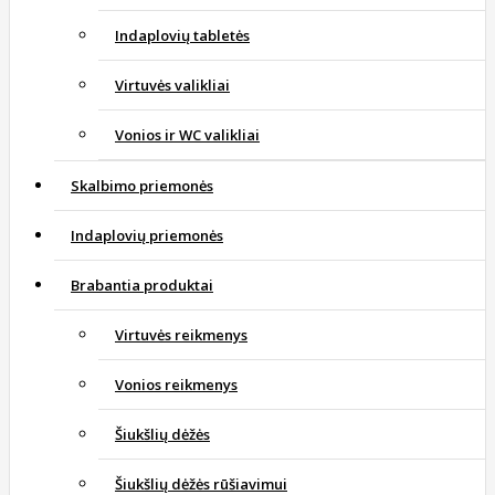
Indaplovių tabletės
Virtuvės valikliai
Vonios ir WC valikliai
Skalbimo priemonės
Indaplovių priemonės
Brabantia produktai
Virtuvės reikmenys
Vonios reikmenys
Šiukšlių dėžės
Šiukšlių dėžės rūšiavimui