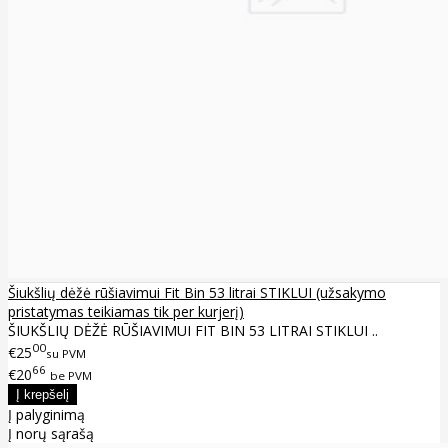
Šiukšlių dėžė rūšiavimui Fit Bin 53 litrai STIKLUI (užsakymo
pristatymas teikiamas tik per kurjerį)
ŠIUKŠLIŲ DĖŽĖ RŪŠIAVIMUI FIT BIN 53 LITRAI STIKLUI ..
00
€25
su PVM
66
€20
be PVM
Į palyginimą
Į norų sąrašą