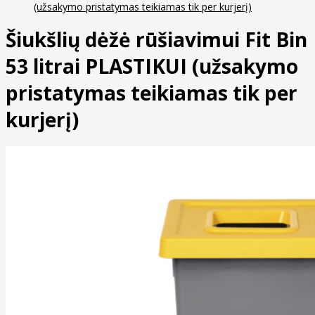
(užsakymo pristatymas teikiamas tik per kurjerį)
Šiukšlių dėžė rūšiavimui Fit Bin
53 litrai PLASTIKUI (užsakymo
pristatymas teikiamas tik per
kurjerį)