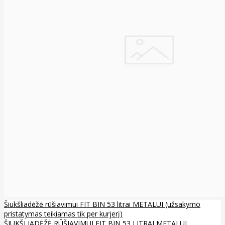
Šiukšliadėžė rūšiavimui FIT BIN 53 litrai METALUI (užsakymo
pristatymas teikiamas tik per kurjerį)
ŠIUKŠLIADĖŽĖ RŪŠIAVIMUI FIT BIN 53 LITRAI METALUI ..