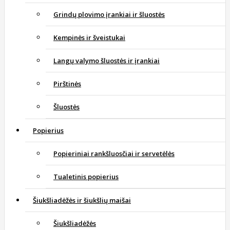
Grindų plovimo įrankiai ir šluostės
Kempinės ir šveistukai
Langų valymo šluostės ir įrankiai
Pirštinės
Šluostės
Popierius
Popieriniai rankšluosčiai ir servetėlės
Tualetinis popierius
Šiukšliadėžės ir šiukšlių maišai
Šiukšliadėžės