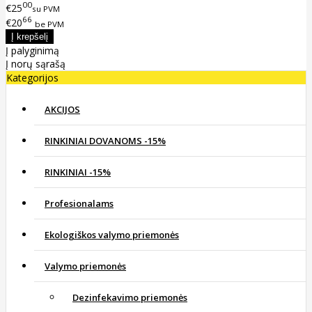
00
€25
su PVM
66
€20
be PVM
Į palyginimą
Į norų sąrašą
Kategorijos
AKCIJOS
RINKINIAI DOVANOMS -15%
RINKINIAI -15%
Profesionalams
Ekologiškos valymo priemonės
Valymo priemonės
Dezinfekavimo priemonės