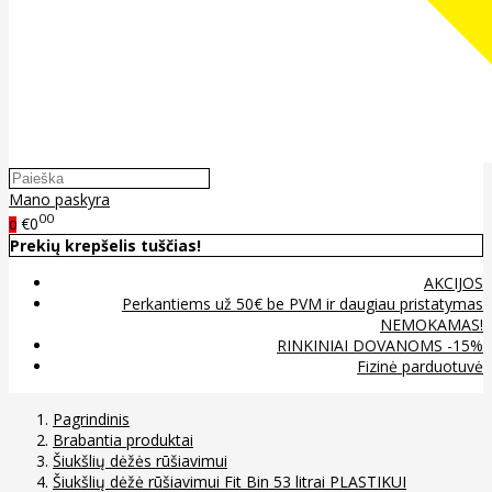
Mano paskyra
00
€0
0
Prekių krepšelis tuščias!
AKCIJOS
Perkantiems už 50€ be PVM ir daugiau pristatymas
NEMOKAMAS!
RINKINIAI DOVANOMS -15%
Fizinė parduotuvė
Pagrindinis
Brabantia produktai
Šiukšlių dėžės rūšiavimui
Šiukšlių dėžė rūšiavimui Fit Bin 53 litrai PLASTIKUI