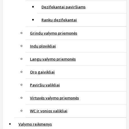
Dezifekantai paviršiams
Rankų dezifekantai
Grindų valymo priemonės
Indų plovikliai
Langų valymo priemonės
Oro gaivikliai
Paviršių valikliai
Virtuvės valymo priemonės
WC ir vonios valikliai
Valymo reikmenys