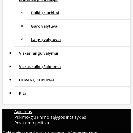
Dulkių siurbliai
Garo valytuvai
Langų valytuvai
Viskas langų valymui
Viskas kalkių šalinimui
DOVANŲ KUPONAI
Kita
Apie mus
Pirkimo/grąžinimo sąlygos ir taisyklės
Privatumo politika
Elektroninių parduotuvių nuoma
-
eShoprent.com