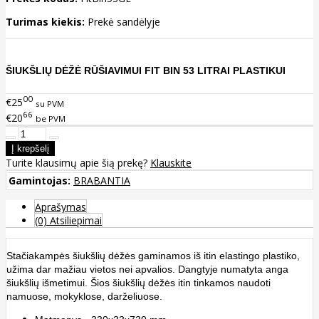
Turimas kiekis:
Prekė sandėlyje
ŠIUKŠLIŲ DĖŽĖ RŪŠIAVIMUI FIT BIN 53 LITRAI PLASTIKUI
00
€25
su PVM
66
€20
be PVM
Turite klausimų apie šią prekę?
Klauskite
Gamintojas:
BRABANTIA
Aprašymas
(0) Atsiliepimai
Stačiakampės šiukšlių dėžės gaminamos iš itin elastingo plastiko,
užima dar mažiau vietos nei apvalios. Dangtyje numatyta anga
šiukšlių išmetimui. Šios šiukšlių dėžės itin tinkamos naudoti
namuose, mokyklose, darželiuose.