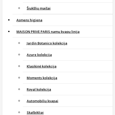
Šiukšlių maišai
Asmens higiena
MAISON PRIVE PARIS namų kvapų linija
Jardin Botanico kolekcija
Azure kolekcija
Klasikinė kolekcija
Moments kolekcija
Royal kolekcija
Automobilių kvapai
Skalbikliai