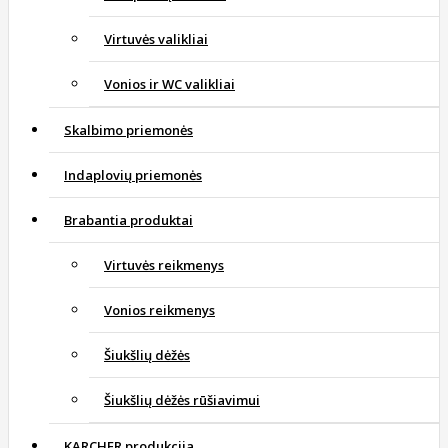
Virtuvės valikliai
Vonios ir WC valikliai
Skalbimo priemonės
Indaplovių priemonės
Brabantia produktai
Virtuvės reikmenys
Vonios reikmenys
Šiukšlių dėžės
Šiukšlių dėžės rūšiavimui
KARCHER produkcija