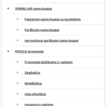
SPRING AIR namų kvapai
Pastatomi namų kvapai su lazdelėmis
Purškiami namų kvapai
Aerozoliniai purškiami namų kvapai
FROSCH priemonės
Priemonės kūdikiams ir vaikams
Skalbikliai
Minkštikliai
Indų plovikliai
Indaplovių tabletės