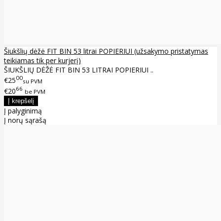
Šiukšlių dėžė FIT BIN 53 litrai POPIERIUI (užsakymo pristatymas
teikiamas tik per kurjerį)
ŠIUKŠLIŲ DĖŽĖ FIT BIN 53 LITRAI POPIERIUI ..
00
€25
su PVM
66
€20
be PVM
Į palyginimą
Į norų sąrašą