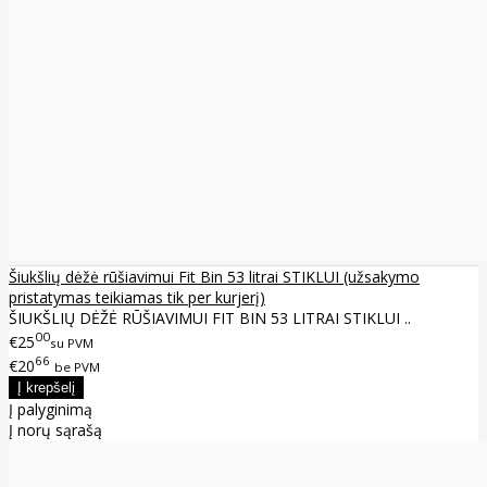
Šiukšlių dėžė rūšiavimui Fit Bin 53 litrai STIKLUI (užsakymo
pristatymas teikiamas tik per kurjerį)
ŠIUKŠLIŲ DĖŽĖ RŪŠIAVIMUI FIT BIN 53 LITRAI STIKLUI ..
00
€25
su PVM
66
€20
be PVM
Į palyginimą
Į norų sąrašą