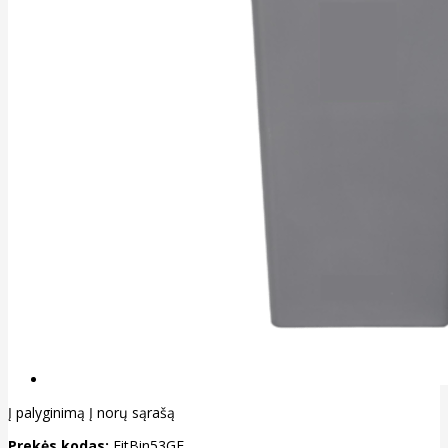
Į palyginimą
Į norų sąrašą
Prekės kodas:
FitBin53GE