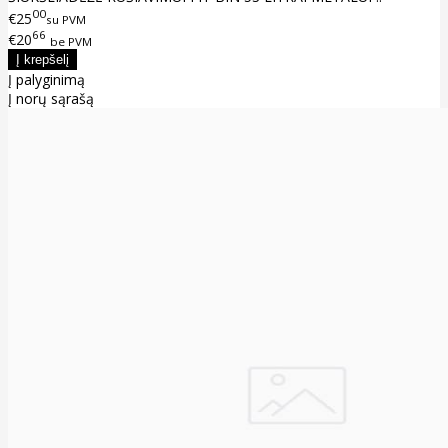
00
€25
su PVM
66
€20
be PVM
Į palyginimą
Į norų sąrašą