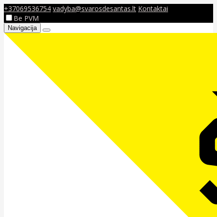
+37069536754
vadyba@svarosdesantas.lt
Kontaktai
Be PVM
Navigacija