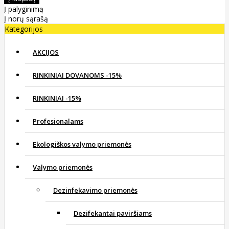
Į palyginimą
Į norų sąrašą
Kategorijos
AKCIJOS
RINKINIAI DOVANOMS -15%
RINKINIAI -15%
Profesionalams
Ekologiškos valymo priemonės
Valymo priemonės
Dezinfekavimo priemonės
Dezifekantai paviršiams