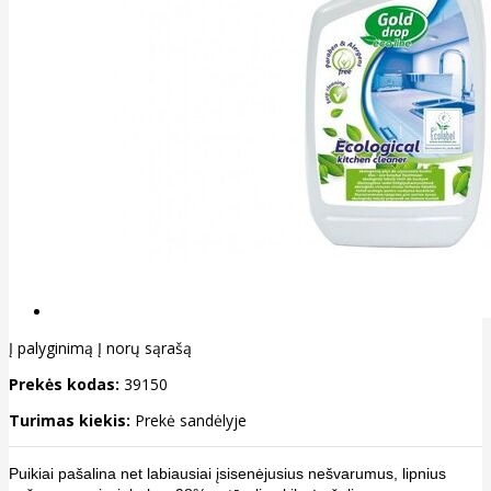
Į palyginimą
Į norų sąrašą
Prekės kodas:
39150
Turimas kiekis:
Prekė sandėlyje
Puikiai pašalina net labiausiai įsisenėjusius nešvarumus, lipnius