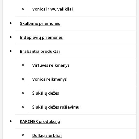
Vonios ir WC valikliai
Skalbimo priemonės
Indaplovių priemonės
Brabantia produktai
Virtuvės reikmenys
Vonios reikmenys
Šiukšlių dėžės
Šiukšlių dėžės rūšiavimui
KARCHER produkcija
Dulkių siurbliai