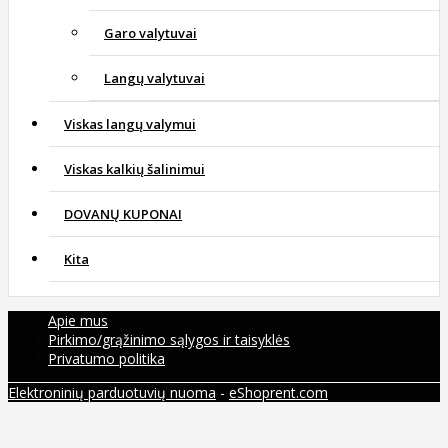
Garo valytuvai
Langų valytuvai
Viskas langų valymui
Viskas kalkių šalinimui
DOVANŲ KUPONAI
Kita
Apie mus
Pirkimo/grąžinimo sąlygos ir taisyklės
Privatumo politika
Elektroninių parduotuvių nuoma
-
eShoprent.com