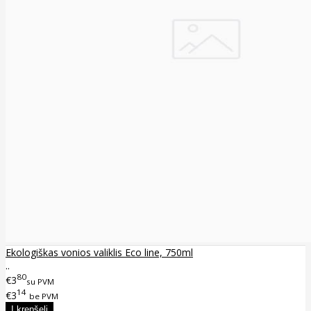
Ekologiškas vonios valiklis Eco line, 750ml
..
80
€3
su PVM
14
€3
be PVM