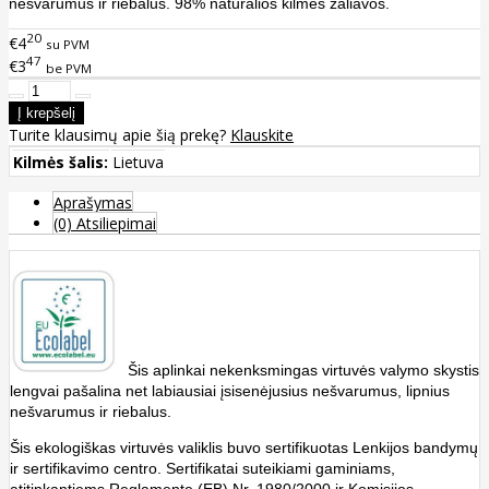
nešvarumus ir riebalus. 98% natūralios kilmės žaliavos.
20
€4
su PVM
47
€3
be PVM
Turite klausimų apie šią prekę?
Klauskite
Kilmės šalis:
Lietuva
Aprašymas
(0) Atsiliepimai
Šis aplinkai nekenksmingas virtuvės valymo skystis
lengvai pašalina net labiausiai įsisenėjusius nešvarumus, lipnius
nešvarumus ir riebalus.
Šis ekologiškas virtuvės valiklis buvo sertifikuotas Lenkijos bandymų
ir sertifikavimo centro. Sertifikatai suteikiami gaminiams,