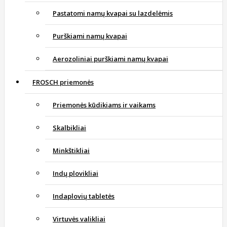
Pastatomi namų kvapai su lazdelėmis
Purškiami namų kvapai
Aerozoliniai purškiami namų kvapai
FROSCH priemonės
Priemonės kūdikiams ir vaikams
Skalbikliai
Minkštikliai
Indų plovikliai
Indaplovių tabletės
Virtuvės valikliai