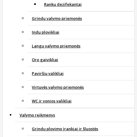
Rankų dezifekantai
Grindų valymo priemonės
Indų plovikliai
Langų valymo priemonės
Oro gaivikliai
Paviršių valikliai
Virtuvės valymo priemonės
WC ir vonios valikliai
Valymo reikmenys
Grindų plovimo įrankiai ir šluostės