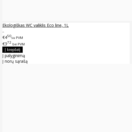
Ekologiškas WC valiklis Eco line, 1L
..
50
€4
su PVM
72
€3
be PVM
Į palyginimą
Į norų sąrašą