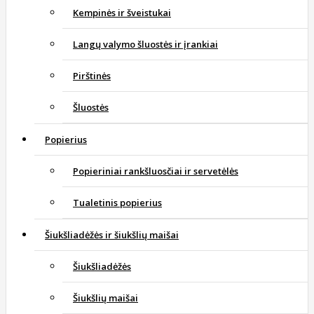
Kempinės ir šveistukai
Langų valymo šluostės ir įrankiai
Pirštinės
Šluostės
Popierius
Popieriniai rankšluosčiai ir servetėlės
Tualetinis popierius
Šiukšliadėžės ir šiukšlių maišai
Šiukšliadėžės
Šiukšlių maišai