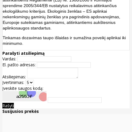
atitinkantiems Reglamente (EB) Nr. 1980/2000 ir Komisijos
sprendime 2005/344/EB nustatytus reikalavimus atitinkančius
ekologiškumo kriterijus. Ekologinis ženklas – ES aplinkai
nekenksmingų gaminių ženklas yra pagrindinis apdovanojimas,
Europoje suteikiamas gaminiams, atitinkantiems aukštesnius
aplinkosaugos standartus.
Tinkamas dozavimas taupo išlaidas ir sumažina poveikį aplinkai iki
minimumo.
Parašyti atsiliepimą
Vardas:
El. pašto adresas:
Atsiliepimas:
Įvertinimas:
Įveskite saugos kodą:
Rašyti
Susijusios prekės