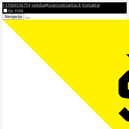
+37069536754
vadyba@svarosdesantas.lt
Kontaktai
Be PVM
Navigacija