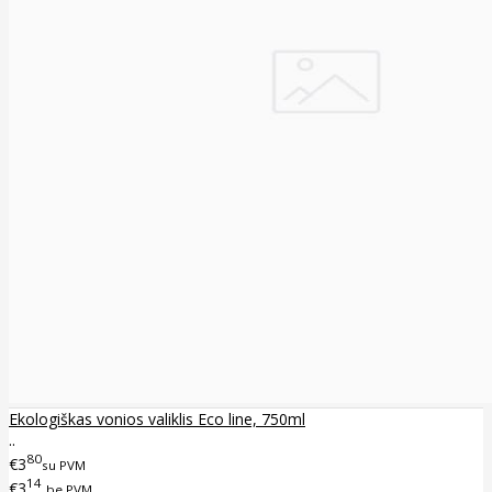
Ekologiškas vonios valiklis Eco line, 750ml
..
80
€3
su PVM
14
€3
be PVM