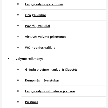
Langų valymo priemonės
Oro gaivikliai
Paviršių valikliai
Virtuvės valymo priemonės
WC ir vonios valikliai
Valymo reikmenys
Grindų plovimo įrankiai ir šluostės
Kempinės ir šveistukai
Langų valymo šluostės ir įrankiai
Pirštinės