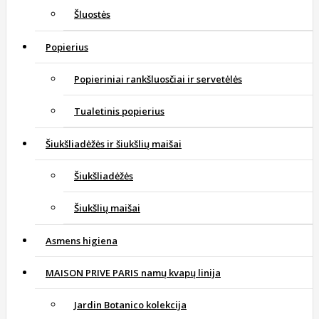
Šluostės
Popierius
Popieriniai rankšluosčiai ir servetėlės
Tualetinis popierius
Šiukšliadėžės ir šiukšlių maišai
Šiukšliadėžės
Šiukšlių maišai
Asmens higiena
MAISON PRIVE PARIS namų kvapų linija
Jardin Botanico kolekcija