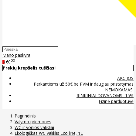
Mano paskyra
00
€0
0
Prekių krepšelis tuščias!
AKCIJOS
Perkantiems už 50€ be PVM ir daugiau pristatymas
NEMOKAMAS!
RINKINIAI DOVANOMS -15%
Fizinė parduotuvė
Pagrindinis
Valymo priemonės
WC ir vonios valikliai
Ekologiškas WC valiklis Eco line, 1L