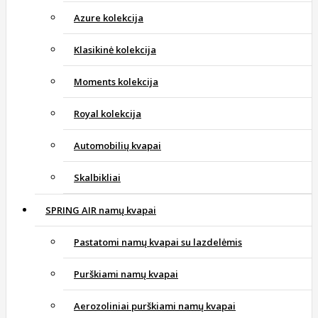
Azure kolekcija
Klasikinė kolekcija
Moments kolekcija
Royal kolekcija
Automobilių kvapai
Skalbikliai
SPRING AIR namų kvapai
Pastatomi namų kvapai su lazdelėmis
Purškiami namų kvapai
Aerozoliniai purškiami namų kvapai