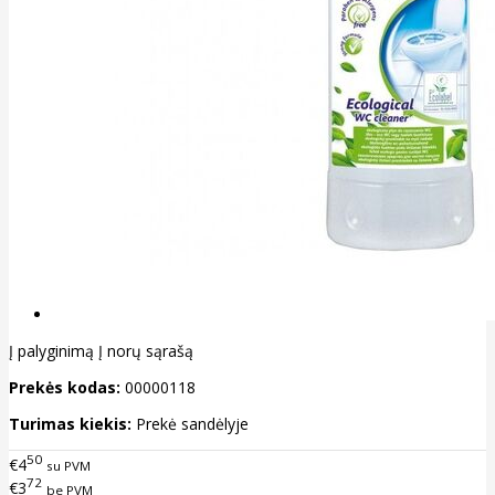
Į palyginimą
Į norų sąrašą
Prekės kodas:
00000118
Turimas kiekis:
Prekė sandėlyje
50
€4
su PVM
72
€3
be PVM