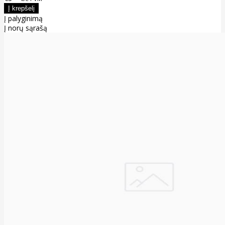
Į palyginimą
Į norų sąrašą