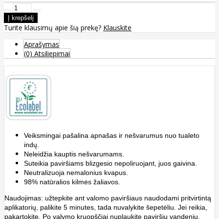
Turite klausimų apie šią prekę?
Klauskite
Aprašymas
(0) Atsiliepimai
Veiksmingai pašalina apnašas ir nešvarumus nuo tualeto
indų.
Neleidžia kauptis nešvarumams.
Suteikia paviršiams blizgesio nepoliruojant, juos gaivina.
Neutralizuoja nemalonius kvapus.
98% natūralios kilmės žaliavos.
Naudojimas: užtepkite ant valomo paviršiaus naudodami pritvirtintą
aplikatorių, palikite 5 minutes, tada nuvalykite šepetėliu. Jei reikia,
pakartokite. Po valymo kruopščiai nuplaukite paviršių vandeniu.