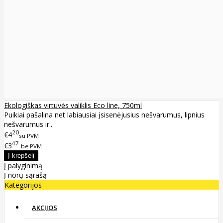
Ekologiškas virtuvės valiklis Eco line, 750ml
Puikiai pašalina net labiausiai įsisenėjusius nešvarumus, lipnius
nešvarumus ir..
20
€4
su PVM
47
€3
be PVM
Į palyginimą
Į norų sąrašą
Kategorijos
AKCIJOS