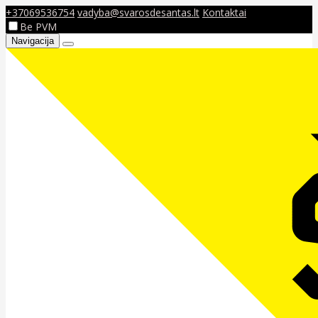
+37069536754
vadyba@svarosdesantas.lt
Kontaktai
Be PVM
Navigacija