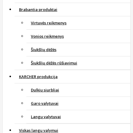
Brabantia produktai
Virtuvės reikmenys
Vonios reikmenys
Šiukšlių dėžės
Šiukšlių dėžės rūšiavimui
KARCHER produkcija
Dulkių siurbliai
Garo valytuvai
Langų valytuvai
Viskas langų valymui