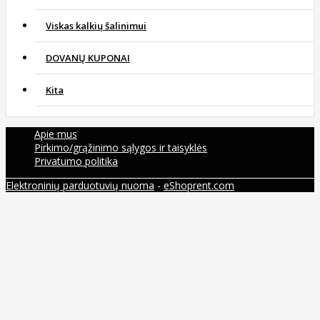
Viskas kalkių šalinimui
DOVANŲ KUPONAI
Kita
Apie mus
Pirkimo/grąžinimo sąlygos ir taisyklės
Privatumo politika
Elektroninių parduotuvių nuoma
-
eShoprent.com