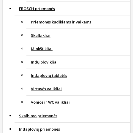
FROSCH priemonės
Priemonės kūdikiams ir vaikams
Skalbikliai
Minkštikliai
Indų plovikliai
Indaplovių tabletės
Virtuvės valikliai
Vonios ir WC valikliai
Skalbimo priemonės
Indaplovių priemonės