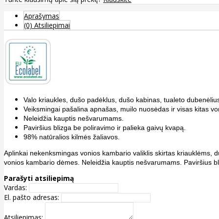
Aprašymas
(0) Atsiliepimai
Valo kriaukles, dušo padėklus, dušo kabinas, tualeto dubenėlius 
Veiksmingai pašalina apnašas, muilo nuosėdas ir visas kitas 
Neleidžia kauptis nešvarumams.
Paviršius blizga be poliravimo ir palieka gaivų kvapą.
98% natūralios kilmės žaliavos.
Aplinkai nekenksmingas vonios kambario valiklis skirtas kriauklėms, d
vonios kambario dėmes. Neleidžia kauptis nešvarumams. Paviršius bli
Parašyti atsiliepimą
Vardas:
El. pašto adresas:
Atsiliepimas: