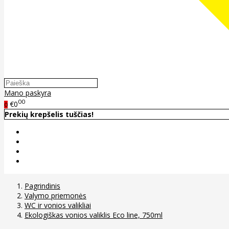
Mano paskyra
00
€0
0
Prekių krepšelis tuščias!
Pagrindinis
Valymo priemonės
WC ir vonios valikliai
Ekologiškas vonios valiklis Eco line, 750ml