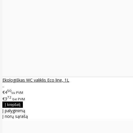
Ekologiškas WC valiklis Eco line, 1L
..
50
€4
su PVM
72
€3
be PVM
Į palyginimą
Į norų sąrašą