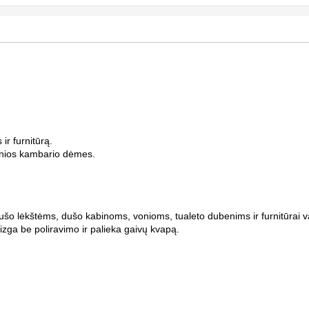
ir furnitūrą.
vonios kambario dėmes.
ušo lėkštėms, dušo kabinoms, vonioms, tualeto dubenims ir furnitūrai va
zga be poliravimo ir palieka gaivų kvapą.