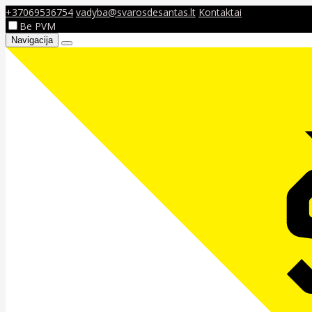
+37069536754
vadyba@svarosdesantas.lt
Kontaktai
Be PVM
Navigacija