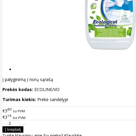
Į palyginimą
Į norų sąrašą
Prekės kodas:
ECOLINE/VO
Turimas kiekis:
Prekė sandėlyje
80
€3
su PVM
14
€3
be PVM
Turite klausimų apie šią prekę?
Klauskite